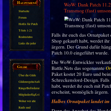
Hauptmenü
WoW: Dank Patch 11.2.5
Transmog (fast) umson
Startseite
Forum
Hotfix für Patch
11.X
T-Sets 1-21
Falls ihr euch das Ornatpake
Realmstatus
Shop gekauft habt, werdet ihr
Links die jeder
ärgern. Der Grund dafür häng
kennen sollte?!
Patch 10.0 eingeführt wurde.
Oder nicht?
Die WoW-Entwickler verkaufe
Gilde
Battle.Nets das sogenannte
Or
Paket kostet 20 Euro und bein
Über die Gilde
Schreckenslord-Design. Falls 
(DAW)
Gildenregeln/Aufnahme
habt, werdet ihr euch mit Pat
Ränge/Beförderungen
erscheint, womöglich ärgern.
Mitglieder/Eq/Lvl
Halbes Ornatpaket landet im
Woher wir alle
kommen.
Raids und
Denn das Angebot des Handels