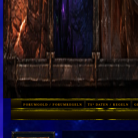
FORUMGOLD / FORUMREGELN
TS³ DATEN / REGELN
G