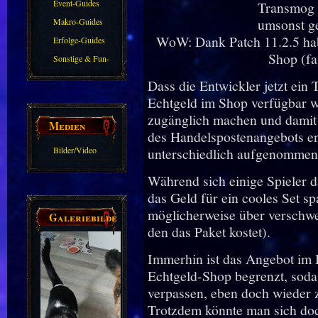
Event-Guides
Makro-Guides
WoW: Dank Patch 11.2.5 hab
Erfolge-Guides
Shop (fa
Sonstige & Fun-
Guides
Dass die Entwickler jetzt ein
Echtgeld im Shop verfügbar w
zugänglich machen und damit 
Medien
des Handelspostenangebots en
Bilder/Video
unterschiedlich aufgenommen
Galerie
Während sich einige Spieler da
das Geld für ein cooles Set s
möglicherweise über verschwen
Galeriebilder
den das Paket kostet).
Immerhin ist das Angebot im
Echtgeld-Shop begrenzt, soda
verpassen, eben doch wieder 
Trotzdem könnte man sich do