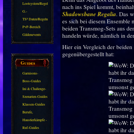
Zubehör
Lootsystem/Regeln
nach ins Spiel kommt, beinhal
G.-
Shadowsbane Regalia
. Das w
Sparkasse/Goldleihen
TS³ Daten/Regeln
es sich bei diesem Ensemble n
PvP-Bereich
beiden Transmog-Sets aus de
handeln würde, nämlich in der
Gildenevents
Hier ein Vergleich der beiden 
gegenübergestellt hat:
Guides
Garnisons-
Guides
Boss-Guides
Ini & Challenge-
Guides
Szenarien-Guides
Klassen-Guides
Berufe,
Farmkarten und
Haustierkämpfe -
Haustiere
Guide
Ruf-Guides