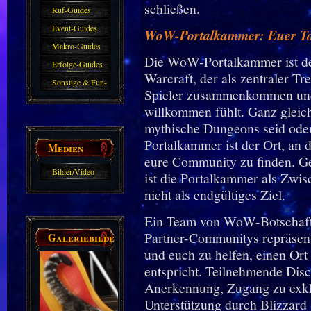
schließen.
Haustiere
Guide
Ruf-Guides
Event-Guides
WoW-Portalkammer: Euer To
Makro-Guides
Die WoW-Portalkammer ist der
Erfolge-Guides
Warcraft, der als zentraler Tr
Sonstige & Fun-
Spieler zusammenkommen und 
Guides
willkommen fühlt. Ganz gleich
mythische Dungeons seid oder
Portalkammer ist der Ort, an d
Medien
eure Community zu finden. Ge
Bilder/Video
ist die Portalkammer als Zwis
Galerie
nicht als endgültiges Ziel.
Ein Team von WoW-Botschafte
Partner-Communitys repräsenti
Galeriebilder
und euch zu helfen, einen Ort
entspricht. Teilnehmende Disc
Anerkennung, Zugang zu exklu
Unterstützung durch Blizzard