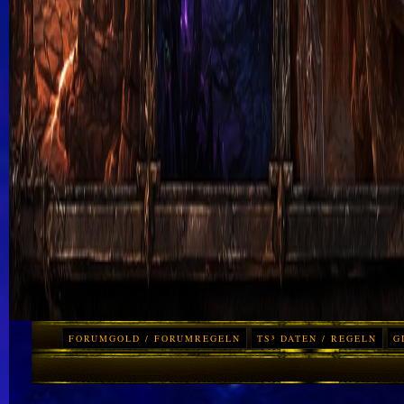
FORUMGOLD / FORUMREGELN
TS³ DATEN / REGELN
G