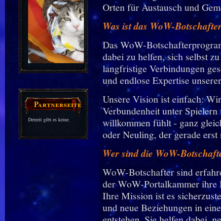
Orten für Austausch und Geme
Was ist das WoW-Botschaft
Das WoW-Botschafterprogram
dabei zu helfen, sich selbst z
langfristige Verbindungen ge
und endlose Expertise unserer
Unsere Vision ist einfach: W
Partnerseiten
Verbundenheit unter Spielern f
Derzeit gibt es keine.
willkommen fühlt - ganz gleic
oder Neuling, der gerade erst 
Wer sind die WoW-Botschaft
WoW-Botschafter sind erfahre
der WoW-Portalkammer ihre D
Ihre Mission ist es sicherzus
und neue Beziehungen in eine
entstehen. Sie helfen dabei, 