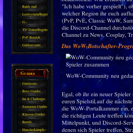
"Ich habe vorher gespielt"), ob
kommen.
Raids und
welcher Region ihr euch aufhal
Zubehör
Lootsystem/Regeln
(PvP, PvE, Classic WoW, Samm
G.-
die Discord-Channel durchstöb
Sparkasse/Goldleihen
TS³ Daten/Regeln
Channel zu News, Cosplay, T
PvP-Bereich
Das WoW-Botschafter-Prog
Gildenevents
Guides
WoW-Community neu gedacht
Garnisons-
Guides
Boss-Guides
Egal, ob ihr ein neuer Spieler
Ini & Challenge-
euren Spielstil auf die nächste
Guides
Szenarien-Guides
die WoW-Portalkammer ein, e
die richtigen Leute treffen 
Klassen-Guides
Mittelpunkt, und Discord-Ser
Berufe,
denen sich Spieler treffen, S
Farmkarten und
Haustierkämpfe -