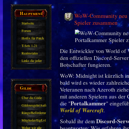
Hauptmenü
WoW-Community neu ge
Spieler zusammen
Startseite
Forum
Hotfix für Patch
11.X
T-Sets 1-21
Die Entwickler von World of W
Realmstatus
den offiziellen Discord-Serve
Links die jeder
Botschafter fungieren.
kennen sollte?!
WoW: Midnight ist kürzlich in
Oder nicht?
bald wird es wieder zahlreich
Gilde
Veteranen nach Azeroth ziehen
mit anderen Spielern aus der 
Über die Gilde
Portalkammer
die "
" eingefüh
(DAW)
Gildenregeln/Aufnahme
World of Warcraft
.
Ränge/Beförderungen
Discord-Serv
Sobald ihr dem
Mitglieder/Eq/Lvl
beantworten: Wie erfahren ihr
Woher wir alle