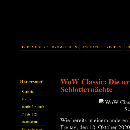
FORUMGOLD / FORUMREGELN
TS³ DATEN / REGELN
G
WoW Classic: Die ur
Hauptmenü
Schlotternächte
Startseite
Forum
Hotfix für Patch
11.X
T-Sets 1-21
Wie bereits in einem anderen
Realmstatus
Freitag, den 18. Oktober 202
Links die jeder