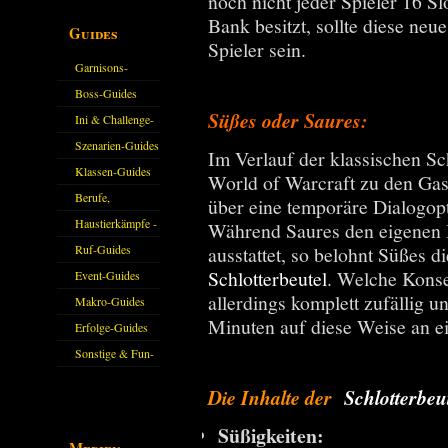
noch nicht jeder Spieler 16 Sl
Bank besitzt, sollte diese neu
Guides
Spieler sein.
Garnisons-
Guides
Boss-Guides
Süßes oder Saures:
Ini & Challenge-
Guides
Szenarien-Guides
Im Verlauf der klassischen Sc
Klassen-Guides
World of Warcraft zu den Gast
Berufe,
über eine temporäre Dialogop
Farmkarten und
Haustierkämpfe -
Während Saures den eigenen H
Haustiere
Guide
ausstattet, so belohnt Süßes d
Ruf-Guides
Schlotterbeutel
. Welche Konse
Event-Guides
allerdings komplett zufällig u
Makro-Guides
Minuten auf diese Weise an e
Erfolge-Guides
Sonstige & Fun-
Guides
Die Inhalte der
Schlotterbeu
Süßigkeiten:
Medien