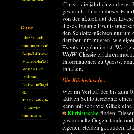
Classic die jährlich zu dieser
kennen sollte?!
gestartet. Da sich dieser Feie
Oder nicht?
von der aktuell auf den Lives
dieses Ingame Events untersche
Gilde
den Schlotternächten nur um
Über die Gilde
darüber informieren, wie eigen
(DAW)
Events abgelaufen ist. Wer jet
Gildenregeln/Aufnahme
WoW Classic
erfahren möchte
Ränge/Beförderungen
Informationen zu Quests, an
Mitglieder/Eq/Lvl
Inhalten.
Woher wir alle
kommen.
Raids und
Die Kürbistasche:
Zubehör
Lootsystem/Regeln
Wer im Verlauf der bis zum 0
G.-
aktiven Schlotternächte einen 
Sparkasse/Goldleihen
TS³ Daten/Regeln
kann mit sehr viel Glück eine 
PvP-Bereich
Kürbistasche
finden. Dieser 
Gildenevents
gesammelte Gegenstände und 
eigenen Helden gebunden. Da