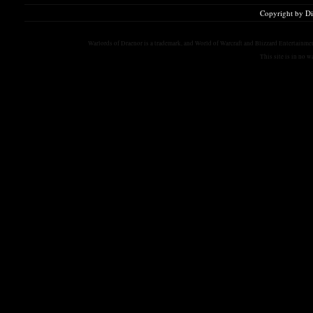
Copyright by D
Warlords of Draenor is a trademark, and World of Warcraft and Blizzard Entertainment
This site is in no 