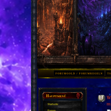
FORUMGOLD / FORUMREGELN
TS
Hauptmenü
Wo
mi
Startseite
Forum