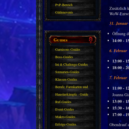
PvP-Bereich
Zusätzlich 
Gildenevents
WoW-Entwick
31. Januar
Öffnung d
Guides
14:00 - 1
Garnisons-Guides
6. Februar
Boss-Guides
13:00 - 1
Ini & Challenge-Guides
18:00 - 2
Szenarien-Guides
7. Februar
Klassen-Guides
Berufe, Farmkarten und
11:00 - 1
Haustiere
Haustierkämpfe - Guide
Joanna Gi
13:00 - 1
Ruf-Guides
15:30 - 1
Event-Guides
17:00 - 1
Makro-Guides
Erfolge-Guides
Obendrauf e