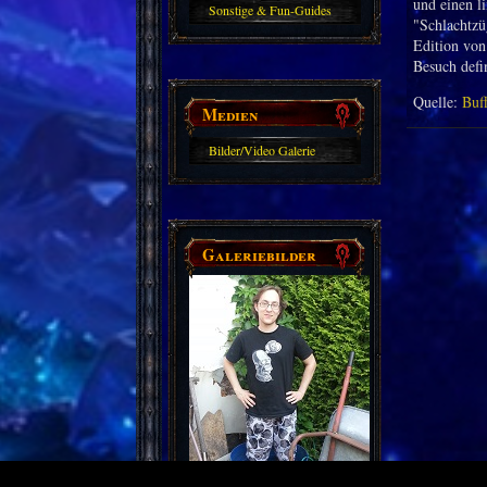
und einen l
Sonstige & Fun-Guides
"Schlachtzüg
Edition von
Besuch defin
Quelle:
Buf
Medien
Bilder/Video Galerie
Galeriebilder