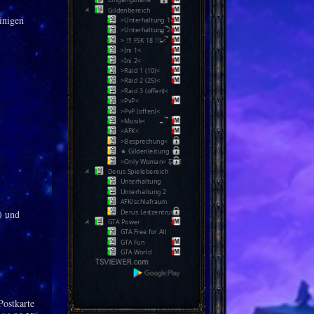
Gildenbereich
inigen
>Unterhaltung 1<
>Unterhaltung 2<
> !!! FSK 18 !!! <
>Ini 1<
>Ini 2<
>Raid 1 (10)<
>Raid 2 (25)<
>Raid 3 (offen)<
>PvP<
>PvP (offen)<
>Musik<
>AFK<
>Besprechung<
★ Gildenleitung ★
>Only Woman< Ƹ̵̡Ӝ̵̨̄Ʒ
Derus Spielebereich
Unterhaltung
Unterhaltung 2
AFK/schlafraum
Derus Leitzentrum
) und
GTA Power
GTA Free for All
GTA Fun
GTA World
Postkarte