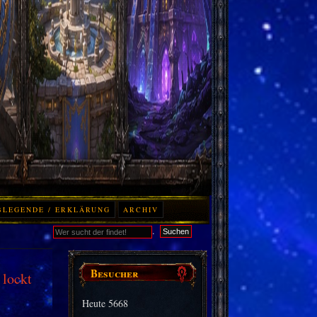
BLEGENDE / ERKLÄRUNG
ARCHIV
.
Suchen
Besucher
 lockt
Heute
5668