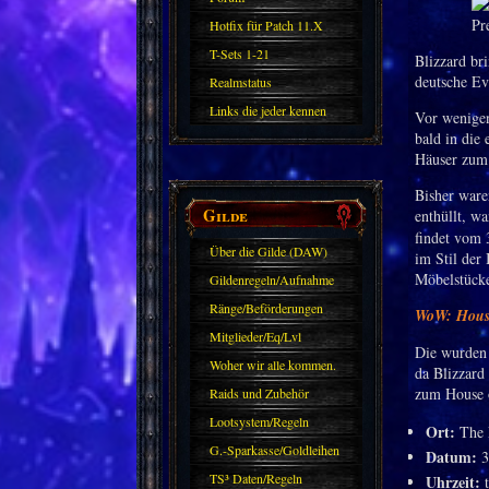
Hotfix für Patch 11.X
T-Sets 1-21
Blizzard br
deutsche Eve
Realmstatus
Links die jeder kennen
Vor wenigen
bald in die
sollte?! Oder nicht?
Häuser zum 
Bisher ware
Gilde
enthüllt, w
findet vom 3
Über die Gilde (DAW)
im Stil der
Möbelstücke
Gildenregeln/Aufnahme
Ränge/Beförderungen
WoW: Housin
Mitglieder/Eq/Lvl
Die wurden 
Woher wir alle kommen.
da Blizzard
zum House o
Raids und Zubehör
Lootsystem/Regeln
Ort:
The P
G.-Sparkasse/Goldleihen
Datum:
3
TS³ Daten/Regeln
Uhrzeit:
t