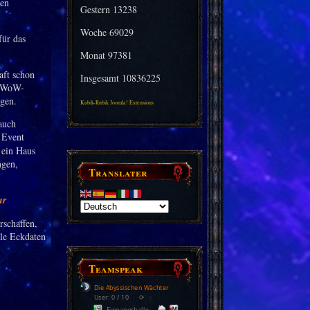
Gestern
13238
Woche
69029
für das
Monat
97381
aft schon
Insgesamt
10836225
e WoW-
gen.
Kubik-Rubik Joomla! Extensions
auch
 Event
 ein Haus
ngen,
Translater
hr
rschaffen,
lle Eckdaten
Teamspeak
Die Abyssischen Wächter
User: 0 / 10
⟳
◌
Eingangshalle