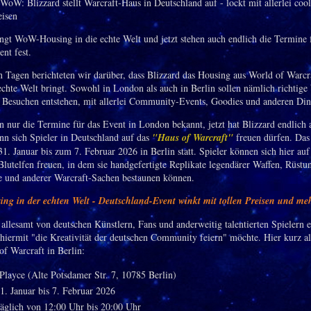
ingt WoW-Housing in die echte Welt und jetzt stehen auch endlich die Termine 
nt fest.
 Tagen berichteten wir darüber, dass Blizzard das Housing aus World of Warcr
 echte Welt bringt. Sowohl in London als auch in Berlin sollen nämlich richtig
Besuchen entstehen, mit allerlei Community-Events, Goodies und anderen Din
n nur die Termine für das Event in London bekannt, jetzt hat Blizzard endlich 
ann sich Spieler in Deutschland auf das
"Haus of Warcraft"
freuen dürfen. Das
1. Januar bis zum 7. Februar 2026 in Berlin statt. Spieler können sich hier auf
 Blutelfen freuen, in dem sie handgefertigte Replikate legendärer Waffen, Rüstu
 und anderer Warcraft-Sachen bestaunen können.
g in der echten Welt - Deutschland-Event winkt mit tollen Preisen und me
allesamt von deutschen Künstlern, Fans und anderweitig talentierten Spielern e
 hiermit "die Kreativität der deutschen Community feiern" möchte. Hier kurz a
f Warcraft in Berlin:
layce (Alte Potsdamer Str. 7, 10785 Berlin)
1. Januar bis 7. Februar 2026
äglich von 12:00 Uhr bis 20:00 Uhr