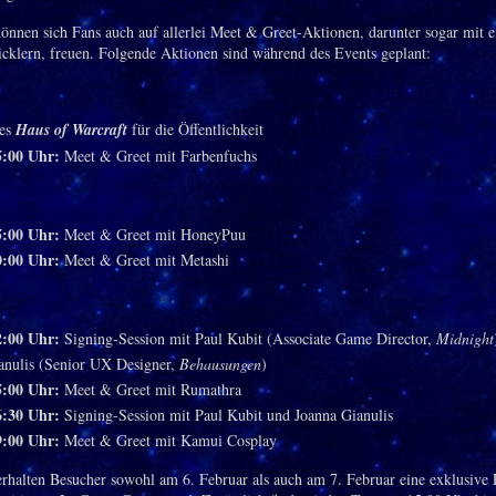
können sich Fans auch auf allerlei Meet & Greet-Aktionen, darunter sogar mit e
lern, freuen. Folgende Aktionen sind während des Events geplant:
es
Haus of Warcraft
für die Öffentlichkeit
5:00 Uhr:
Meet & Greet mit Farbenfuchs
5:00 Uhr:
Meet & Greet mit HoneyPuu
0:00 Uhr:
Meet & Greet mit Metashi
2:00 Uhr:
Signing-Session mit Paul Kubit (Associate Game Director,
Midnight
anulis (Senior UX Designer,
Behausungen
)
5:00 Uhr:
Meet & Greet mit Rumathra
6:30 Uhr:
Signing-Session mit Paul Kubit und Joanna Gianulis
9:00 Uhr:
Meet & Greet mit Kamui Cosplay
rhalten Besucher sowohl am 6. Februar als auch am 7. Februar eine exklusive 