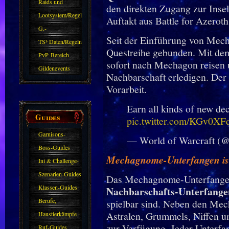
kommen.
Raids und
den direkten Zugang zur Insel 
Zubehör
Lootsystem/Regeln
Auftakt aus Battle for Azerot
G.-
Seit der Einführung von Mech
Sparkasse/Goldleihen
TS³ Daten/Regeln
Questreihe gebunden. Mit de
PvP-Bereich
sofort nach Mechagon reisen 
Gildenevents
Nachbarschaft erledigen. Der 
Vorarbeit.
Earn all kinds of new de
Guides
pic.twitter.com/KGv0XF
Garnisons-
— World of Warcraft (
Guides
Boss-Guides
Mechagnome-Unterfangen ist 
Ini & Challenge-
Guides
Szenarien-Guides
Das Mechagnome-Unterfangen
Klassen-Guides
Nachbarschafts-Unterfange
Berufe,
spielbar sind. Neben den Mec
Farmkarten und
Astralen, Grummels, Niffen un
Haustierkämpfe -
zur Verfügung. Jeder Unterfan
Haustiere
Guide
Ruf-Guides