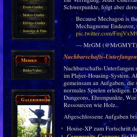
Schwerpunkte, folgt aber ders
Event-Guides
Makro-Guides
Because Mechagon is the
Erfolge-Guides
Mechagnome Endeavor, t
Sonstige & Fun-
pic.twitter.com/FmjVx
Guides
— MrGM (@MrGMYT
Nachbarschafts-Unterfangen
Medien
Nachbarschafts-Unterfangen 
Bilder/Video
im Player-Housing-System. All
Galerie
gemeinsam an Aufgaben, die s
normales Spielen erledigen. 
Dungeons, Ehrenpunkte, Wor
Galeriebilder
Ressourcen wie Holz.
Abgeschlossene Aufgaben bri
House-XP zum Fortschritt d
Community-Coupons
für Hä