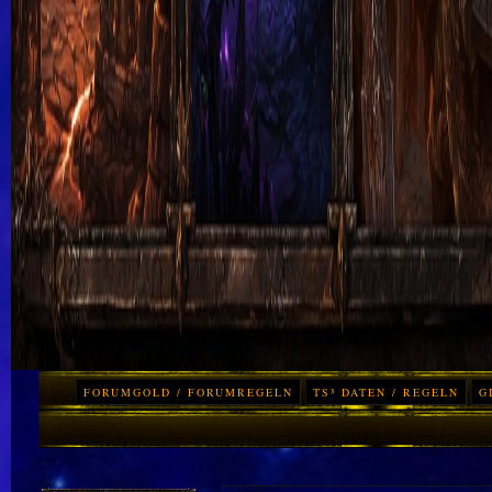
FORUMGOLD / FORUMREGELN
TS³ DATEN / REGELN
G