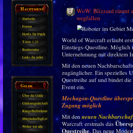
Hauptmenü
WoW: Blizzard räumt au
wegfallen
Startseite
Forum
Hotfix für Patch
World of Warcraft erlaubt er
11.X
T-Sets 1-21
Einstiegs-Questline. Möglich
Realmstatus
Unternehmung mit direktem I
Links die jeder
Mit den neuen Nachbarschaft
kennen sollte?!
zugänglicher. Ein spezielles U
Oder nicht?
Questreihe auf und bindet die 
Gilde
Event ein.
Über die Gilde
Mechagon-Questline überspri
(DAW)
Gildenregeln/Aufnahme
Zugang möglich
Ränge/Beförderungen
Mit den
neuen Nachbarschaf
Mitglieder/Eq/Lvl
Übersp
Warcraft erstmals das
Woher wir alle
Questreihe
. Das neue Modera