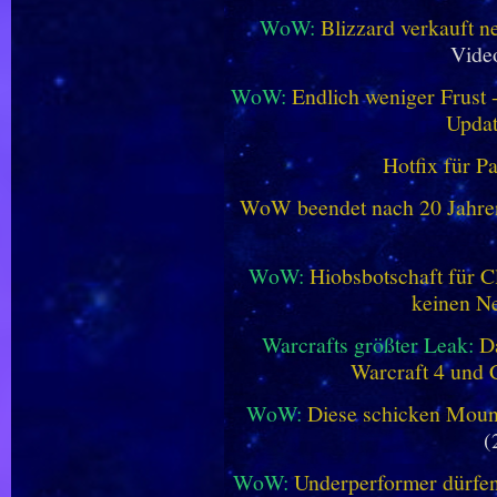
WoW:
Blizzard verkauft 
Vide
WoW:
Endlich weniger Frust -
Updat
Hotfix für P
WoW beendet nach 20 Jahren 
WoW:
Hiobsbotschaft für C
keinen Ne
Warcrafts größter Leak:
D
Warcraft 4 und 
WoW:
Diese schicken Mount
(
WoW:
Underperformer dürfen