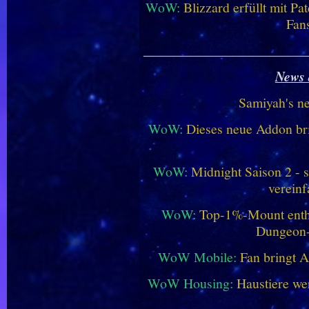
WoW:
Blizzard erfüllt mit P
Fan
________________________
News 
Samiyah's n
WoW:
Dieses neue Addon bri
WoW:
Midnight Saison 2 -
vereinf
WoW:
Top-1%-Mount enthüll
Dungeon
WoW Mobile:
Fan bringt 
WoW Housing:
Haustiere we