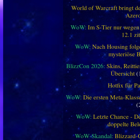
World of Warcraft bringt de
Azero
WoW:
Im S-Tier nur wegen
12.1 zi
WoW:
Nach Housing folge
mysteriöse B
BlizzCon 2026:
Skins, Reitt
Übersicht
(
Hotfix für P
WoW:
Die ersten Meta-Klasse
(
WoW:
Letzte Chance - D
doppelte Be
WoW-Skandal:
Blizzard-