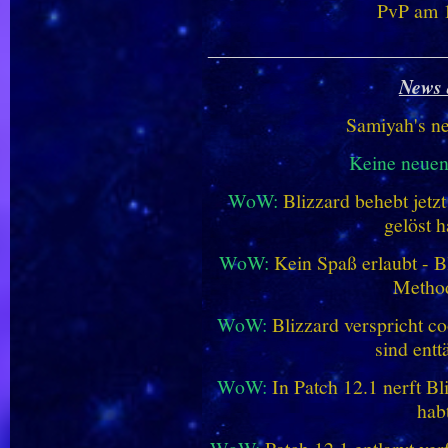
PvP am 1
________________________
News 
Samiyah's n
Keine neue
WoW:
Blizzard behebt jetz
gelöst h
WoW:
Kein Spaß erlaubt - Bl
Metho
WoW:
Blizzard verspricht co
sind entt
WoW:
In Patch 12.1 nerft B
hab