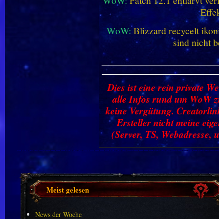
WoW:
Patch 12.1 entlarvt ve
Effe
WoW:
Blizzard recycelt iko
sind nicht b
________________________
Dies ist eine rein private We
alle Infos rund um WoW zu
keine Vergütung. Creatorlin
Ersteller nicht meine ei
(Server, TS, Webadresse, u
Meist gelesen
News der Woche