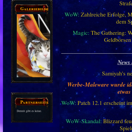
Straf
Galeriebilder
WoW:
Zahlreiche Erfolge, 
dem Sp
Magic:
The Gathering: W
Geldbörsen
________________________
News 
Samiyah's n
Werbe-Maleware wurde ident
etwas
Partnerseiten
WoW:
Patch 12.1 erscheint im
Derzeit gibt es keine.
WoW-Skandal:
Blizzard feu
Spiel