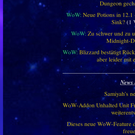
Dungeon geche
WoW:
Neue Potions in 12.1
Sink?
(1 
WoW:
Zu schwer und zu un
Midnight-
WoW:
Blizzard bestätigt Rü
aber leider mit
________________________
News 
Samiyah's n
WoW-Addon Unhalted Unit Fr
weiterent
Dieses neue WoW-Feature dü
freu