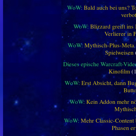
WoW:
Bald auch bei uns? 
verbo
WoW:
Blizzard greift in
Verlierer in 
WoW:
Mythisch-Plus-Meta in
Spielweisen
Dieses epische Warcraft-Vide
Kinofilm
(1
WoW:
Erst Absicht, dann Bug
Butt
WoW:
Kein Addon mehr nöt
Mythisch
WoW:
Mehr Classic-Content 
Phasen er