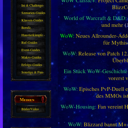
WoW Classic+:
Project Camel
Ini & Challenge-
BlizzC
Guides
Szenarien-Guides
World of Warcraft & D&D:
Klassen-Guides
und mehr
(
Berufe,
WoW:
Neues Allrounder-Addo
Farmkarten und
Haustierkämpfe -
für Mythis
Haustiere
Guide
Ruf-Guides
Event-Guides
WoW:
Release von Patch 12.1
Makro-Guides
Überbl
Erfolge-Guides
Ein Stück WoW-Geschichte 
Sonstige & Fun-
vorerst 
Guides
WoW:
Episches PvP-Duell e
des MMOs is
Medien
WoW-Housing:
Fan vereint 
Bilder/Video
Galerie
WoW:
Blizzard bannt M+-