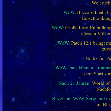
Welt nich
WoW:
Blizzard bleibt h
Einschränkung
WoW:
Große Lore-Enthüllung 
ältesten Völke
WoW:
Patch 12.1 bringt ma
zuvo
Hotfix für P
WoW-Fans können aufatme
dem Start vo
Nach 21 Jahren:
World of 
Nachfo
BlizzCon, WoW-Serie und me
um Bliz