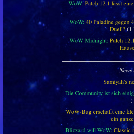
WoW:
Patch 12.1 lässt ein
WoW:
40 Paladine gegen 4
Duell?
(1 
WoW Midnight:
Patch 12.
Häus
________________________
News 
Samiyah's n
Die Community ist sich einig
(
WoW-Bug erschafft eine klei
ein ganze
Blizzard will WoW:
Classic 