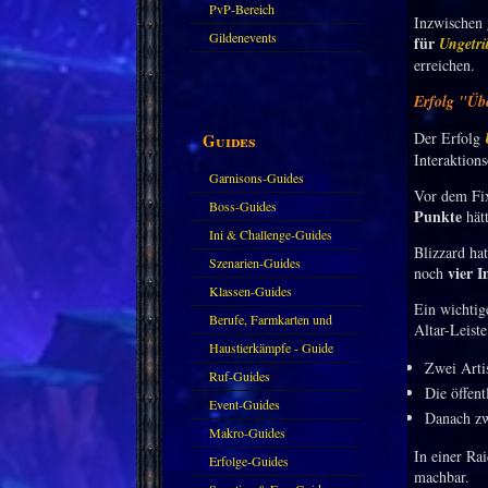
PvP-Bereich
Inzwischen 
Gildenevents
für
Ungetrü
erreichen.
Erfolg "Üb
Der Erfolg
Guides
Interaktion
Garnisons-Guides
Vor dem Fix
Boss-Guides
Punkte
hätt
Ini & Challenge-Guides
Blizzard hat
Szenarien-Guides
vier I
noch
Klassen-Guides
Ein wichtige
Berufe, Farmkarten und
Altar-Leiste
Haustiere
Haustierkämpfe - Guide
Zwei Arti
Ruf-Guides
Die öffent
Event-Guides
Danach zw
Makro-Guides
In einer Rai
Erfolge-Guides
machbar.