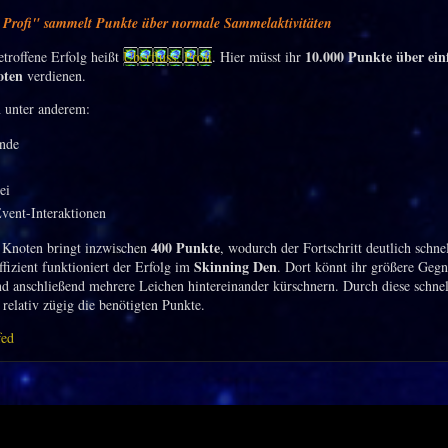
: Profi" sammelt Punkte über normale Sammelaktivitäten
10.000 Punkte über ein
etroffene Erfolg heißt
Überfluss: Profi
. Hier müsst ihr
ten
verdienen.
 unter anderem:
nde
ei
Event-Interaktionen
400 Punkte
r Knoten bringt inzwischen
, wodurch der Fortschritt deutlich schnel
Skinning Den
ffizient funktioniert der Erfolg im
. Dort könnt ihr größere Geg
nd anschließend mehrere Leichen hintereinander kürschnern. Durch diese schne
relativ zügig die benötigten Punkte.
fed