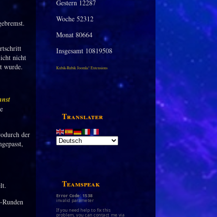
Gestern
12287
Woche
52312
gebremst.
Monat
80664
tschritt
Insgesamt
10819508
icht nicht
rt wurde.
Kubik-Rubik Joomla! Extensions
nnst
ne
Translater
wodurch der
ngepasst,
Teamspeak
t.
Error Code: 1538
invalid parameter
t-Runden
If you need help to fix this
problem, you can contact me via