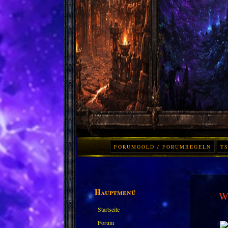
FORUMGOLD / FORUMREGELN
TS
Hauptmenü
Wo
Startseite
Forum