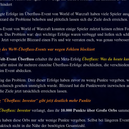
gte Erfolge im Überfluss-Event von World of Warcraft haben viele Spieler aus
izzard die Probleme behoben und plötzlich lassen sich die Ziele doch erreichen.
s-Event von World of Warcraft konnten einige Spieler zuletzt keinen echten For
. Das Problem war: drei wichtige Erfolge waren verbuggt und ließen sich schl
 Jetzt verspricht Blizzard einen Fix und wir verraten euch, was genau verbesse
 des WoW-Überfluss-Events war wegen Fehlern blockiert
elt-Event Überfluss
erhaltet ihr den Meta-Erfolg
Überfluss: Was du heute ka
afür müsst ihr mehrere einzelne Überfluss-Erfolge abschließen, die verschiede
 im Event abdecken.
lag das Problem. Drei dieser Erfolge haben zuvor zu wenig Punkte vergeben, 
 technisch gesehen unmöglich wurde. Blizzard hat die Punktewerte inzwischen a
die Ziele jetzt tatsächlich erreichen lassen.
"Überfluss: Investor" gibt jetzt deutlich mehr Punkte
10.000 Punkte über Große Orbs
Überfluss: Investor
verlangt, dass ihr
sammel
 haben diese Orbs nur sehr wenige Punkte vergeben. Selbst bei längeren Even
ktisch nicht in die Nähe der benötigten Gesamtzahl.