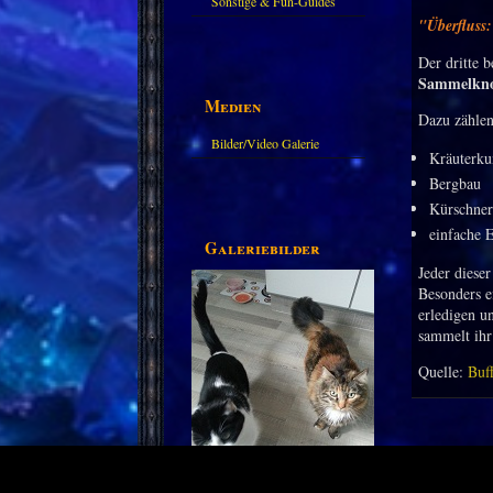
Sonstige & Fun-Guides
"Überfluss
Der dritte b
Sammelkno
Medien
Dazu zählen
Bilder/Video Galerie
Kräuterku
Bergbau
Kürschner
einfache 
Galeriebilder
Jeder diese
Besonders e
erledigen u
sammelt ihr 
Quelle:
Buf