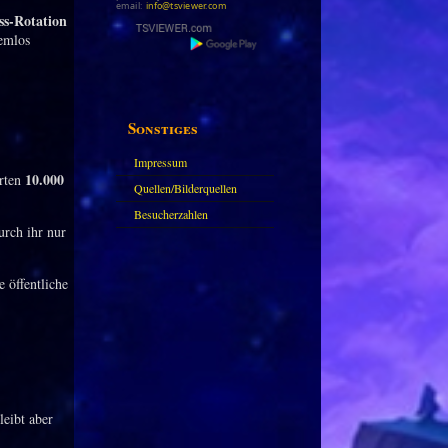
email:
info@tsviewer.com
ss-Rotation
lemlos
Sonstiges
Impressum
10.000
erten
Quellen/Bilderquellen
Besucherzahlen
urch ihr nur
 öffentliche
leibt aber