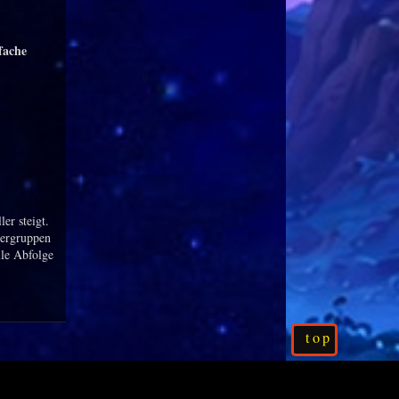
fache
ler steigt.
nergruppen
lle Abfolge
top