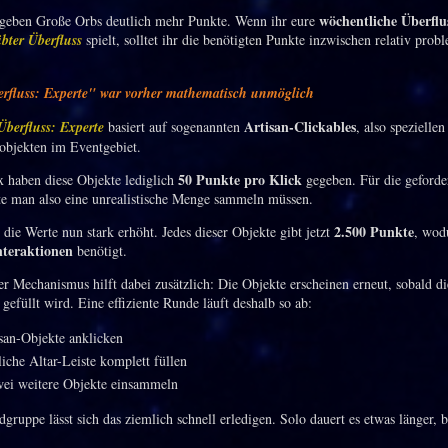
wöchentliche Überflu
geben Große Orbs deutlich mehr Punkte. Wenn ihr eure
bter Überfluss
spielt, solltet ihr die benötigten Punkte inzwischen relativ prob
erfluss: Experte" war vorher mathematisch unmöglich
Artisan-Clickables
Überfluss: Experte
basiert auf sogenannten
, also speziellen
sobjekten im Eventgebiet.
50 Punkte pro Klick
 haben diese Objekte lediglich
gegeben. Für die geford
e man also eine unrealistische Menge sammeln müssen.
2.500 Punkte
 die Werte nun stark erhöht. Jedes dieser Objekte gibt jetzt
, wod
nteraktionen
benötigt.
r Mechanismus hilft dabei zusätzlich: Die Objekte erscheinen erneut, sobald die
 gefüllt wird. Eine effiziente Runde läuft deshalb so ab:
san-Objekte anklicken
liche Altar-Leiste komplett füllen
ei weitere Objekte einsammeln
dgruppe lässt sich das ziemlich schnell erledigen. Solo dauert es etwas länger, b