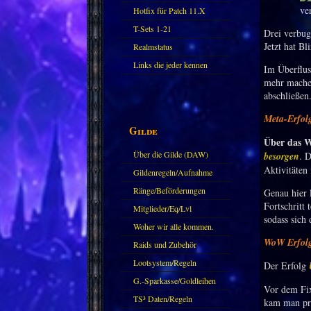
Hotfix für Patch 11.X
T-Sets 1-21
Drei verbug
Jetzt hat Bl
Realmstatus
Links die jeder kennen
Im Überflus
mehr machen
sollte?! Oder nicht?
abschließen.
Meta-Erfolg
Gilde
Über das W
Über die Gilde (DAW)
besorgen
. D
Aktivitäten
Gildenregeln/Aufnahme
Ränge/Beförderungen
Genau hier 
Fortschritt
Mitglieder/Eq/Lvl
sodass sich 
Woher wir alle kommen.
WoW Erfolg 
Raids und Zubehör
Lootsystem/Regeln
Der Erfolg
G.-Sparkasse/Goldleihen
Vor dem Fix
TS³ Daten/Regeln
kam man pra