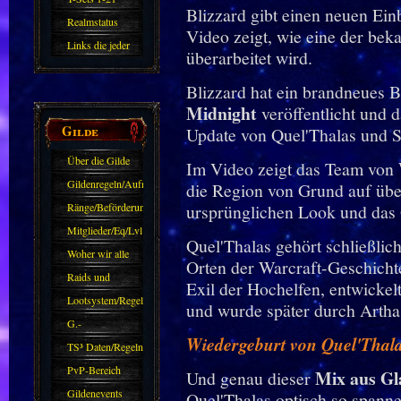
Blizzard gibt einen neuen Ein
Realmstatus
Video zeigt, wie eine der bek
Links die jeder
überarbeitet wird.
kennen sollte?!
Blizzard hat ein brandneues 
Oder nicht?
Midnight
veröffentlicht und d
Gilde
Update von Quel'Thalas und 
Über die Gilde
Im Video zeigt das Team von
(DAW)
Gildenregeln/Aufnahme
die Region von Grund auf übe
Ränge/Beförderungen
ursprünglichen Look und das 
Mitglieder/Eq/Lvl
Quel'Thalas gehört schließlic
Woher wir alle
Orten der Warcraft-Geschichte
kommen.
Raids und
Exil der Hochelfen, entwickel
Zubehör
Lootsystem/Regeln
und wurde später durch Arthas 
G.-
Wiedergeburt von Quel'Thala
Sparkasse/Goldleihen
TS³ Daten/Regeln
PvP-Bereich
Mix aus Gl
Und genau dieser
Gildenevents
Quel'Thalas optisch so spann