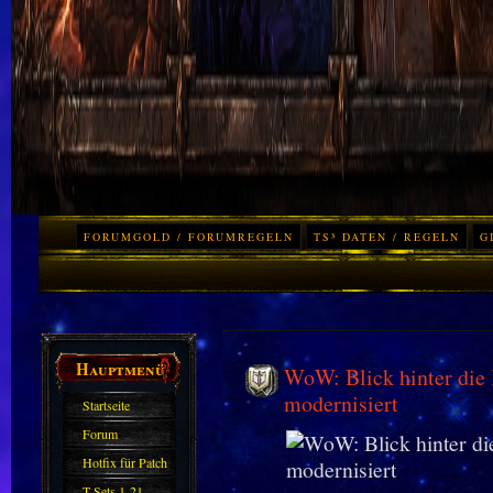
FORUMGOLD / FORUMREGELN
TS³ DATEN / REGELN
G
Hauptmenü
WoW: Blick hinter die 
modernisiert
Startseite
Forum
Hotfix für Patch
11.X
T-Sets 1-21