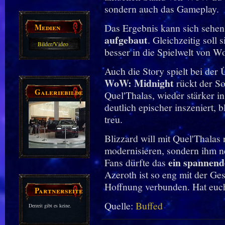
sondern auch das Gameplay.
Medien
Das Ergebnis kann sich sehen
aufgebaut
. Gleichzeitig soll
Bilder/Video
besser in die Spielwelt von Wo
Galerie
Auch die Story spielt bei der 
WoW: Midnight
rückt der S
Galeriebilder
Quel'Thalas, wieder stärker i
deutlich epischer inszeniert, 
treu.
Blizzard will mit Quel'Thalas 
modernisieren, sondern ihm 
ein spannen
Fans dürfte das
Azeroth ist so eng mit der Ge
Hoffnung verbunden. Hat euch
Partnerseiten
Quelle:
Buffed
Derzeit gibt es keine.