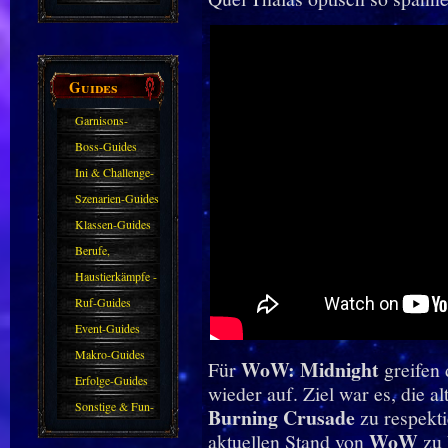
Guides
Garnisons-
Guides
Boss-Guides
Ini & Challenge-
Guides
Szenarien-Guides
Klassen-Guides
Berufe,
Farmkarten und
Haustierkämpfe -
Haustiere
Guide
Ruf-Guides
Event-Guides
Makro-Guides
WoW: Midnight
Für
greifen
Erfolge-Guides
wieder auf. Ziel war es, die a
Sonstige & Fun-
Burning Crusade
zu respekti
Guides
WoW
aktuellen Stand von
zu 