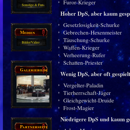
Furor-Krieger
Sonstige & Fun-
Hoher DpS, aber kaum gespi
Guides
Gesetzlosigkeit-Schurke
Gebrechen-Hexenmeister
Medien
Täuschung-Schurke
Bilder/Video
Waffen-Krieger
Galerie
Verheerung-Rufer
Schatten-Priester
Galeriebilder
Wenig DpS, aber oft gespiel
Vergelter-Paladin
Tierherrschaft-Jäger
Gleichgewicht-Druide
Frost-Magier
Niedrigere DpS und kaum ge
Partnerseiten