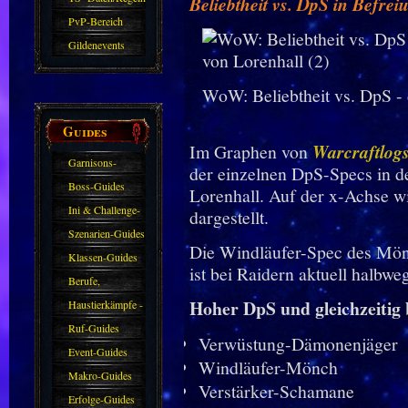
Beliebtheit vs. DpS in Befre
PvP-Bereich
Gildenevents
WoW: Beliebtheit vs. DpS - 
Guides
Im Graphen von
Warcraftlog
Garnisons-
der einzelnen DpS-Specs in d
Guides
Boss-Guides
Lorenhall. Auf der x-Achse w
Ini & Challenge-
dargestellt.
Guides
Szenarien-Guides
Die Windläufer-Spec des Mönc
Klassen-Guides
ist bei Raidern aktuell halbweg
Berufe,
Hoher DpS und gleichzeitig 
Farmkarten und
Haustierkämpfe -
Haustiere
Guide
Ruf-Guides
Verwüstung-Dämonenjäger
Event-Guides
Windläufer-Mönch
Makro-Guides
Verstärker-Schamane
Erfolge-Guides