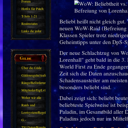
Forum
Hotfix für Patch
11.X
T-Sets 1-21
Beliebt heißt nicht gleich gut
Realmstatus
neuen WoW-Raid (Befreiung v
Links die jeder
Klassen Spieler trotz niedrige
kennen sollte?!
Geheimtipps unter den DpS-Sp
Oder nicht?
Der neue Schlachtzug von Wo
Gilde
Lorenhall" geht bald in die 3.
World First zu Ende gegangen.
Über die Gilde
Zeit sich die Daten anzuschau
(DAW)
Gildenregeln/Aufnahme
Schadensausteiler am meiste
Ränge/Beförderungen
besonders beliebt sind.
Mitglieder/Eq/Lvl
Dabei zeigt sich: beliebt beut
Woher wir alle
beliebteste Spielweise ist beis
kommen.
Raids und
Paladin, im Gesamtbild aller
Zubehör
Lootsystem/Regeln
Paladins jedoch nur im Mittelf
G.-
Sparkasse/Goldleihen
TS³ Daten/Regeln