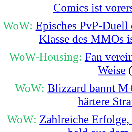
Comics ist vorer
WoW:
Episches PvP-Duell e
Klasse des MMOs i
WoW-Housing:
Fan verei
Weise
(
WoW:
Blizzard bannt M
härtere Str
WoW:
Zahlreiche Erfolge