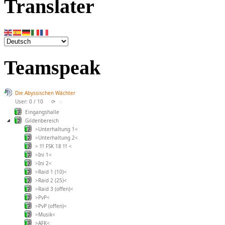
Translater
Teamspeak
Die Abyssischen Wächter
User: 0 / 10
⟳
◌
Eingangshalle
Gildenbereich
>Unterhaltung 1<
>Unterhaltung 2<
> !!! FSK 18 !!! <
>Ini 1<
>Ini 2<
>Raid 1 (10)<
>Raid 2 (25)<
>Raid 3 (offen)<
>PvP<
>PvP (offen)<
>Musik<
>AFK<