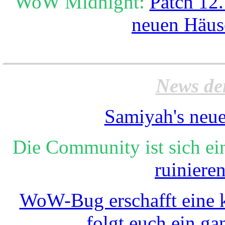
WoW Midnight:
Patch 12.
neuen Häus
______________________
News de
Samiyah's neue
Die Community ist sich ei
ruiniere
WoW-Bug erschafft eine k
folgt euch ein ga