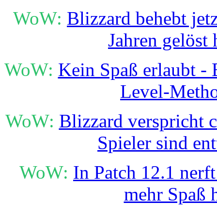
WoW:
Blizzard behebt jet
Jahren gelöst 
WoW:
Kein Spaß erlaubt - B
Level-Meth
WoW:
Blizzard verspricht 
Spieler sind en
WoW:
In Patch 12.1 nerft
mehr Spaß 