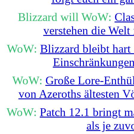
Blizzard will WoW:
Cla
verstehen die Welt
WoW:
Blizzard bleibt hart
Einschränkungen
WoW:
Große Lore-Enthüll
von Azeroths ältesten V
WoW:
Patch 12.1 bringt m
als je zuv