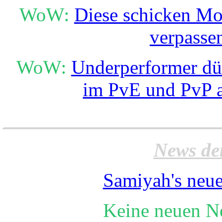
WoW:
Diese schicken Mou
verpasse
WoW:
Underperformer dür
im PvE und PvP a
______________________
News de
Samiyah's neue
Keine neuen N