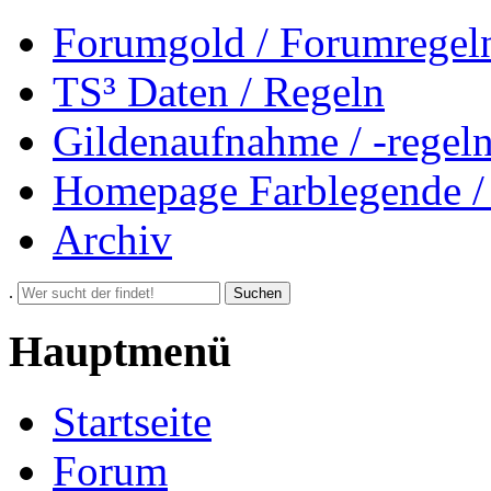
Forumgold / Forumregel
TS³ Daten / Regeln
Gildenaufnahme / -regel
Homepage Farblegende /
Archiv
.
Suchen
Hauptmenü
Startseite
Forum