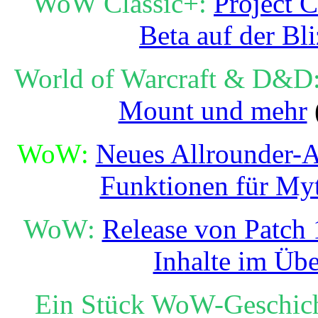
WoW Classic+:
Project C
Beta auf der Bl
World of Warcraft & D&D
Mount und mehr
WoW:
Neues Allrounder-A
Funktionen für Myt
WoW:
Release von Patch 1
Inhalte im Übe
Ein Stück WoW-Geschich