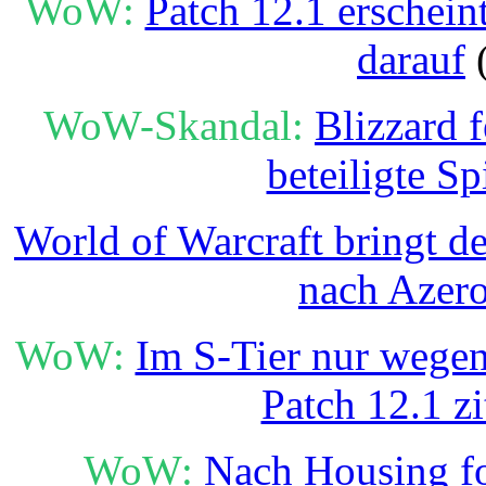
WoW:
Patch 12.1 erschein
darauf
(
WoW-Skandal:
Blizzard 
beteiligte Sp
World of Warcraft bringt de
nach Azer
WoW:
Im S-Tier nur wegen
Patch 12.1 zi
WoW:
Nach Housing fo