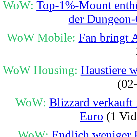
WoW:
Top-1%-Mount enthüll
der Dungeon-
WoW Mobile:
Fan bringt 
WoW Housing:
Haustiere w
(02
WoW:
Blizzard verkauft
Euro
(1 Vid
WoW:
Endlich weniger F