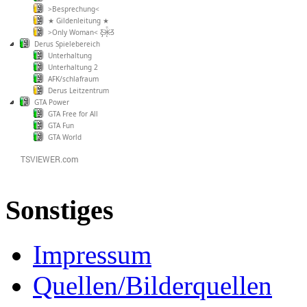
>Besprechung<
★ Gildenleitung ★
>Only Woman< Ƹ̵̡Ӝ̵̨̄Ʒ
Derus Spielebereich
Unterhaltung
Unterhaltung 2
AFK/schlafraum
Derus Leitzentrum
GTA Power
GTA Free for All
GTA Fun
GTA World
Sonstiges
Impressum
Quellen/Bilderquellen