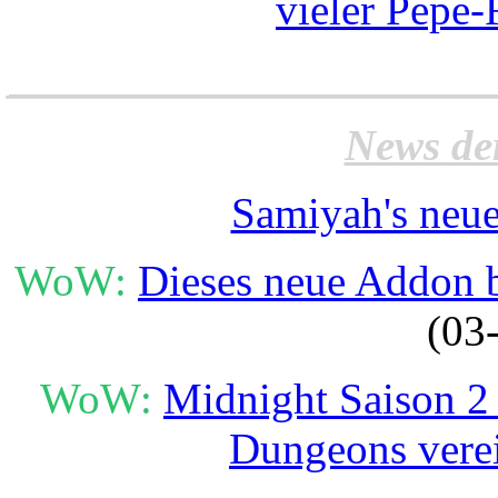
vieler Pepe-
______________________
News de
Samiyah's neue
WoW:
Dieses neue Addon b
(03
WoW:
Midnight Saison 2 
Dungeons vere