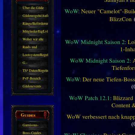
Über die Gilde
WoW:
Neuer "Camelot"-Build
(DAW)
Gildenregeln/Aufnahme
BlizzCon
(
Ränge/Beförderungen
Mitglieder/Eq/Lvl
Woher wir alle
WoW Midnight Saison 2:
Lo
kommen.
Raids und
1-Inha
Zubehör
Lootsystem/Regeln
WoW Midnight Saison 2:
G.-
Tiefenfor
Sparkasse/Goldleihen
TS³ Daten/Regeln
WoW:
Der neue Tiefen-Bos
PvP-Bereich
(
Gildenevents
WoW Patch 12.1:
Blizzard 
Content 
Guides
WoW verbessert nach knapp 
(
Garnisons-
Guides
Boss-Guides