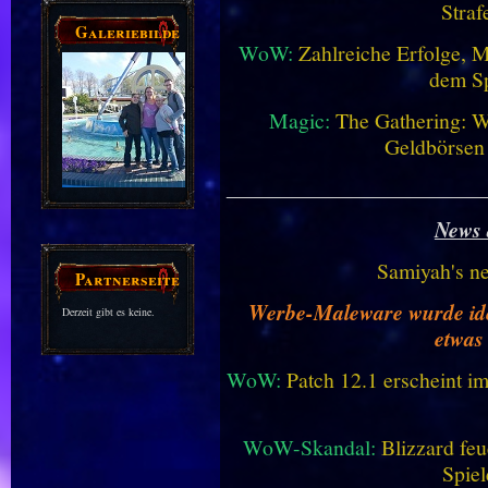
Straf
Galeriebilder
WoW:
Zahlreiche Erfolge, 
dem Sp
Magic:
The Gathering: W
Geldbörsen
________________________
News 
Samiyah's n
Partnerseiten
Werbe-Maleware wurde ident
Derzeit gibt es keine.
etwas
WoW:
Patch 12.1 erscheint im
WoW-Skandal:
Blizzard feu
Spiel