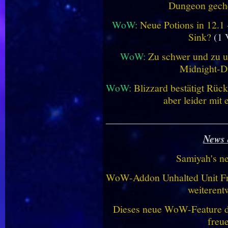
Dungeon geche
WoW:
Neue Potions in 12.1
Sink?
(1 
WoW:
Zu schwer und zu un
Midnight-
WoW:
Blizzard bestätigt Rü
aber leider mit
________________________
News 
Samiyah's n
WoW-Addon Unhalted Unit Fr
weiterent
Dieses neue WoW-Feature dü
freu