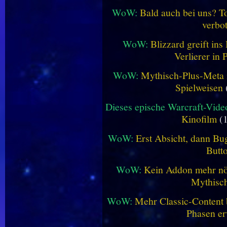
WoW:
Bald auch bei uns? 
verbo
WoW:
Blizzard greift in
Verlierer in 
WoW:
Mythisch-Plus-Meta in
Spielweisen
Dieses epische Warcraft-Vide
Kinofilm
(1
WoW:
Erst Absicht, dann Bug
Butt
WoW:
Kein Addon mehr nöt
Mythisch
WoW:
Mehr Classic-Content 
Phasen er