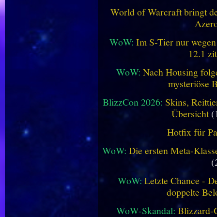
World of Warcraft bringt de
Azero
WoW:
Im S-Tier nur wegen
12.1 zi
WoW:
Nach Housing folge
mysteriöse B
BlizzCon 2026:
Skins, Reitt
Übersicht
(
Hotfix für P
WoW:
Die ersten Meta-Klasse
(
WoW:
Letzte Chance - D
doppelte Be
WoW-Skandal:
Blizzard-