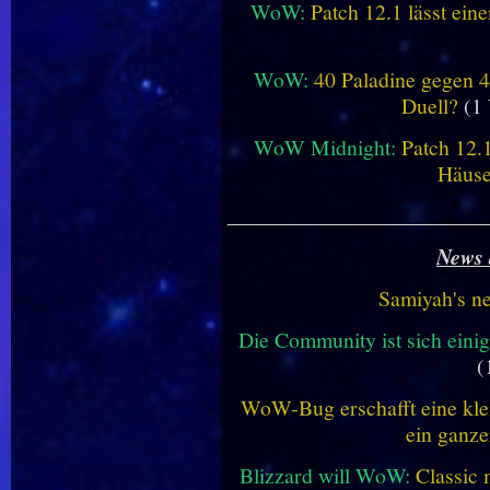
WoW:
Patch 12.1 lässt ein
WoW:
40 Paladine gegen 4
Duell?
(1 
WoW Midnight:
Patch 12.
Häus
________________________
News 
Samiyah's n
Die Community ist sich einig
(
WoW-Bug erschafft eine klei
ein ganze
Blizzard will WoW:
Classic 