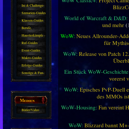
WoW Classic+:
Project Camel
Ini & Challenge-
BlizzC
Guides
Szenarien-Guides
World of Warcraft & D&D:
Klassen-Guides
und mehr
(
Berufe,
WoW:
Neues Allrounder-Addo
Farmkarten und
Haustierkämpfe -
für Mythis
Haustiere
Guide
Ruf-Guides
Event-Guides
WoW:
Release von Patch 12.1
Makro-Guides
Überbl
Erfolge-Guides
Ein Stück WoW-Geschichte 
Sonstige & Fun-
vorerst 
Guides
WoW:
Episches PvP-Duell e
des MMOs is
Medien
WoW-Housing:
Fan vereint 
Bilder/Video
Galerie
WoW:
Blizzard bannt M+-