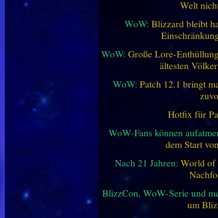
Welt nich
WoW:
Blizzard bleibt h
Einschränkung
WoW:
Große Lore-Enthüllung 
ältesten Völke
WoW:
Patch 12.1 bringt ma
zuvo
Hotfix für P
WoW-Fans können aufatme
dem Start vo
Nach 21 Jahren:
World of 
Nachfo
BlizzCon, WoW-Serie und me
um Bliz