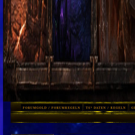
FORUMGOLD / FORUMREGELN
TS³ DATEN / REGELN
G