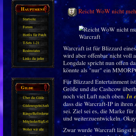
Hauptmenü
Reicht WoW nicht mehr
Startseite
Forum
Hotfix für Patch
11.X
T-Sets 1-21
Warcraft ist für Blizzard eine
Realmstatus
wird aber offenbar nicht voll
Links die jeder
Longdale spricht nun offen da
kennen sollte?!
könnte als "nur" ein MMORP
Oder nicht?
Für Blizzard Entertainment ist
Gilde
Größe und die Cashcow überha
noch viel Luft nach oben.
In 
Über die Gilde
dass die Warcraft-IP in ihren
(DAW)
Gildenregeln/Aufnahme
sei. Ziel sei es, die Marke 
Ränge/Beförderungen
und weiterzuentwickeln. Okay
Mitglieder/Eq/Lvl
Zwar wurde Warcraft längst ü
Woher wir alle