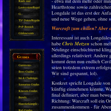
- etwa mit dem mehr oder min
kommen.
Raids und
Hearthstone sowie zahlreiche
Zubehör
Lootsystem/Regeln
Longdale ist das erst der Anf
G.-
und neue Wege gehen, ohne se
Sparkasse/Goldleihen
TS³ Daten/Regeln
PvP-Bereich
Warcraft zum chillen? Aber 
Gildenevents
Interessant ist auch Longdale
habe
Chris Metzen
schon mehr
Neulinge einschüchternd klin
allerdings relativiert: And
Guides
kommt denn nun endlich Cavil
Garnisons-
seien trotzdem extrem erfolgr
Guides
Boss-Guides
Wir sind gespannt, lol).
Ini & Challenge-
Konkret spricht Longdale von 
Guides
Szenarien-Guides
künftig einnehmen könnte. Was
Klassen-Guides
final definiert, aber man bewe
Berufe,
Richtung: Warcraft soll ein O
Farmkarten und
Haustierkämpfe -
zusammenkommen - für Abenteu
Haustiere
Guide
Ruf-Guides