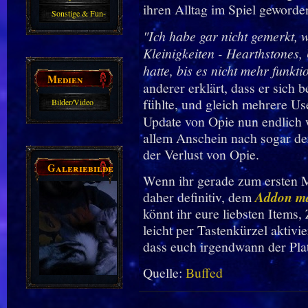
ihren Alltag im Spiel geworden
Sonstige & Fun-
Guides
"Ich habe gar nicht gemerkt, w
Kleinigkeiten - Hearthstones, U
hatte, bis es nicht mehr funkti
Medien
anderer erklärt, dass er sich 
fühlte, und gleich mehrere U
Bilder/Video
Update von Opie nun endlich 
Galerie
allem Anschein nach sogar der
der Verlust von Opie.
Galeriebilder
Wenn ihr gerade zum ersten M
daher definitiv, dem
Addon ma
könnt ihr eure liebsten Items
leicht per Tastenkürzel aktiv
dass euch irgendwann der Plat
Quelle:
Buffed