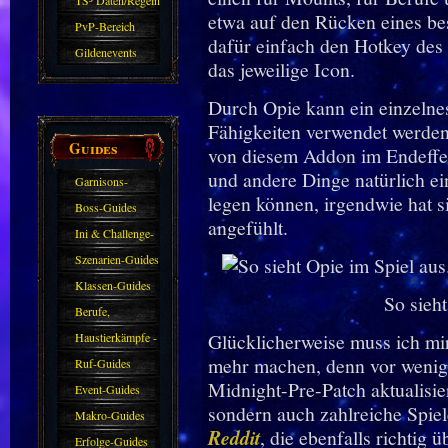
TS³ Daten/Regeln
etwa auf den Rücken eines b
PvP-Bereich
dafür einfach den Hotkey des
Gildenevents
das jeweilige Icon.
Durch Opie kann ein einzelnes
Fähigkeiten verwendet werden,
Guides
von diesem Addon im Endeffek
und andere Dinge natürlich ei
Garnisons-
legen können, irgendwie hat si
Guides
Boss-Guides
angefühlt.
Ini & Challenge-
Guides
Szenarien-Guides
Klassen-Guides
So sieht
Berufe,
Farmkarten und
Glücklicherweise muss ich mir
Haustierkämpfe -
mehr machen, denn vor wenig
Haustiere
Guide
Ruf-Guides
Midnight-Pre-Patch aktualisier
Event-Guides
sondern auch zahlreiche Spie
Makro-Guides
Reddit
, die ebenfalls richtig 
Erfolge-Guides