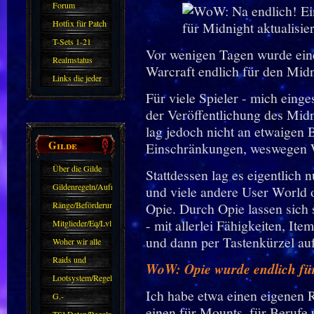
Forum
Hotfix für Patch
11.X
T-Sets 1-21
Vor wenigen Tagen wurde eine
Realmstatus
Warcraft endlich für den Midni
Links die jeder
Für viele Spieler - mich eing
kennen sollte?!
der Veröffentlichung des Midn
Oder nicht?
lag jedoch nicht an etwaigen
Gilde
Einschränkungen, weswegen W
Über die Gilde
Stattdessen lag es eigentlich 
(DAW)
Gildenregeln/Aufnahme
und viele andere User World o
Ränge/Beförderungen
Opie. Durch Opie lassen sich 
- mit allerlei Fähigkeiten, I
Mitglieder/Eq/Lvl
und dann per Tastenkürzel au
Woher wir alle
kommen.
Raids und
WoW: Opie wurde endlich für
Zubehör
Lootsystem/Regeln
Ich habe etwa einen eigenen R
G.-
einen für Mounts, für Berufe 
Sparkasse/Goldleihen