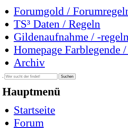
Forumgold / Forumregel
TS³ Daten / Regeln
Gildenaufnahme / -regel
Homepage Farblegende /
Archiv
.
Suchen
Hauptmenü
Startseite
Forum