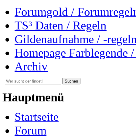
Forumgold / Forumregel
TS³ Daten / Regeln
Gildenaufnahme / -regel
Homepage Farblegende /
Archiv
.
Suchen
Hauptmenü
Startseite
Forum