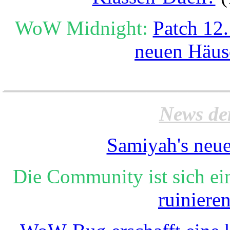
WoW Midnight:
Patch 12.
neuen Häus
______________________
News de
Samiyah's neue
Die Community ist sich ei
ruiniere