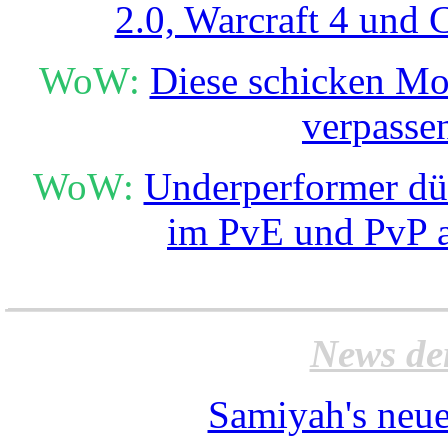
2.0, Warcraft 4 und 
WoW:
Diese schicken Mou
verpasse
WoW:
Underperformer dür
im PvE und PvP a
______________________
News de
Samiyah's neue