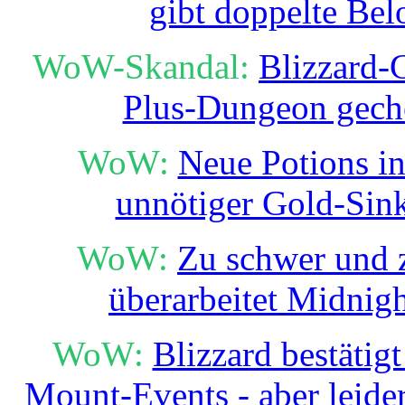
gibt doppelte Be
WoW-Skandal:
Blizzard-
Plus-Dungeon gech
WoW:
Neue Potions in
unnötiger Gold-Sin
WoW:
Zu schwer und z
überarbeitet Midni
WoW:
Blizzard bestäti
Mount-Events - aber leide