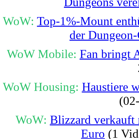
Dungeons vere
WoW:
Top-1%-Mount enthüll
der Dungeon-
WoW Mobile:
Fan bringt 
WoW Housing:
Haustiere w
(02
WoW:
Blizzard verkauft
Euro
(1 Vid