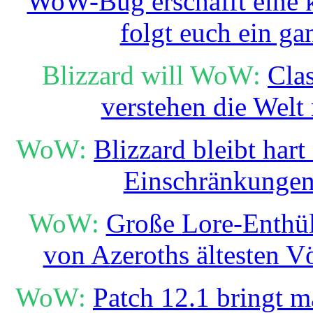
WoW-Bug erschafft eine k
folgt euch ein ga
Blizzard will WoW:
Cla
verstehen die Welt
WoW:
Blizzard bleibt hart
Einschränkungen
WoW:
Große Lore-Enthüll
von Azeroths ältesten V
WoW:
Patch 12.1 bringt m