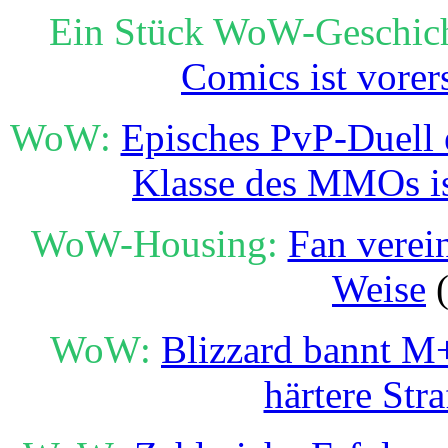
Ein Stück WoW-Geschich
Comics ist vorer
WoW:
Episches PvP-Duell e
Klasse des MMOs i
WoW-Housing:
Fan verei
Weise
(
WoW:
Blizzard bannt M
härtere Str