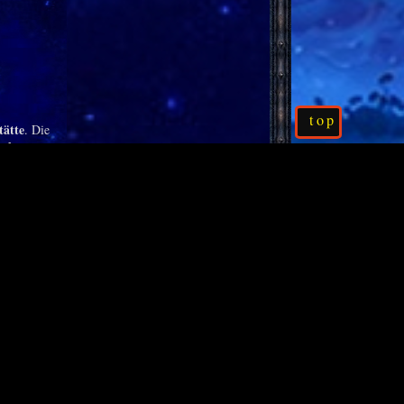
top
ätte
. Die
al tragen
,
elengebunden
den meisten
ird. Aber
leich
"
l
drei
t der Effekt
r Trick ist