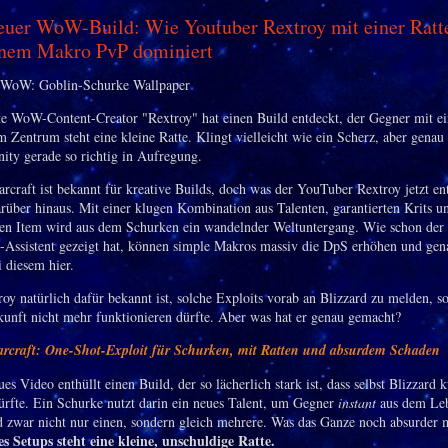
uer WoW-Build: Wie Youtuber Rextroy mit einer Ratt
inem Makro PvP dominiert
e WoW-Content-Creator "Rextroy" hat einen Build entdeckt, der Gegner mit e
m Zentrum steht eine kleine Ratte. Klingt vielleicht wie ein Scherz, aber genau 
ty gerade so richtig in Aufregung.
rcraft ist bekannt für kreative Builds, doch was der YouTuber Rextroy jetzt ent
arüber hinaus. Mit einer klugen Kombination aus Talenten, garantierten Krits 
en Item wird aus dem Schurken ein wandelnder Weltuntergang. Wie schon der
n-Assistent gezeigt hat, können simple Makros massiv die DpS erhöhen und gen
 diesem hier.
oy natürlich dafür bekannt ist, solche Exploits vorab an Blizzard zu melden, so
kunft nicht mehr funktionieren dürfte. Aber was hat er genau gemacht?
arcraft: One-Shot-Exploit für Schurken, mit Ratten und absurdem Schaden
es Video enthüllt einen Build, der so lächerlich stark ist, dass selbst Blizzard 
ürfte. Ein Schurke nutzt darin ein neues Talent, um Gegner
instant
aus dem Le
d zwar nicht nur einen, sondern gleich mehrere. Was das Ganze noch absurder
 Setups steht eine kleine, unschuldige Ratte.