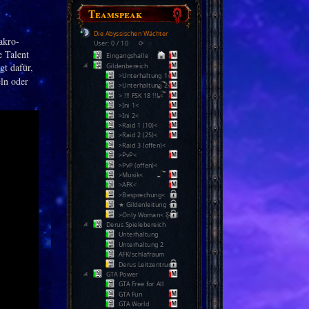
Teamspeak
Die Abyssischen Wächter
akro-
User: 0 / 10
⟳
◌
e Talent
Eingangshalle
gt dafür,
Gildenbereich
>Unterhaltung 1<
ln oder
>Unterhaltung 2<
> !!! FSK 18 !!! <
>Ini 1<
>Ini 2<
>Raid 1 (10)<
>Raid 2 (25)<
>Raid 3 (offen)<
>PvP<
>PvP (offen)<
>Musik<
>AFK<
>Besprechung<
★ Gildenleitung ★
>Only Woman< Ƹ̵̡Ӝ̵̨̄Ʒ
Derus Spielebereich
Unterhaltung
Unterhaltung 2
AFK/schlafraum
Derus Leitzentrum
GTA Power
GTA Free for All
GTA Fun
GTA World