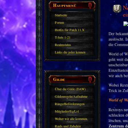
Hauptmenü
Ne
e
Startseite
Forum
Hotfix für Patch 11.X
Der bekannt
T-Sets 1-21
auslöscht. I
die Communi
Realmstatus
Links die jeder kennen
World of Wa
geht weit d
sollte?! Oder nicht?
unscheinbar
Einzeltaste
wir auch bei
Gilde
Wobei Rextr
Über die Gilde (DAW)
Trick in Zu
Gildenregeln/Aufnahme
World of W
Ränge/Beförderungen
Rextroys neu
Mitglieder/Eq/Lvl
schlucken d
Woher wir alle kommen.
löschen, un
Zentrum des
Raids und Zubehör