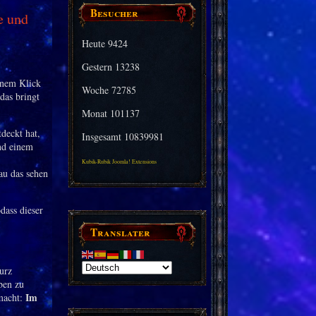
Besucher
e und
Heute
9424
Gestern
13238
inem Klick
Woche
72785
das bringt
Monat
101137
deckt hat,
Insgesamt
10839981
und einem
Kubik-Rubik Joomla! Extensions
au das sehen
dass dieser
Translater
kurz
ben zu
Im
 macht: