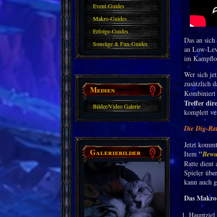
Event-Guides
Makro-Guides
Erfolge-Guides
Das an sich
Sonstige & Fun-Guides
an Low-Leve
im Kampflo
Wer sich jet
zusätzlich 
Medien
Kombiniert
Treffer dir
Bilder/Video Galerie
komplett ver
Die Dig-Rat
Jetzt kommt 
Galeriebilder
"
Item
Bewu
Ratte dient
Spieler übe
kann auch g
Das Makro 
Hauptziel 