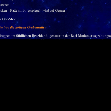
pawnen
ken - Ratte stirbt, gespiegelt wird auf Gegner
er One-Shot.
extroy die nötigen Grubenratten
Südlichen
Brachland
Bael Modan-Ausgrabungsst
 droppen im
, genauer in der
nur eine auf einm
ist gering, ca. eine alle zehn Minuten. Außerdem kann man
Gildentresor
wie der YouTuber ist, lagert er sie einfach im
. Weil sie nicht se
 sie sich problemlos hin- und herschieben.
ierte der One-Click-Exploit
alte Skalierungssystem aktiv ist,
-Setup funktionierte überall, wo das
also in 
Arenen oder Raids
en. Nicht jedoch in
, wo die Mechanik offenbar blockiert w
e jemanden davon ab, in Orgrimmar oder Sturmwind für Chaos zu sorgen oder g
Horde-Anführer auszulöschen. Für die Allianz, versteht sich.
"
k zeigt allerdings ein paar Ungereimtheiten. Mal trifft
Verbundenes Schicksa
wirk
 zwei, mal nur eines, obwohl mehrere Gegner in Reichweite stehen. Zudem
Gegner, die unter Crowd Control stehen
- also gesappt oder geblendet sind. De
 aber kein CC, das Schaden verhindert.