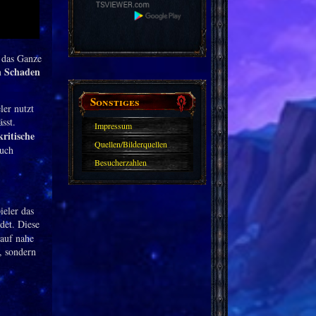
t das Ganze
n Schaden
Sonstiges
ler nutzt
ässt.
Impressum
kritische
Quellen/Bilderquellen
auch
Besucherzahlen
ieler das
det. Diese
 auf nahe
, sondern