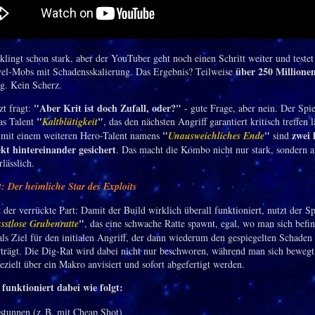
 klingt schon stark, aber der YouTuber geht noch einen Schritt weiter und teste
über 250 Millione
l-Mobs mit Schadensskalierung. Das Ergebnis? Teilweise
g. Kein Scherz.
"Aber Krit ist doch Zufall, oder?"
zt fragt:
- gute Frage, aber nein. Der Spie
"
"
das Talent
Kaltblütigkeit
, das den nächsten Angriff garantiert kritisch treffen l
"
"
zwei 
 mit einem weiteren Hero-Talent namens
Unausweichliches Ende
sind
ekt hintereinander gesichert
. Das macht die Kombo nicht nur stark, sondern 
lässlich.
: Der heimliche Star des Exploits
der verrückte Part: Damit der Build wirklich überall funktioniert, nutzt der Sp
"
sstlose Grubenratte
, das eine schwache Ratte spawnt, egal, wo man sich befin
 als Ziel für den initialen Angriff, der dann wiederum den gespiegelten Schaden
rträgt. Die Dig-Rat wird dabei nicht nur beschworen, während man sich bewegt
ezielt über ein Makro anvisiert und sofort abgefertigt werden.
funktioniert dabei wie folgt:
stunnen (z. B. mit Cheap Shot)