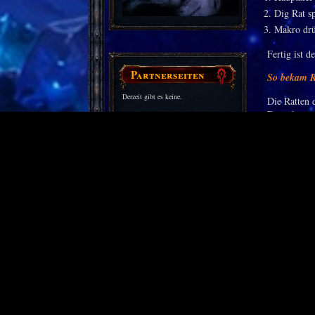
Dig Rat s
Makro drüc
Fertig ist d
Partnerseiten
So bekam R
Derzeit gibt es keine.
Die Ratten
Dropchance 
aber clever 
sind, lassen
Wo funktion
Das Exploit
offenen Zon
das hält ni
wieder den 
Die Mechani
Ziele statt
nicht auf 
also: Stun,