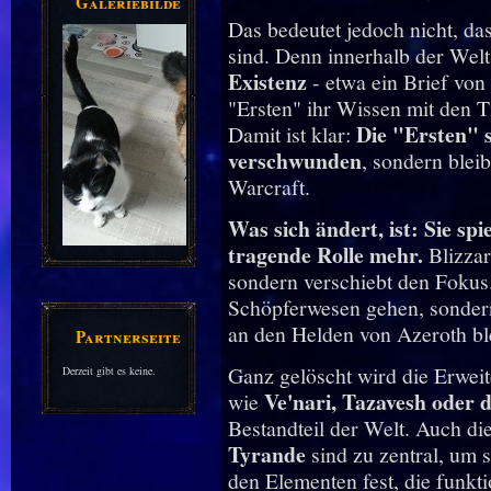
Galeriebilder
Das bedeutet jedoch nicht, da
sind. Denn innerhalb der Wel
Existenz
- etwa ein Brief von
"Ersten" ihr Wissen mit den T
Die "Ersten" s
Damit ist klar:
verschwunden
, sondern blei
Warcraft.
Was sich ändert, ist: Sie sp
tragende Rolle mehr.
Blizzard
sondern verschiebt den Fokus
Schöpferwesen gehen, sondern
an den Helden von Azeroth bl
Partnerseiten
Ganz gelöscht wird die Erweit
Derzeit gibt es keine.
Ve'nari, Tazavesh oder d
wie
Bestandteil der Welt. Auch d
Tyrande
sind zu zentral, um s
den Elementen fest, die funkti