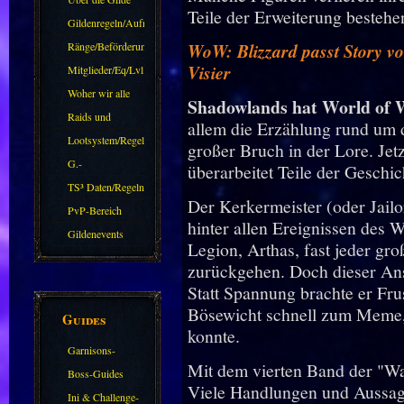
Teile der Erweiterung bestehe
(DAW)
Gildenregeln/Aufnahme
Ränge/Beförderungen
WoW: Blizzard passt Story v
Visier
Mitglieder/Eq/Lvl
Woher wir alle
Shadowlands hat World of 
kommen.
Raids und
allem die Erzählung rund um d
Zubehör
Lootsystem/Regeln
großer Bruch in der Lore. Jet
G.-
überarbeitet Teile der Geschic
Sparkasse/Goldleihen
TS³ Daten/Regeln
Der Kerkermeister (oder Jailor
PvP-Bereich
hinter allen Ereignissen des
Gildenevents
Legion, Arthas, fast jeder gro
zurückgehen. Doch dieser An
Statt Spannung brachte er Fr
Bösewicht schnell zum Meme,
Guides
konnte.
Garnisons-
Mit dem vierten Band der "Wa
Guides
Boss-Guides
Viele Handlungen und Aussag
Ini & Challenge-