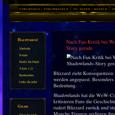
FORUMGOLD / FORUMREGELN
TS³ DATEN / REGELN
G
Hauptmenü
Nach Fan-Kritik bei W
Story gerade
Startseite
Forum
Hotfix für Patch
11.X
T-Sets 1-21
Blizzard zieht Konsequenzen
Realmstatus
werden angepasst. Besonders d
Links die jeder
Bedeutung.
kennen sollte?!
Shadowlands hat die WoW-Com
Oder nicht?
kritisieren Fans die Geschich
Gilde
rudert Blizzard zurück und ste
Manche Figuren verlieren ihr
Über die Gilde