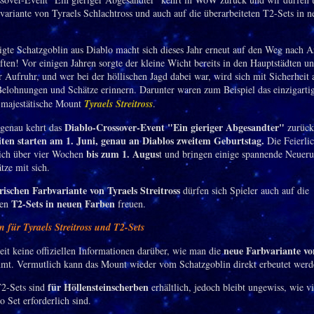
bvariante von Tyraels Schlachtross und auch auf die überarbeiteten T2-Sets in 
igte Schatzgoblin aus Diablo macht sich dieses Jahr erneut auf den Weg nach 
iften! Vor einigen Jahren sorgte der kleine Wicht bereits in den Hauptstädten u
r Aufruhr, und wer bei der höllischen Jagd dabei war, wird sich mit Sicherheit 
elohnungen und Schätze erinnern. Darunter waren zum Beispiel das einzigarti
 majestätische Mount
Tyraels Streitross
.
Diablo-Crossover-Event "Ein gieriger Abgesandter"
genau kehrt das
zurüc
iten starten am 1. Juni, genau an Diablos zweitem Geburtstag.
Die Feierlic
bis zum 1. Augus
sich über vier Wochen
t und bringen einige spannende Neuer
ätze mit sich.
rischen Farbvariante von Tyraels Streitross
dürfen sich Spieler auch auf die
T2-Sets in neuen Farben
ten
freuen.
 für Tyraels Streitross und T2-Sets
neue Farbvariante vo
zeit keine offiziellen Informationen darüber, wie man die
t. Vermutlich kann das Mount wieder vom Schatzgoblin direkt erbeutet werd
für Höllensteinscherben
2-Sets sind
erhältlich, jedoch bleibt ungewiss, wie vi
 Set erforderlich sind.