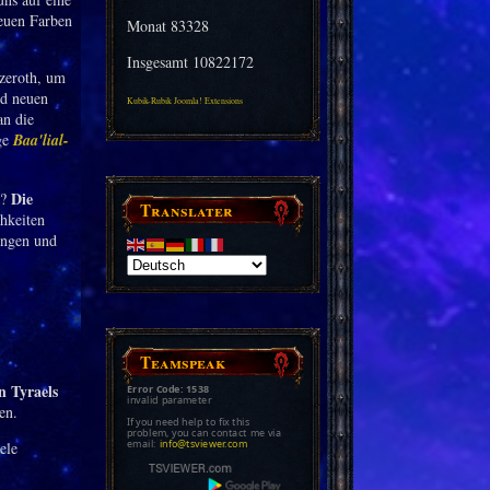
neuen Farben
Monat
83328
Insgesamt
10822172
Azeroth, um
nd neuen
Kubik-Rubik Joomla! Extensions
an die
ge
Baa'lial-
Die
k?
Translater
hkeiten
ungen und
Teamspeak
n Tyraels
Error Code: 1538
invalid parameter
en.
If you need help to fix this
problem, you can contact me via
email:
info@tsviewer.com
ele