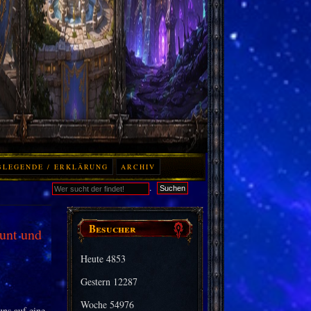
BLEGENDE / ERKLÄRUNG
ARCHIV
.
Suchen
Besucher
unt und
Heute
4853
Gestern
12287
Woche
54976
ns auf eine