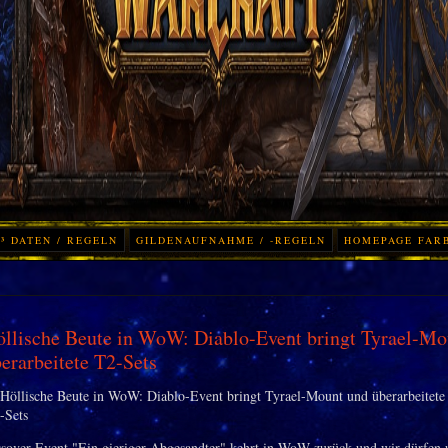
³ DATEN / REGELN
GILDENAUFNAHME / -REGELN
HOMEPAGE FAR
llische Beute in WoW: Diablo-Event bringt Tyrael-Mo
erarbeitete T2-Sets
sover-Event "Ein gieriger Abgesandter" kehrt in WoW zurück und wir dürfen u