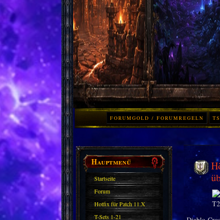
FORUMGOLD / FORUMREGELN
TS
Hauptmenü
Hö
üb
Startseite
Forum
Hotfix für Patch 11.X
T-Sets 1-21
Diablo-Cros