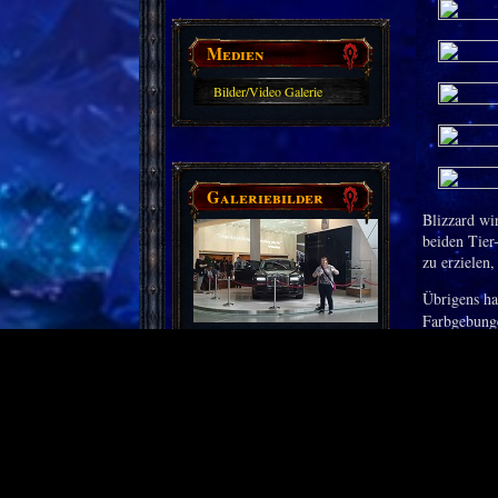
Medien
Bilder/Video Galerie
Galeriebilder
Blizzard wi
beiden Tier
zu erzielen
Übrigens h
Farbgebunge
Freut ihr e
auf die neu
gehören.
Partnerseiten
Quelle:
Buf
Derzeit gibt es keine.