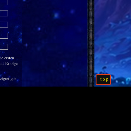
ie ersten
att-Erfolge
top
zigartigen
euen sich
s in WoW