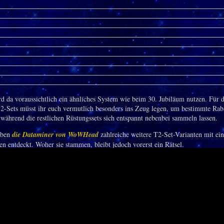
rd da voraussichtlich ein ähnliches System wie beim 30. Jubiläum nutzen. Für d
-2-Sets müsst ihr euch vermutlich besonders ins Zeug legen, um bestimmte Rab
, während die restlichen Rüstungssets sich entspannt nebenbei sammeln lassen.
aben
die Dataminer von WoWHead
zahlreiche weitere T2-Set-Varianten mit ein
n entdeckt. Woher sie stammen, bleibt jedoch vorerst ein Rätsel.
uch auf das neue Diablo-Crossover-Event in World of Warcraft? Viele Spieler fr
en Farbvarianten der T2-Sets, weil diese derzeit zu den beliebtesten Transmog
fed