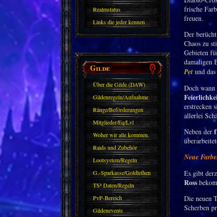
frische Far
Realmstatus
freuen.
Links die jeder kennen
Der berücht
sollte?! Oder nicht?
Chaos zu st
Gebieten fü
damaligen B
Gilde
Pet
und das
Über die Gilde (DAW)
Doch wann 
Feierlichke
Gildenregeln/Aufnahme
erstrecken 
Ränge/Beförderungen
allerlei Sch
Mitglieder/Eq/Lvl
f
Neben der
Woher wir alle kommen.
überarbeite
Raids und Zubehör
Neue Farben
Lootsystem/Regeln
G.-Sparkasse/Goldleihen
Es gibt der
Ross
bekomm
TS³ Daten/Regeln
PvP-Bereich
Die neuen T
Scherben pro
Gildenevents