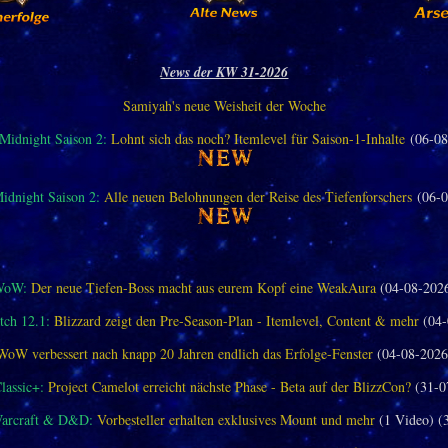
News der KW 31-2026
Samiyah's neue Weisheit der Woche
idnight Saison 2:
Lohnt sich das noch? Itemlevel für Saison-1-Inhalte
(06-08
dnight Saison 2:
Alle neuen Belohnungen der Reise des Tiefenforschers
(06-0
WoW:
Der neue Tiefen-Boss macht aus eurem Kopf eine WeakAura
(04-08-202
ch 12.1:
Blizzard zeigt den Pre-Season-Plan - Itemlevel, Content & mehr
(04-
WoW verbessert nach knapp 20 Jahren endlich das Erfolge-Fenster
(04-08-2026
assic+:
Project Camelot erreicht nächste Phase - Beta auf der BlizzCon?
(31-0
Warcraft & D&D:
Vorbesteller erhalten exklusives Mount und mehr
(1 Video) (