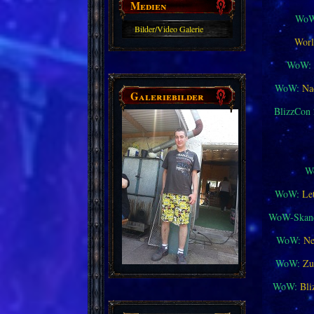
Medien
WoW
Bilder/Video Galerie
Worl
WoW:
WoW:
Na
Galeriebilder
BlizzCon
W
WoW:
Le
WoW-Skand
WoW:
Ne
WoW:
Zu
WoW:
Bli