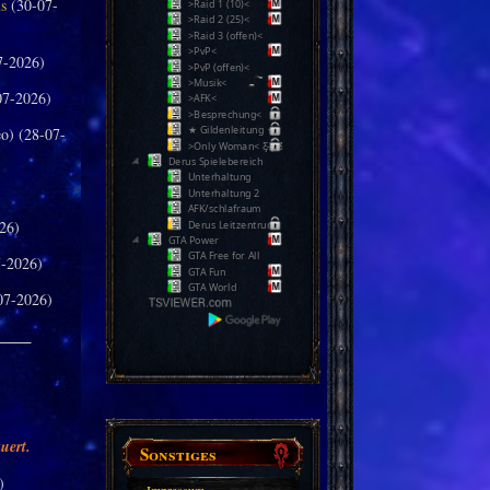
us
(30-07-
>Raid 1 (10)<
>Raid 2 (25)<
>Raid 3 (offen)<
>PvP<
7-2026)
>PvP (offen)<
>Musik<
07-2026)
>AFK<
>Besprechung<
★ Gildenleitung ★
o) (28-07-
>Only Woman< Ƹ̵̡Ӝ̵̨̄Ʒ
Derus Spielebereich
Unterhaltung
Unterhaltung 2
AFK/schlafraum
26)
Derus Leitzentrum
GTA Power
GTA Free for All
-2026)
GTA Fun
GTA World
07-2026)
_____
uert.
Sonstiges
)