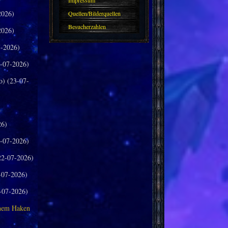
Impressum
2026)
Quellen/Bilderquellen
Besucherzahlen
2026)
-2026)
-07-2026)
o) (23-07-
26)
-07-2026)
2-07-2026)
-07-2026)
-07-2026)
inem Haken