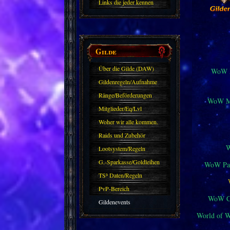
Links die jeder kennen
sollte?! Oder nicht?
Gilde
Über die Gilde (DAW)
WoW M
Gildenregeln/Aufnahme
Ränge/Beförderungen
WoW Mi
Mitglieder/Eq/Lvl
Woher wir alle kommen.
Raids und Zubehör
Lootsystem/Regeln
G.-Sparkasse/Goldleihen
WoW Pat
TS³ Daten/Regeln
PvP-Bereich
WoW Cl
Gildenevents
World of 