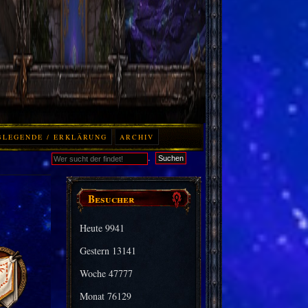
BLEGENDE / ERKLÄRUNG
ARCHIV
.
Suchen
Besucher
Heute
9941
Gestern
13141
Woche
47777
Monat
76129