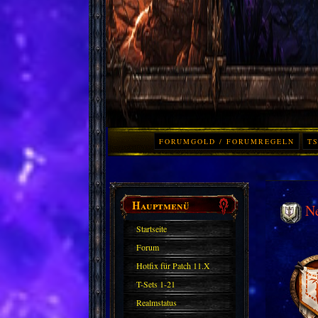
FORUMGOLD / FORUMREGELN
TS
Hauptmenü
N
Startseite
Forum
Hotfix für Patch 11.X
T-Sets 1-21
Realmstatus