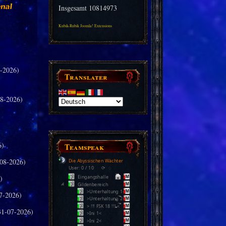
Insgesamt
10814973
Kubik-Rubik Joomla! Extensions
-2026)
Translater
8-2026)
6)
Teamspeak
08-2026)
Die Abyssischen Wächter
User: 0 / 10
⟳
◌
)
Eingangshalle
Gildenbereich
>Unterhaltung 1<
7-2026)
>Unterhaltung 2<
> !!! FSK 18 !!! <
31-07-2026)
>Ini 1<
>Ini 2<