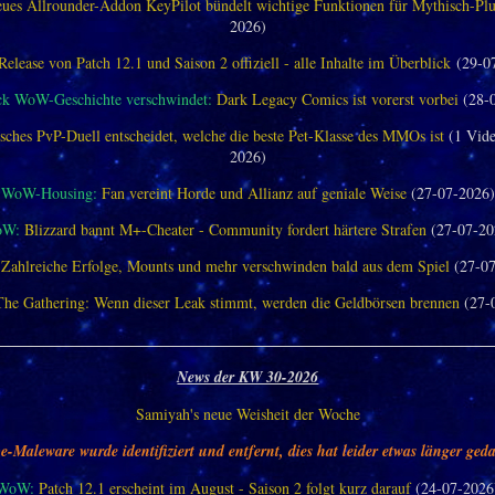
ues Allrounder-Addon KeyPilot bündelt wichtige Funktionen für Mythisch-Pl
2026)
Release von Patch 12.1 und Saison 2 offiziell - alle Inhalte im Überblick
(29-0
ck WoW-Geschichte verschwindet:
Dark Legacy Comics ist vorerst vorbei
(28-
sches PvP-Duell entscheidet, welche die beste Pet-Klasse des MMOs ist
(1 Vide
2026)
WoW-Housing:
Fan vereint Horde und Allianz auf geniale Weise
(27-07-2026)
oW:
Blizzard bannt M+-Cheater - Community fordert härtere Strafen
(27-07-20
Zahlreiche Erfolge, Mounts und mehr verschwinden bald aus dem Spiel
(27-07
The Gathering: Wenn dieser Leak stimmt, werden die Geldbörsen brennen
(27-
________________________________________________________________
News der KW 30-2026
Samiyah's neue Weisheit der Woche
e-Maleware wurde identifiziert und entfernt, dies hat leider etwas länger geda
WoW:
Patch 12.1 erscheint im August - Saison 2 folgt kurz darauf
(24-07-2026