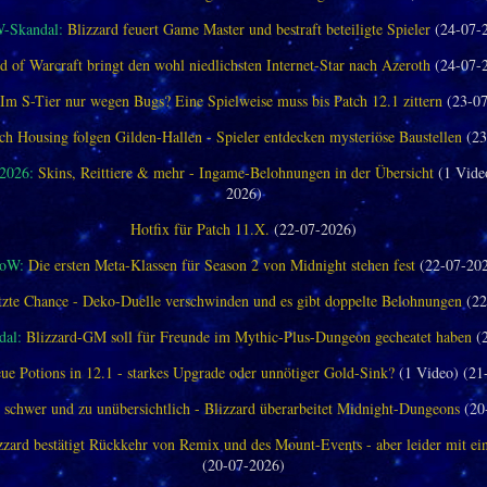
-Skandal:
Blizzard feuert Game Master und bestraft beteiligte Spieler
(24-07-
d of Warcraft bringt den wohl niedlichsten Internet-Star nach Azeroth
(24-07-
Im S-Tier nur wegen Bugs? Eine Spielweise muss bis Patch 12.1 zittern
(23-07
ch Housing folgen Gilden-Hallen - Spieler entdecken mysteriöse Baustellen
(23
 2026:
Skins, Reittiere & mehr - Ingame-Belohnungen in der Übersicht
(1 Vide
2026)
Hotfix für Patch 11.X.
(22-07-2026)
oW:
Die ersten Meta-Klassen für Season 2 von Midnight stehen fest
(22-07-20
tzte Chance - Deko-Duelle verschwinden und es gibt doppelte Belohnungen
(22
al:
Blizzard-GM soll für Freunde im Mythic-Plus-Dungeon gecheatet haben
(2
ue Potions in 12.1 - starkes Upgrade oder unnötiger Gold-Sink?
(1 Video) (21
 schwer und zu unübersichtlich - Blizzard überarbeitet Midnight-Dungeons
(20
zzard bestätigt Rückkehr von Remix und des Mount-Events - aber leider mit e
(20-07-2026)