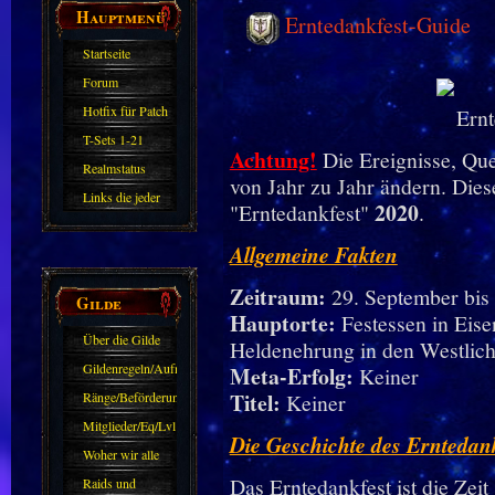
Hauptmenü
Erntedankfest-Guide
Startseite
Forum
Hotfix für Patch
11.X
T-Sets 1-21
Achtung!
Die Ereignisse, Que
Realmstatus
von Jahr zu Jahr ändern. Dies
Links die jeder
2020
"Erntedankfest"
.
kennen sollte?!
Allgemeine Fakten
Oder nicht?
Zeitraum:
29. September bis
Gilde
Hauptorte:
Festessen in Eis
Über die Gilde
Heldenehrung in den Westlich
(DAW)
Gildenregeln/Aufnahme
Meta-Erfolg:
Keiner
Titel:
Ränge/Beförderungen
Keiner
Mitglieder/Eq/Lvl
Die Geschichte des Erntedan
Woher wir alle
Das Erntedankfest ist die Zeit
kommen.
Raids und