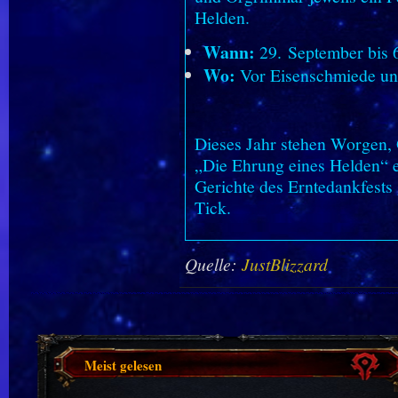
Helden.
Wann:
29. September bis 
Wo:
Vor Eisenschmiede u
Dieses Jahr stehen Worgen, 
„Die Ehrung eines Helden“ e
Gerichte des Erntedankfest
Tick.
Quelle:
JustBlizzard
Meist gelesen