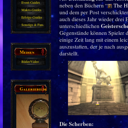
Event-Guides
neben den Büchern “
The H
Makro-Guides
und dem per Post verschickte
Erfolge-Guides
auch dieses Jahr wieder
drei E
Geistersch
unterschiedlichen
Sonstige & Fun-
Gegenstände können Spieler 
Guides
einige Zeit lang mit einem lei
auszustatten, der je nach aus
Medien
darstellt.
Bilder/Video
Galerie
Galeriebilder
Die Scherben: