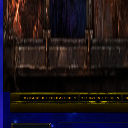
FORUMGOLD / FORUMREGELN
TS³ DATEN / REGELN
G