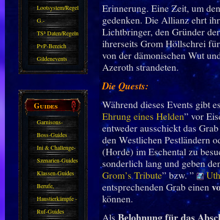
Erinnerung. Eine Zeit, um de
Zubehör
Lootsystem/Regeln
gedenken. Die Allianz ehrt ih
G.-
Lichtbringer, den Gründer der
Sparkasse/Goldleihen
TS³ Daten/Regeln
ihrerseits Grom Höllschrei fü
PvP-Bereich
von der dämonischen Wut und 
Gildenevents
Azeroth strandeten.
Die Quests:
Während dieses Events gibt es
Guides
Ehrung eines Helden
” vor Ei
Garnisons-
entweder ausschickt das Gra
Guides
Boss-Guides
den Westlichen Pestländern 
Ini & Challenge-
(Horde) im Eschental zu besu
Guides
Szenarien-Guides
sonderlich lang und geben de
Grom’s Tribute
” bzw. ”
Uth
Klassen-Guides
vo
entsprechenden Grab einen
Berufe,
können.
Farmkarten und
Haustierkämpfe -
Haustiere
Guide
Ruf-Guides
Belohnung für das Absc
Als