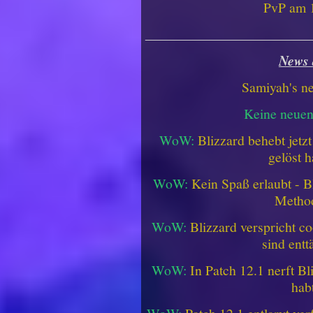
PvP am 1
________________________
News 
Samiyah's n
Keine neue
WoW:
Blizzard behebt jetz
gelöst h
WoW:
Kein Spaß erlaubt - Bl
Metho
WoW:
Blizzard verspricht co
sind entt
WoW:
In Patch 12.1 nerft B
hab