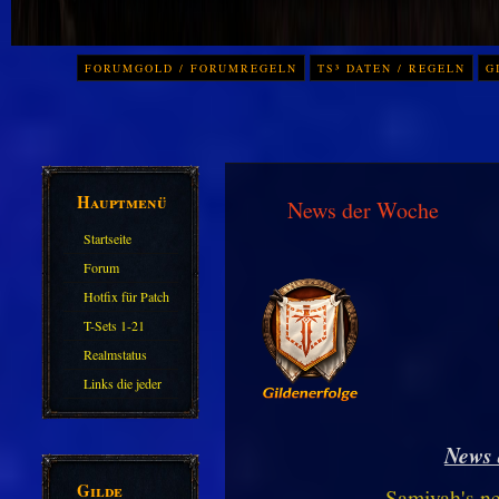
FORUMGOLD / FORUMREGELN
TS³ DATEN / REGELN
G
Hauptmenü
News der Woche
Startseite
Forum
Hotfix für Patch
11.X
T-Sets 1-21
Realmstatus
Links die jeder
kennen sollte?!
Oder nicht?
News 
Gilde
Samiyah's n