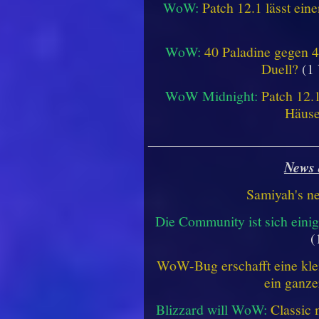
WoW:
Patch 12.1 lässt ein
WoW:
40 Paladine gegen 4
Duell?
(1 
WoW Midnight:
Patch 12.
Häus
________________________
News 
Samiyah's n
Die Community ist sich einig
(
WoW-Bug erschafft eine klei
ein ganze
Blizzard will WoW:
Classic 