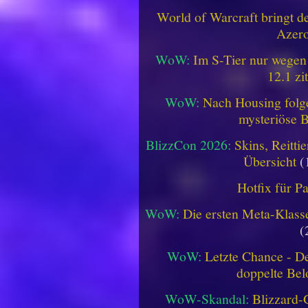
World of Warcraft bringt de
Azero
WoW:
Im S-Tier nur wegen
12.1 zi
WoW:
Nach Housing folge
mysteriöse B
BlizzCon 2026:
Skins, Reitt
Übersicht
(
Hotfix für P
WoW:
Die ersten Meta-Klasse
(
WoW:
Letzte Chance - D
doppelte Be
WoW-Skandal:
Blizzard-