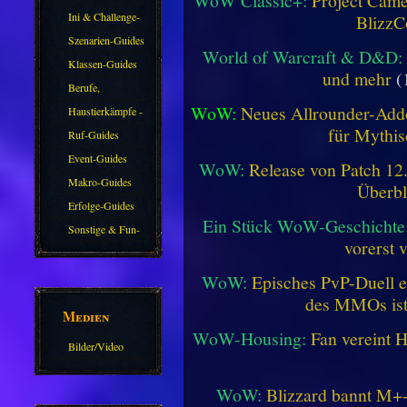
WoW Classic+:
Project Camel
Ini & Challenge-
BlizzC
Guides
Szenarien-Guides
World of Warcraft & D&D:
Klassen-Guides
und mehr
(
Berufe,
WoW:
Neues Allrounder-Addo
Farmkarten und
Haustierkämpfe -
für Mythis
Haustiere
Guide
Ruf-Guides
Event-Guides
WoW:
Release von Patch 12.1
Makro-Guides
Überbl
Erfolge-Guides
Ein Stück WoW-Geschichte 
Sonstige & Fun-
vorerst 
Guides
WoW:
Episches PvP-Duell e
des MMOs is
Medien
WoW-Housing:
Fan vereint 
Bilder/Video
Galerie
WoW:
Blizzard bannt M+-