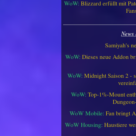
WoW:
Blizzard erfüllt mit P
Fan
________________________
News 
Samiyah's n
WoW:
Dieses neue Addon bri
WoW:
Midnight Saison 2 -
vereinf
WoW:
Top-1%-Mount enthüll
Dungeon
WoW Mobile:
Fan bringt 
WoW Housing:
Haustiere we