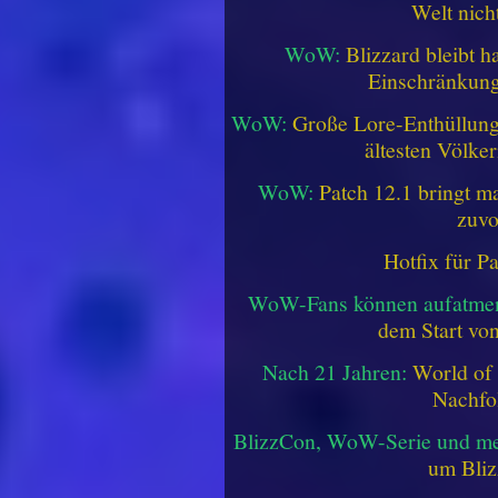
Welt nich
WoW:
Blizzard bleibt h
Einschränkung
WoW:
Große Lore-Enthüllung 
ältesten Völke
WoW:
Patch 12.1 bringt ma
zuvo
Hotfix für P
WoW-Fans können aufatme
dem Start vo
Nach 21 Jahren:
World of 
Nachfo
BlizzCon, WoW-Serie und me
um Bliz