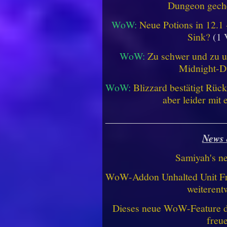
Dungeon geche
WoW:
Neue Potions in 12.1
Sink?
(1 
WoW:
Zu schwer und zu un
Midnight-
WoW:
Blizzard bestätigt Rü
aber leider mit
________________________
News 
Samiyah's n
WoW-Addon Unhalted Unit Fr
weiterent
Dieses neue WoW-Feature dü
freu