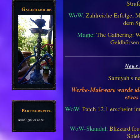
Straf
Galeriebilder
WoW:
Zahlreiche Erfolge, 
dem Sp
Magic:
The Gathering: W
Geldbörsen
________________________
News 
Samiyah's n
Werbe-Maleware wurde ident
etwas
WoW:
Patch 12.1 erscheint im
Partnerseiten
Derzeit gibt es keine.
WoW-Skandal:
Blizzard feu
Spiel