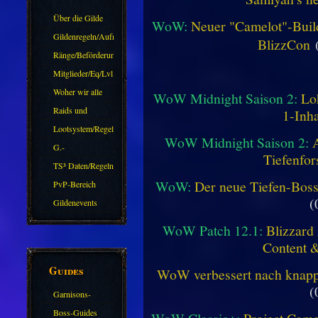
Über die Gilde
WoW:
Neuer "Camelot"-Build
(DAW)
Gildenregeln/Aufnahme
BlizzCon
(
Ränge/Beförderungen
Mitglieder/Eq/Lvl
Woher wir alle
WoW Midnight Saison 2:
Lo
kommen.
Raids und
1-Inha
Zubehör
Lootsystem/Regeln
WoW Midnight Saison 2:
G.-
Tiefenfor
Sparkasse/Goldleihen
TS³ Daten/Regeln
WoW:
Der neue Tiefen-Bos
PvP-Bereich
(
Gildenevents
WoW Patch 12.1:
Blizzard 
Content 
Guides
WoW verbessert nach knapp 
(
Garnisons-
Guides
Boss-Guides