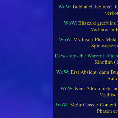
WoW:
Bald auch bei uns? 
verbo
WoW:
Blizzard greift in
Verlierer in 
WoW:
Mythisch-Plus-Meta in
Spielweisen
Dieses epische Warcraft-Vide
Kinofilm
(1
WoW:
Erst Absicht, dann Bug
Butt
WoW:
Kein Addon mehr nöt
Mythisch
WoW:
Mehr Classic-Content 
Phasen er