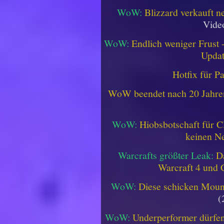
WoW:
Blizzard verkauft 
Vide
WoW:
Endlich weniger Frust -
Updat
Hotfix für P
WoW beendet nach 20 Jahren 
WoW:
Hiobsbotschaft für C
keinen Ne
Warcrafts größter Leak:
D
Warcraft 4 und 
WoW:
Diese schicken Mount
(
WoW:
Underperformer dürfen