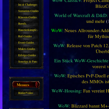
WoW Classic+:
Project Camel
Ini & Challenge-
BlizzC
Guides
Szenarien-Guides
World of Warcraft & D&D:
Klassen-Guides
und mehr
(
Berufe,
WoW:
Neues Allrounder-Addo
Farmkarten und
Haustierkämpfe -
für Mythis
Haustiere
Guide
Ruf-Guides
Event-Guides
WoW:
Release von Patch 12.1
Makro-Guides
Überbl
Erfolge-Guides
Ein Stück WoW-Geschichte 
Sonstige & Fun-
vorerst 
Guides
WoW:
Episches PvP-Duell e
des MMOs is
Medien
WoW-Housing:
Fan vereint 
Bilder/Video
Galerie
WoW:
Blizzard bannt M+-