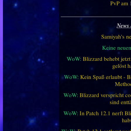
PvP am 1
________________________
News 
Samiyah's n
Keine neue
WoW:
Blizzard behebt jetz
gelöst h
WoW:
Kein Spaß erlaubt - Bl
Metho
WoW:
Blizzard verspricht co
sind entt
WoW:
In Patch 12.1 nerft B
hab