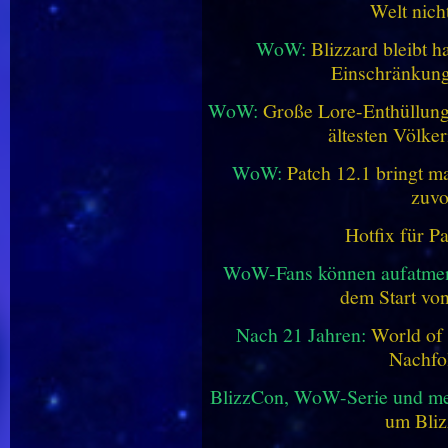
Welt nich
WoW:
Blizzard bleibt h
Einschränkung
WoW:
Große Lore-Enthüllung 
ältesten Völke
WoW:
Patch 12.1 bringt ma
zuvo
Hotfix für P
WoW-Fans können aufatme
dem Start vo
Nach 21 Jahren:
World of 
Nachfo
BlizzCon, WoW-Serie und me
um Bliz