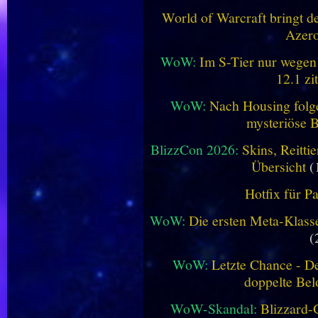
World of Warcraft bringt de
Azero
WoW:
Im S-Tier nur wegen
12.1 zi
WoW:
Nach Housing folge
mysteriöse B
BlizzCon 2026:
Skins, Reitt
Übersicht
(
Hotfix für P
WoW:
Die ersten Meta-Klasse
(
WoW:
Letzte Chance - D
doppelte Be
WoW-Skandal:
Blizzard-