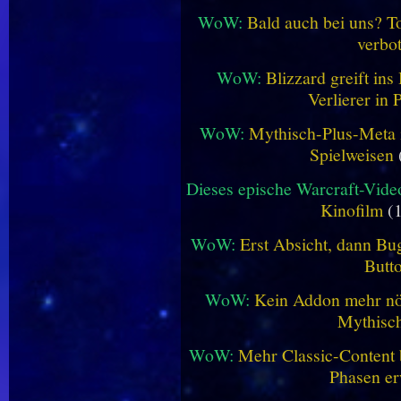
WoW:
Bald auch bei uns? 
verbo
WoW:
Blizzard greift in
Verlierer in 
WoW:
Mythisch-Plus-Meta in
Spielweisen
Dieses epische Warcraft-Vide
Kinofilm
(1
WoW:
Erst Absicht, dann Bug
Butt
WoW:
Kein Addon mehr nöt
Mythisch
WoW:
Mehr Classic-Content 
Phasen er