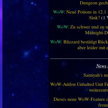
Dungeon geche
WoW:
Neue Potions in 12.1
Sink?
(1 
WoW:
Zu schwer und zu un
Midnight-
WoW:
Blizzard bestätigt Rü
aber leider mit
________________________
News 
Samiyah's n
WoW-Addon Unhalted Unit Fr
weiterent
Dieses neue WoW-Feature dü
freu