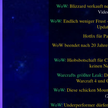
WoW:
Blizzard verkauft 
Vide
WoW:
Endlich weniger Frust -
Updat
Hotfix für P
WoW beendet nach 20 Jahren 
WoW:
Hiobsbotschaft für C
keinen Ne
Warcrafts größter Leak:
D
Warcraft 4 und 
WoW:
Diese schicken Mount
(
WoW:
Underperformer dürfen