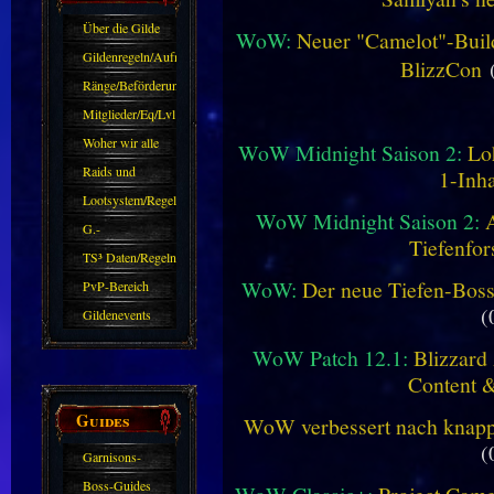
Über die Gilde
WoW:
Neuer "Camelot"-Build
(DAW)
Gildenregeln/Aufnahme
BlizzCon
(
Ränge/Beförderungen
Mitglieder/Eq/Lvl
Woher wir alle
WoW Midnight Saison 2:
Lo
kommen.
Raids und
1-Inha
Zubehör
Lootsystem/Regeln
WoW Midnight Saison 2:
G.-
Tiefenfor
Sparkasse/Goldleihen
TS³ Daten/Regeln
WoW:
Der neue Tiefen-Bos
PvP-Bereich
(
Gildenevents
WoW Patch 12.1:
Blizzard 
Content 
Guides
WoW verbessert nach knapp 
(
Garnisons-
Guides
Boss-Guides