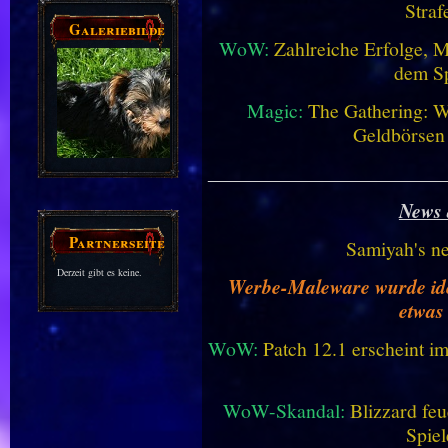
Straf
Galeriebilder
WoW:
Zahlreiche Erfolge, 
dem Sp
Magic:
The Gathering: W
Geldbörsen
________________________
News 
Partnerseiten
Samiyah's n
Derzeit gibt es keine.
Werbe-Maleware wurde ident
etwas
WoW:
Patch 12.1 erscheint im
WoW-Skandal:
Blizzard feu
Spiel