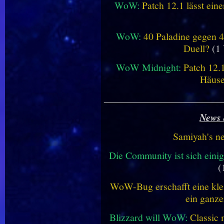
WoW:
Patch 12.1 lässt ein
WoW:
40 Paladine gegen 4
Duell?
(1 
WoW Midnight:
Patch 12.
Häus
________________________
News 
Samiyah's n
Die Community ist sich einig
(
WoW-Bug erschafft eine klei
ein ganze
Blizzard will WoW:
Classic 