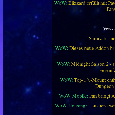
WoW:
Blizzard erfüllt mit P
Fan
________________________
News 
Samiyah's n
WoW:
Dieses neue Addon bri
WoW:
Midnight Saison 2 -
vereinf
WoW:
Top-1%-Mount enthüll
Dungeon
WoW Mobile:
Fan bringt 
WoW Housing:
Haustiere we