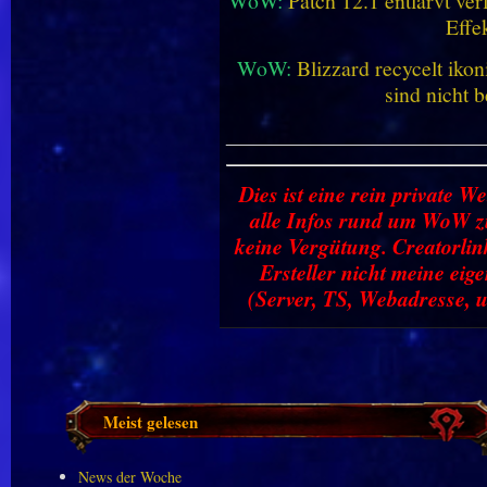
WoW:
Patch 12.1 entlarvt ve
Effe
WoW:
Blizzard recycelt iko
sind nicht b
________________________
Dies ist eine rein private We
alle Infos rund um WoW zu
keine Vergütung. Creatorlin
Ersteller nicht meine ei
(Server, TS, Webadresse, u
Meist gelesen
News der Woche