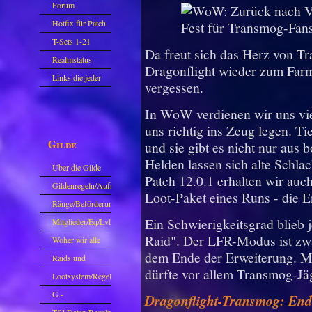
Forum
Hotfix für Patch
11.X
T-Sets 1-21
Da freut sich das Herz von T
Realmstatus
Dragonflight wieder zum Farme
Links die jeder
vergessen.
kennen sollte?!
In WoW verdienen wir uns vie
Oder nicht?
uns richtig ins Zeug legen. Ti
Gilde
und sie gibt es nicht nur aus
Helden lassen sich alte Schlac
Über die Gilde
Patch 12.0.1 erhalten wir auc
(DAW)
Gildenregeln/Aufnahme
Loot-Paket eines Runs - die Er
Ränge/Beförderungen
Ein Schwierigkeitsgrad blieb 
Mitglieder/Eq/Lvl
Raid". Der LFR-Modus ist zwa
Woher wir alle
dem Ende der Erweiterung. Mit
kommen.
Raids und
dürfte vor allem Transmog-Jä
Zubehör
Lootsystem/Regeln
G.-
Dragonflight-Transmog: End
Sparkasse/Goldleihen