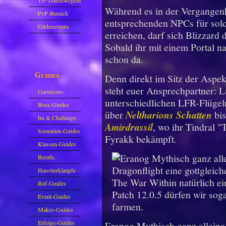
TS³ Daten/Regeln
Während es in der Vergangenhe
PvP-Bereich
entsprechenden NPCs für sol
Gildenevents
erreichen, darf sich Blizzard 
Sobald ihr mit einem Portal n
schon da.
Guides
Denn direkt im Sitz der Aspe
steht euer Ansprechpartner: L
Garnisons-
unterschiedlichen LFR-Flüge
Guides
Boss-Guides
über
Neltharions Schatten
bi
Ini & Challenge-
Amirdrassil
, wo ihr Tindral 
Guides
Szenarien-Guides
Fyrakk bekämpft.
Klassen-Guides
Berufe,
Farmkarten und
Haustierkämpfe -
Haustiere
Guide
Ruf-Guides
Event-Guides
Makro-Guides
Erfolge-Guides
Eranog Mythisch ganz alleine