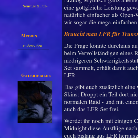
eine gottgleiche Leistung ge
Sonstige & Fun-
natürlich einfacher als Open-
Guides
wir sogar die mega-einfache
Braucht man LFR für Trans
Medien
Die Frage könnte durchaus au
Bilder/Video
beim Vervollständigen eines R
Galerie
niedrigeren Schwierigkeitsstu
Set sammelt, erhält damit au
LFR.
Galeriebilder
Das gibt euch zusätzlich ein
Skins: Droppt ein Teil dort nic
normalen Raid - und mit einem
auch das LFR-Set frei.
Werdet ihr noch mit einigen 
Midnight diese Ausflüge nach
euch bislang aus LFR herausg