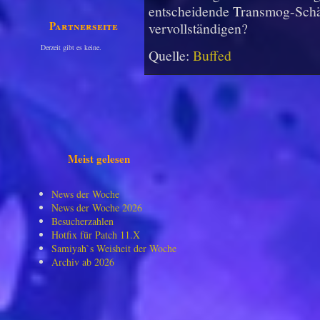
entscheidende Transmog-Schät
Partnerseiten
vervollständigen?
Derzeit gibt es keine.
Quelle:
Buffed
Meist gelesen
News der Woche
News der Woche 2026
Besucherzahlen
Hotfix für Patch 11.X
Samiyah`s Weisheit der Woche
Archiv ab 2026