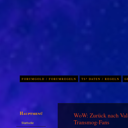
FORUMGOLD / FORUMREGELN
TS³ DATEN / REGELN
G
Hauptmenü
WoW: Zurück nach Valdr
Transmog-Fans
Startseite