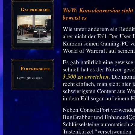
Galeriebilder
WoW: Konsolenversion steht n
beweist es
Wie unter anderem ein Reddit-
aber nicht der Fall. Der User
Kurzem seinen Gaming-PC ver
World of Warcraft auf seine
Es gab natürlich eine gewiss
Partnerseiten
schnell hat es der Nutzer gesc
3.500 zu erreichen.
Die momen
Derzeit gibt es keine.
recht einfach, man sieht hier
schwierigsten Content aus Wor
in dem Fall sogar auf einem H
Neben ConsolePort verwendet
BugGrabber und EnhancedQoL
Schlüsselsteine automatisch 
Tastenkürzel "verschwenden"