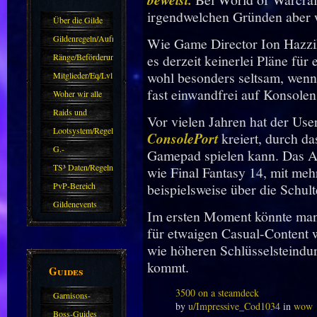
irgendwelchen Gründen aber w
Über die Gilde
(DAW)
Gildenregeln/Aufnahme
Wie Game Director Ion Hazziko
Ränge/Beförderungen
es derzeit keinerlei Pläne fü
wohl besonders seltsam, wen
Mitglieder/Eq/Lvl
fast einwandfrei auf Konsolen
Woher wir alle
kommen.
Raids und
Vor vielen Jahren hat der U
Zubehör
Lootsystem/Regeln
ConsolePort
kreiert, durch 
G.-
Gamepad spielen kann. Das Ad
Sparkasse/Goldleihen
TS³ Daten/Regeln
wie Final Fantasy 14, mit meh
PvP-Bereich
beispielsweise über die Schult
Gildenevents
Im ersten Moment könnte man 
für etwaigen Casual-Content w
wie höheren Schlüsselsteindun
kommt.
Guides
3500 on a steamdeck
Garnisons-
by
u/Impressive_Cod1034
in
wow
Guides
Boss-Guides