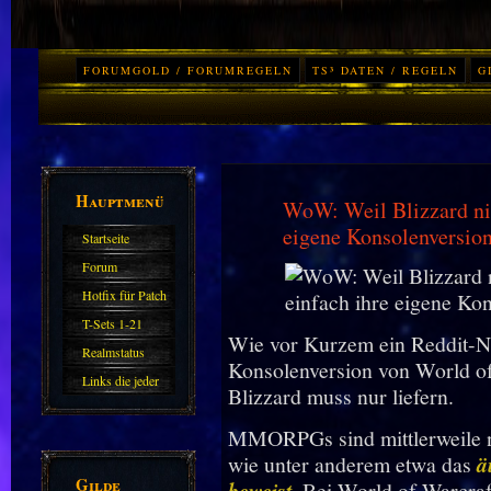
FORUMGOLD / FORUMREGELN
TS³ DATEN / REGELN
G
Hauptmenü
WoW: Weil Blizzard nic
eigene Konsolenversio
Startseite
Forum
Hotfix für Patch
11.X
T-Sets 1-21
Wie vor Kurzem ein Reddit-Nut
Realmstatus
Konsolenversion von World of
Links die jeder
Blizzard muss nur liefern.
kennen sollte?!
MMORPGs sind mittlerweile n
Oder nicht?
wie unter anderem etwa das
ä
Gilde
beweist.
Bei World of Warcraft