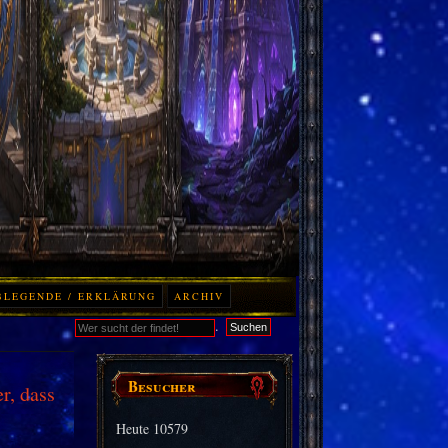
BLEGENDE / ERKLÄRUNG
ARCHIV
.
Suchen
Besucher
r, dass
Heute
10579