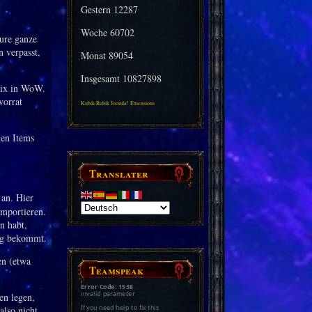
Gestern
12287
Woche
60702
ure ganze
 verpasst,
Monat
89054
Insgesamt
10827898
mix in WoW.
vorrat
Kubik-Rubik Joomla! Extensions
hen Items
Translater
 an. Hier
importieren.
n habt,
eg bekommt.
en (etwa
Teamspeak
Error Code: 1538
invalid parameter
en legen,
If you need help to fix this
also nicht