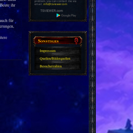
problem, you can contact me via
email:
info@tsviewer.com
Beute ihr
auch für
terungen,
tere
Sonstiges
Impressum
Quellen/Bilderquellen
Besucherzahlen