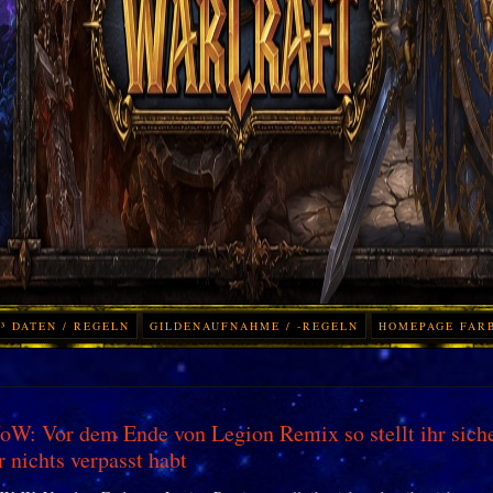
³ DATEN / REGELN
GILDENAUFNAHME / -REGELN
HOMEPAGE FAR
W: Vor dem Ende von Legion Remix so stellt ihr siche
r nichts verpasst habt