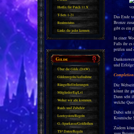
Hotfix für Patch 11.X
T-Sets 1-21
Das Ende vo
Bronze zusa
Realmstatus
gibt es ein 
Links die jeder kennen
In einer Wo
sollte?! Oder nicht?
Falls ihr es
prüfen und 
Gilde
Dankenswert
und Erfolge
Über die Gilde (DAW)
Completioni
Gildenregeln/Aufnahme
Ränge/Beförderungen
Die Websei
könnt ihr g
Mitglieder/Eq/Lvl
Dann seht i
Woher wir alle kommen.
welche Ques
Raids und Zubehör
Dabei seht 
Lootsystem/Regeln
Kosmische Se
G.-Sparkasse/Goldleihen
Zudem könnt
TS³ Daten/Regeln
zum Beispie