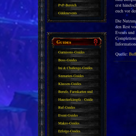
erst händis
PvP-Bereich
euch vor d
Gildenevents
Die Nutzung
den Rest vo
Events und 
Completioni
Guides
Information
Garnisons-Guides
Quelle:
Buf
Boss-Guides
Ini & Challenge-Guides
Szenarien-Guides
Klassen-Guides
Berufe, Farmkarten und
Haustiere
Haustierkämpfe - Guide
Ruf-Guides
Event-Guides
Makro-Guides
Erfolge-Guides