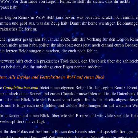
n Legion Remix in WoW steht kurz bevor, was bedeutet: Kratzt noch einmal e
mmen und gebt aus, was das Zeug hält. Damit ihr keine wichtigen Belohnungen
praktisches Helferlein.
che, genauer gesagt am 19. Januar 2026, fällt der Vorhang für den Legion Re
 noch nicht getan habt, solltet ihr also spätestens jetzt noch einmal euren Bronze
die letzten Belohnungen einsacken, die euch noch fehlen.
erweise hilft euch ein praktisches Tool dabei, den Überblick über die zahlreic
 zu behalten, die ihr unbedingt euer Eigen nennen möchtet.
sm: Alle Erfolge und Fortschritte in WoW auf einen Blick
te
Completionism.com
bietet einen eigenen Reiter für das Legion-Remix-Event
anz einfach einen Server und euren Charakter auswählen und in die Datenbank 
hr auf einen Blick, wie viel Prozent vom Legion Remix ihr bereits abgeschlosse
ts und Erfolge euch noch fehlen und welche Belohnungen ihr auf welchem W
ihr außerdem auf einen Blick, über wie viel Bronze und wie viele spezielle Tok
elensplitter) ihr verfügt.
 ihr den Fokus auf bestimmte Phasen des Events oder auf spezielle Itemgrupp
l auf Transmog, Haus- und Reittiere oder Housing-Dekoration. Ihr müsst euch 