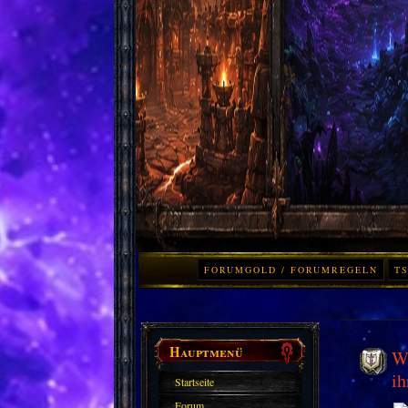
FORUMGOLD / FORUMREGELN
TS
Hauptmenü
Wo
ih
Startseite
Forum