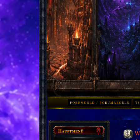
FORUMGOLD / FORUMREGELN
TS
Hauptmenü
Wo