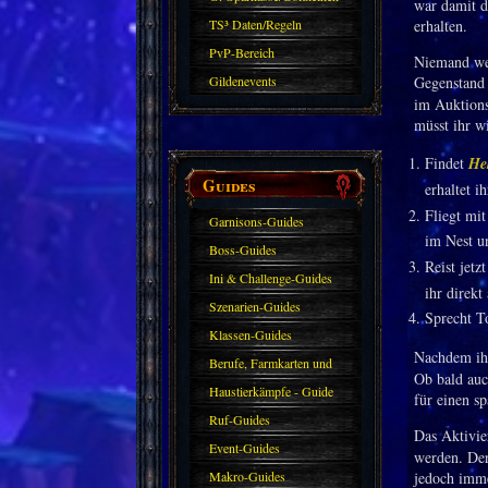
war damit d
TS³ Daten/Regeln
erhalten.
PvP-Bereich
Niemand wei
Gildenevents
Gegenstan
im Auktions
müsst ihr w
Findet
He
Guides
erhaltet i
Fliegt mi
Garnisons-Guides
im Nest un
Boss-Guides
Reist jetz
Ini & Challenge-Guides
ihr direkt
Szenarien-Guides
Sprecht T
Klassen-Guides
Nachdem i
Berufe, Farmkarten und
Ob bald auc
Haustiere
Haustierkämpfe - Guide
für einen s
Ruf-Guides
Das Aktivie
Event-Guides
werden. Der
Makro-Guides
jedoch imme