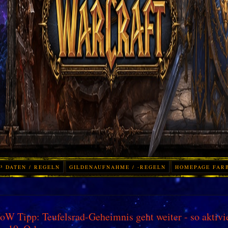
³ DATEN / REGELN
GILDENAUFNAHME / -REGELN
HOMEPAGE FAR
W Tipp: Teufelsrad-Geheimnis geht weiter - so aktivie