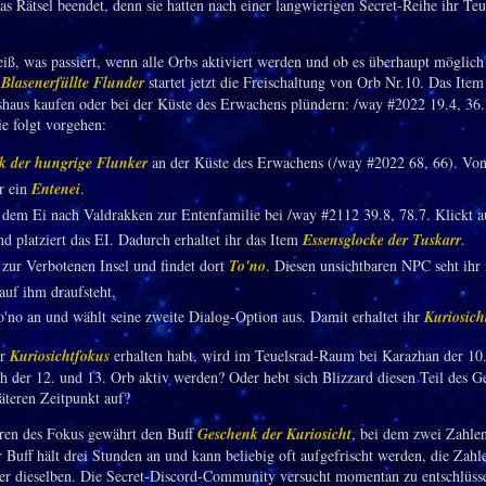
as Rätsel beendet, denn sie hatten nach einer langwierigen Secret-Reihe ihr Teu
ß, was passiert, wenn alle Orbs aktiviert werden und ob es überhaupt möglich 
d
Blasenerfüllte Flunder
startet jetzt die Freischaltung von Orb Nr.10. Das Item
haus kaufen oder bei der Küste des Erwachens plündern: /way #2022 19.4, 36
ie folgt vorgehen:
k der hungrige Flunker
an der Küste des Erwachens (/way #2022 68, 66). Vo
hr ein
Entenei
.
t dem Ei nach Valdrakken zur Entenfamilie bei /way #2112 39.8, 78.7. Klickt a
d platziert das EI. Dadurch erhaltet ihr das Item
Essensglocke der Tuskarr
.
t zur Verbotenen Insel und findet dort
To'no
. Diesen unsichtbaren NPC seht ihr
 auf ihm draufsteht.
o'no an und wählt seine zweite Dialog-Option aus. Damit erhaltet ihr
Kuriosich
hr
Kuriosichtfokus
erhalten habt, wird im Teuelsrad-Raum bei Karazhan der 10.
h der 12. und 13. Orb aktiv werden? Oder hebt sich Blizzard diesen Teil des G
päteren Zeitpunkt auf?
ren des Fokus gewährt den Buff
Geschenk der Kuriosicht
, bei dem zwei Zahlen
 Buff hält drei Stunden an und kann beliebig oft aufgefrischt werden, die Zahl
r dieselben. Die Secret-Discord-Community versucht momentan zu entschlüsse