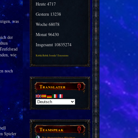
Heute
4717
Gestern
13238
zeigen, was
Woche
68078
Monat
96430
ich der
ößten
Insgesamt
10835274
Teufelsrad
nden, wie
Kubik-Rubik Joomla! Extensions
en noch
Translater
hell
Teamspeak
en Spieler
Die Abyssischen Wächter