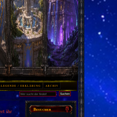
BLEGENDE / ERKLÄRUNG
ARCHIV
.
Suchen
Besucher
rt ihr