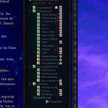
felsrad
User: 0 / 10
⟳
◌
Eingangshalle
Gildenbereich
ist. Der
>Unterhaltung 1<
 könnt ihr
>Unterhaltung 2<
> !!! FSK 18 !!! <
.3. Danach
>Ini 1<
>Ini 2<
>Raid 1 (10)<
n ihm
>Raid 2 (25)<
>Raid 3 (offen)<
>PvP<
>PvP (offen)<
uf die Feder
>Musik<
>AFK<
>Besprechung<
 nur, wenn
★ Gildenleitung ★
>Only Woman< Ƹ̵̡Ӝ̵̨̄Ʒ
Derus Spielebereich
tfokus
.
Unterhaltung
Unterhaltung 2
AFK/schlafraum
 Orb aktiv.
Derus Leitzentrum
eheimnisses
GTA Power
GTA Free for All
GTA Fun
GTA World
 angezeigt
en bleiben
ln, was es