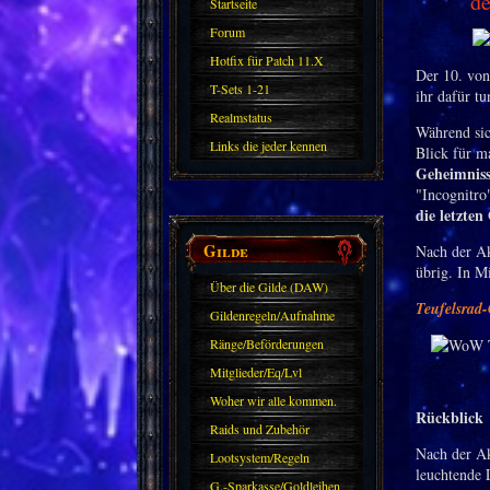
de
Startseite
Forum
Hotfix für Patch 11.X
Der 10. von
T-Sets 1-21
ihr dafür t
Realmstatus
Während sic
Links die jeder kennen
Blick für m
Geheimniss
sollte?! Oder nicht?
"Incognitro
die letzten
Gilde
Nach der Ak
übrig. In M
Über die Gilde (DAW)
Teufelsrad-
Gildenregeln/Aufnahme
Ränge/Beförderungen
Mitglieder/Eq/Lvl
Woher wir alle kommen.
Rückblick
Raids und Zubehör
Nach der Ak
Lootsystem/Regeln
leuchtende 
G.-Sparkasse/Goldleihen