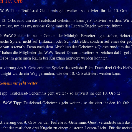
n 10. Orb
 12. Orbs rund um das Teufelsrad-Geheimnis kann jetzt aktiviert werden. Wir 
un müsst, um das mysteriöse Geheimnis der Leeren-Kugeln weiterzuführen.
h WoW-Spieler im neuen Content der Midnight-Erweiterung austoben, richtet s
anche Spieler nicht auf Instanzen oder Schlachtfelder, sondern auf eines der gr
e von Azeroth
. Denn nach dem Abschluss der Geheimnis-Quests rund um das 
" haben die Mitglieder des WoW-Secret-Discords weitere Anzeichen dafür gefu
 Orbs
im geheimen Raum bei Karazhan aktiviert werden könnten.
drei Orbs
tivierung des 9. Orbs erhalten Spieler das stylishe Bike. Doch
bleib
idnight wurde ein Weg gefunden, wie der 10. Orb aktiviert werden kann.
Geheimnis geht weiter
WoW Tipp: Teufelsrad-Geheimnis geht weiter - so aktiviert ihr den 10. Orb
tivierung des 9. Orbs bei der Teufelsrad-Geheimnis-Quest veränderte sich das 
Licht der restlichen drei Kugeln zu einem düsteren Leeren-Licht. Für die meist