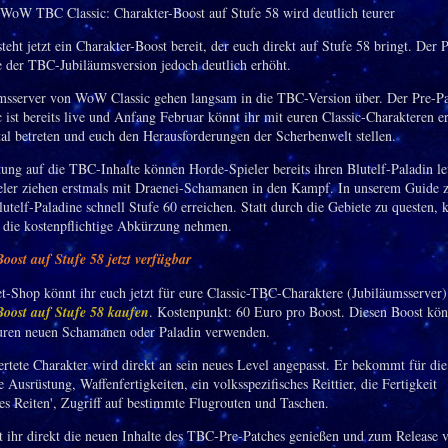
teht jetzt ein Charakter-Boost bereit, der euch direkt auf Stufe 58 bringt. Der P
 der TBC-Jubiläumsversion jedoch deutlich erhöht.
msserver von WoW Classic gehen langsam in die TBC-Version über. Der Pre-Pa
 ist bereits live und Anfang Februar könnt ihr mit euren Classic-Charakteren e
al betreten und euch den Herausforderungen der Scherbenwelt stellen.
tung auf die TBC-Inhalte können Horde-Spieler bereits ihren Blutelf-Paladin l
eler ziehen erstmals mit Draenei-Schamanen in den Kampf. In unserem Guide z
utelf-Paladine schnell Stufe 60 erreichen. Statt durch die Gebiete zu questen, 
 die kostenpflichtige Abkürzung nehmen.
oost auf Stufe 58 jetzt verfügbar
et-Shop könnt ihr euch jetzt für eure Classic-TBC-Charaktere (Jubiläumsserver)
oost auf Stufe 58 kaufen
. Kostenpunkt: 60 Euro pro Boost. Diesen Boost kön
euren neuen Schamanen oder Paladin verwenden.
rtete Charakter wird direkt an sein neues Level angepasst. Er bekommt für die
Ausrüstung, Waffenfertigkeiten, ein volksspezifisches Reittier, die Fertigkeit
es Reiten', Zugriff auf bestimmte Flugrouten und Taschen.
 ihr direkt die neuen Inhalte des TBC-Pre-Patches genießen und zum Release