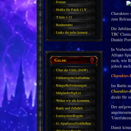
Forum
Hotfix für Patch 11.X
Charaktere s
T-Sets 1-21
zum Release
Realmstatus
Die Jubiläu
Links die jeder kennen
TBC Classic
Dunkle Port
sollte?! Oder nicht?
In Vorberei
Allianz-Spi
Gilde
euch, wie Bl
jedoch auch
Über die Gilde (DAW)
Charakter-B
Gildenregeln/Aufnahme
Ränge/Beförderungen
Im Battle.n
Charakter-B
Mitglieder/Eq/Lvl
direkt für 
Woher wir alle kommen.
Der aufgewe
Raids und Zubehör
angemessene 
Lootsystem/Regeln
'Unerfahren
G.-Sparkasse/Goldleihen
Damit könnt
TS³ Daten/Regeln