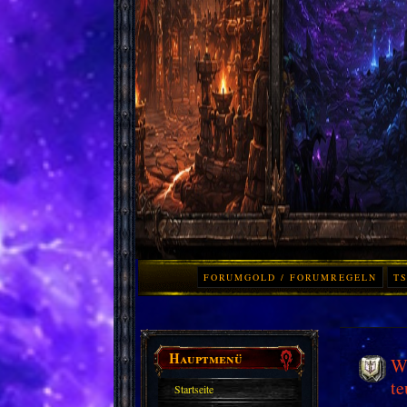
FORUMGOLD / FORUMREGELN
TS
Hauptmenü
Wo
te
Startseite