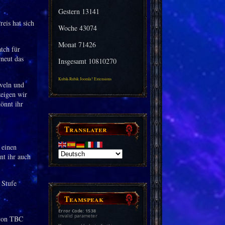
Gestern
13141
reis hat sich
Woche
43074
Monat
71426
tch für
rneut das
Insgesamt
10810270
Kubik-Rubik Joomla! Extensions
eveln und
eigen wir
könnt ihr
Translater
 einen
nt ihr auch
 Stufe
Teamspeak
Error Code: 1538
invalid parameter
 von TBC