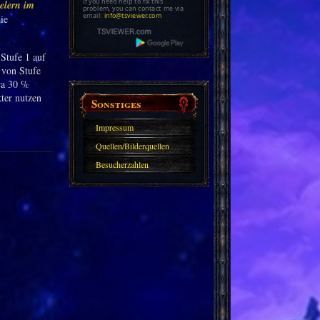
If you need help to fix this
elern im
problem, you can contact me via
email:
info@tsviewer.com
ie
Stufe 1 auf
 von Stufe
rca 30 %
kter nutzen
Sonstiges
Impressum
Quellen/Bilderquellen
Besucherzahlen