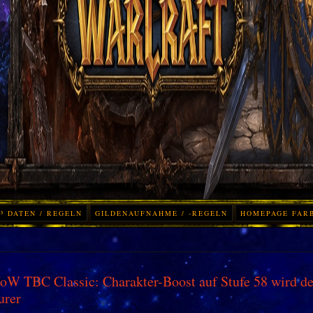
³ DATEN / REGELN
GILDENAUFNAHME / -REGELN
HOMEPAGE FAR
W TBC Classic: Charakter-Boost auf Stufe 58 wird de
urer