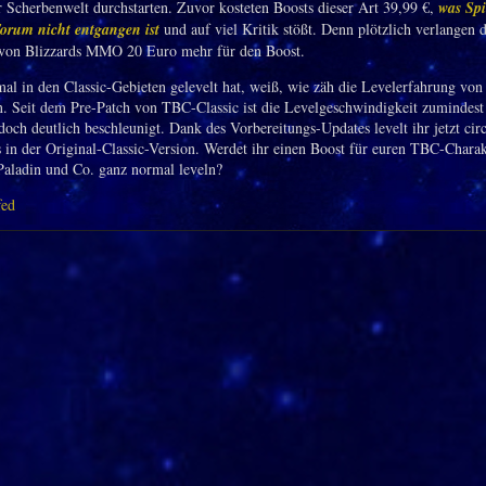
er Scherbenwelt durchstarten. Zuvor kosteten Boosts dieser Art 39,99 €,
was Spi
 Forum nicht entgangen ist
und auf viel Kritik stößt. Denn plötzlich verlangen d
 von Blizzards MMO 20 Euro mehr für den Boost.
al in den Classic-Gebieten gelevelt hat, weiß, wie zäh die Levelerfahrung von 
n. Seit dem Pre-Patch von TBC-Classic ist die Levelgeschwindigkeit zumindest
doch deutlich beschleunigt. Dank des Vorbereitungs-Updates levelt ihr jetzt ci
ls in der Original-Classic-Version. Werdet ihr einen Boost für euren TBC-Chara
Paladin und Co. ganz normal leveln?
fed