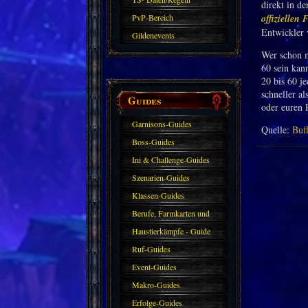
direkt in d
PvP-Bereich
offiziellen
Entwickler
Gildenevents
Wer schon m
60 sein kan
20 bis 60 je
schneller a
Guides
oder euren 
Garnisons-Guides
Quelle:
Buf
Boss-Guides
Ini & Challenge-Guides
Szenarien-Guides
Klassen-Guides
Berufe, Farmkarten und
Haustiere
Haustierkämpfe - Guide
Ruf-Guides
Event-Guides
Makro-Guides
Erfolge-Guides