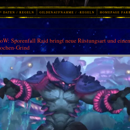
³ DATEN / REGELN
GILDENAUFNAHME / -REGELN
HOMEPAGE FAR
W: Sporenfall Raid bringt neue Rüstungsart und einen
ochen-Grind