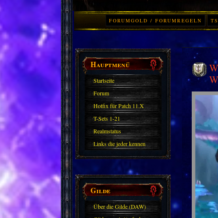
FORUMGOLD / FORUMREGELN
TS
Hauptmenü
Wo
W
Startseite
Forum
Hotfix für Patch 11.X
T-Sets 1-21
Realmstatus
Links die jeder kennen
sollte?! Oder nicht?
Gilde
Über die Gilde (DAW)