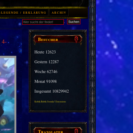
BLEGENDE / ERKLÄRUNG
ARCHIV
.
Suchen
Besucher
 4-
Heute
12623
Gestern
12287
Woche
62746
Monat
91098
Insgesamt
10829942
Kubik-Rubik Joomla! Extensions
Translater