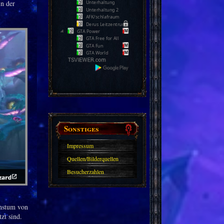
in der
Unterhaltung
Unterhaltung 2
AFK/schlafraum
Derus Leitzentrum
GTA Power
GTA Free for All
GTA Fun
GTA World
Sonstiges
Impressum
Quellen/Bilderquellen
Besucherzahlen
chstum von
zt sind.