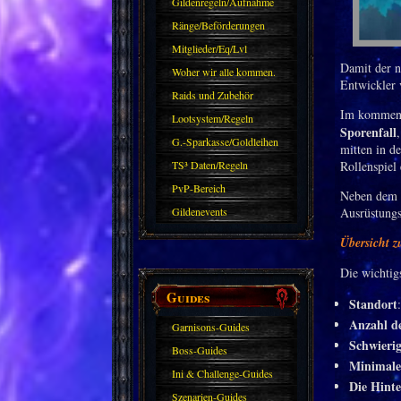
Gildenregeln/Aufnahme
Ränge/Beförderungen
Mitglieder/Eq/Lvl
Damit der n
Woher wir alle kommen.
Entwickler 
Raids und Zubehör
Im komme
Lootsystem/Regeln
Sporenfall
G.-Sparkasse/Goldleihen
mitten in d
TS³ Daten/Regeln
Rollenspiel 
PvP-Bereich
Neben dem T
Gildenevents
Ausrüstungs
Übersicht 
Die wichtigs
Guides
Standort
Anzahl de
Garnisons-Guides
Schwierig
Boss-Guides
Minimale
Ini & Challenge-Guides
Die Hint
Szenarien-Guides