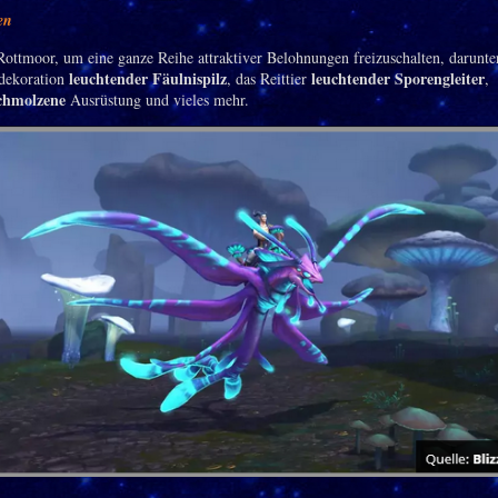
en
 Rottmoor, um eine ganze Reihe attraktiver Belohnungen freizuschalten, darunte
leuchtender Fäulnispilz
leuchtender Sporengleiter
dekoration
, das Reittier
,
chmolzene
Ausrüstung und vieles mehr.