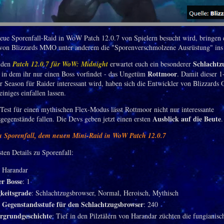
eue Sporenfall-Raid in WoW Patch 12.0.7 von Spielern besucht wird, bringen 
von Blizzards MMO unter anderem die "Sporenverschmolzene Ausrüstung" ins 
Schlachtz
nden
Patch 12.0.7 für WoW: Midnight
erwartet euch ein besonderer
Rottmoor
, in dem ihr nur einen Boss vorfindet - das Ungetüm
. Damit dieser 1
er Season für Raider interessant wird, haben sich die Entwickler von Blizzards 
einiges einfallen lassen.
est für einen mythischen Flex-Modus lässt Rottmoor nicht nur interessante
Ausblick auf die Beute
gegenstände fallen. Die Devs geben jetzt einen ersten
.
zu Sporenfall, dem neuen Mini-Raid in WoW Patch 12.0.7
ten Details zu Sporenfall:
: Harandar
r Bosse
: 1
keitsgrade
: Schlachtzugsbrowser, Normal, Heroisch, Mythisch
 Gegenstandsstufe für den Schlachtzugsbrowser
: 240
ergrundgeschichte
: Tief in den Pilztälern von Harandar züchten die fungianisc