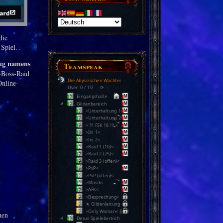
die
Spiel.
ug namens
Teamspeak
-Boss-Raid
Die Abyssischen Wächter
Online-
User: 0 / 10
⟳
◌
Eingangshalle
Gildenbereich
>Unterhaltung 1<
>Unterhaltung 2<
> !!! FSK 18 !!! <
>Ini 1<
>Ini 2<
>Raid 1 (10)<
>Raid 2 (25)<
>Raid 3 (offen)<
>PvP<
>PvP (offen)<
>Musik<
>AFK<
>Besprechung<
★ Gildenleitung ★
>Only Woman< Ƹ̵̡Ӝ̵̨̄Ʒ
hen
Derus Spielebereich