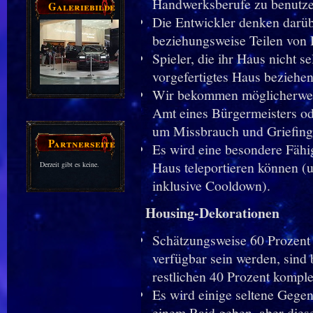
Handwerksberufe zu benutze
Galeriebilder
Die Entwickler denken darüb
beziehungsweise Teilen von
Spieler, die ihr Haus nicht s
vorgefertigtes Haus beziehen
Wir bekommen möglicherweis
Amt eines Bürgermeisters od
um Missbrauch und Griefing
Partnerseiten
Es wird eine besondere Fähi
Haus teleportieren können (
Derzeit gibt es keine.
inklusive Cooldown).
Housing-Dekorationen
Schätzungsweise 60 Prozent
verfügbar sein werden, sind 
restlichen 40 Prozent komple
Es wird einige seltene Gege
einem Raid geben, aber dies