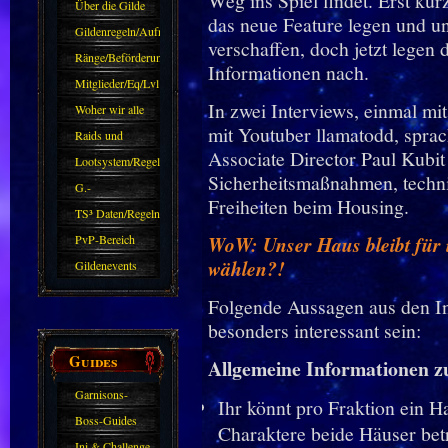
Weg ins Spiel findet. Erst kür
Über die Gilde
das neue Feature legen und u
(DAW)
Gildenregeln/Aufnahme
verschaffen, doch jetzt legen
Ränge/Beförderungen
Informationen nach.
Mitglieder/Eq/Lvl
In zwei Interviews, einmal mi
Woher wir alle
mit Youtuber llamatodd, spra
kommen.
Raids und
Associate Director Paul Kubit
Zubehör
Lootsystem/Regeln
Sicherheitsmaßnahmen, techn
G.-
Freiheiten beim Housing.
Sparkasse/Goldleihen
TS³ Daten/Regeln
PvP-Bereich
WoW: Unser Haus bleibt für 
wählen?!
Gildenevents
Folgende Aussagen aus den In
besonders interessant sein:
Guides
Allgemeine Informationen 
Garnisons-
Ihr könnt pro Fraktion ein H
Guides
Boss-Guides
Charaktere beide Häuser bet
Ini & Challenge-