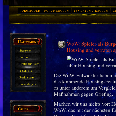
FORUMGOLD / FORUMREGELN
TS³ DATEN / REGELN
G
Hauptmenü
WoW: Spieler als Bürge
Housing und verraten s
Startseite
Forum
Hotfix für Patch
11.X
T-Sets 1-21
Die WoW-Entwickler haben in
Realmstatus
das kommende Housing-Featur
Links die jeder
es unter anderem um Vergleic
kennen sollte?!
Maßnahmen gegen Griefing.
Oder nicht?
Machen wir uns nichts vor: H
Gilde
WoW, das mit der nächsten E