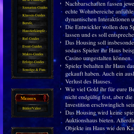
Nachbarschaften fassen jewei
Guides
Szenarien-Guides
echte Wohnbereiche anfühlen
Klassen-Guides
dynamischen Interaktionen 
Berufe,
Die Entwickler wollen den Sp
Farmkarten und
Haustierkämpfe -
lassen und es soll entsprech
Haustiere
Guide
Ruf-Guides
Das Housing soll insbesonde
Event-Guides
sodass Spieler ihr Haus bei
Makro-Guides
Casino umgestalten können.
Erfolge-Guides
Spieler behalten ihr Haus dau
Sonstige & Fun-
gekauft haben. Auch ein au
Guides
Verlust des Hauses.
Wie viel Gold ihr für eure B
nicht endgültig fest, aber di
Medien
Investition erschwinglich sei
Bilder/Video
Das Housing wird keine spiel
Galerie
Auktionshaus bieten. Allerdi
Objekte im Haus wie den Ka