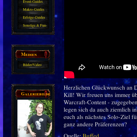
Event-Guides
Makro-Guides
Erfolge-Guides
Sonstige & Fun-
Guides
Medien
Bilder/Video
Galerie
Herzlichen Glückwunsch an D
Galeriebilder
Kill! Wir freuen uns immer ü
Warcraft-Content - zugegeben
legen sich da auch ziemlich i
euch als nächstes Solo-Ziel f
ganz andere Präferenzen?
Quelle:
Buffed