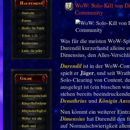
Hauptmenü
WoW: Solo-Kill von Dim
Community
Startseite
Forum
Hotfix für Patch
11.X
T-Sets 1-21
Was für die meisten WoW-Spiel
Realmstatus
Durendil kurzerhand alleine e
Links die jeder
Dimensius, den Alles-Verschli
kennen sollte?!
Durendil
ist in der WoW-Comm
Oder nicht?
Jäger
spielt er
, und seit Wrat
Gilde
Solo-Clearing von Content, de
ausgelegt ist (ein bisschen wi
Über die Gilde
stehen bereits beeindrucken
(DAW)
Gildenregeln/Aufnahme
Denathrius
und
Königin Ans
Ränge/Beförderungen
Nun kommt ein weiterer Eintra
Mitglieder/Eq/Lvl
Dimensius
hat Durendil den f
Woher wir alle
auf Normalschwierigkeit allei
kommen.
Raids und