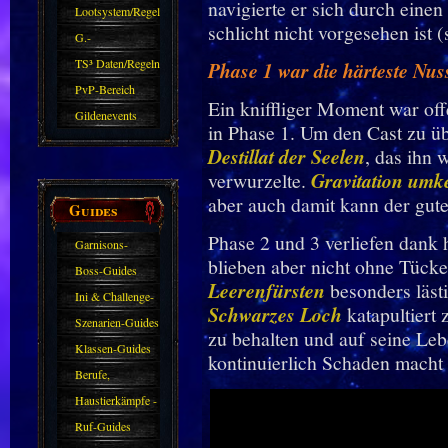
navigierte er sich durch einen
Zubehör
Lootsystem/Regeln
schlicht nicht vorgesehen ist 
G.-
Sparkasse/Goldleihen
TS³ Daten/Regeln
Phase 1 war die härteste Nus
PvP-Bereich
Ein kniffliger Moment war of
Gildenevents
in Phase 1. Um den Cast zu üb
Destillat der Seelen
, das ihn 
verwurzelte.
Gravitation umk
aber auch damit kann der gut
Guides
Phase 2 und 3 verliefen dank 
Garnisons-
blieben aber nicht ohne Tück
Guides
Boss-Guides
Leerenfürsten
besonders lästig
Ini & Challenge-
Schwarzes Loch
katapultiert
Guides
Szenarien-Guides
zu behalten und auf seine Le
Klassen-Guides
kontinuierlich Schaden macht -
Berufe,
Farmkarten und
Haustierkämpfe -
Haustiere
Guide
Ruf-Guides