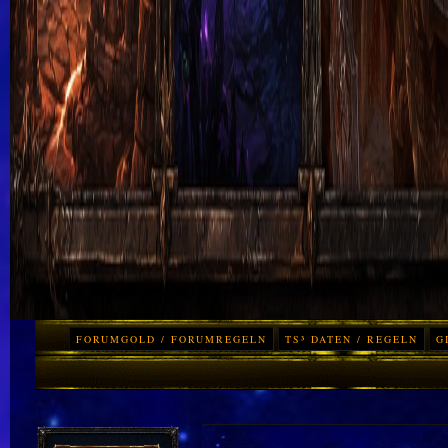
FORUMGOLD / FORUMREGELN
TS³ DATEN / REGELN
G