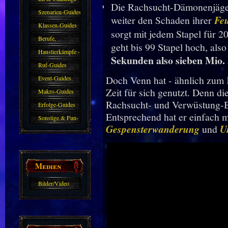
Die Rachsucht-Dämonenjägeri
Guides
Szenarien-Guides
weiter den Schaden ihrer
Fe
Klassen-Guides
sorgt mit jedem Stapel für 
Berufe,
geht bis 99 Stapel hoch, al
Farmkarten und
Haustierkämpfe -
Sekunden also sieben Mio.
Haustiere
Guide
Ruf-Guides
Doch Venn hat - ähnlich zum 
Event-Guides
Zeit für sich genutzt. Denn di
Makro-Guides
Rachsucht- und Verwüstung-B
Erfolge-Guides
Entsprechend hat er einfach 
Sonstige & Fun-
Gespensterwanderung
und
U
Guides
Medien
Bilder/Video
Galerie