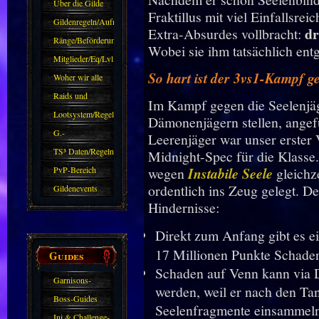
Über die Gilde
Fraktillus mit viel Einfallsrei
(DAW)
Gildenregeln/Aufnahme
dr
Extra-Absurdes vollbracht:
Ränge/Beförderungen
Wobei sie ihm tatsächlich en
Mitglieder/Eq/Lvl
So hart ist der 3vs1-Kampf 
Woher wir alle
kommen.
Raids und
Im Kampf gegen die Seelenjäg
Zubehör
Lootsystem/Regeln
Dämonenjägern stellen, ange
G.-
Leerenjäger war unser erste
Sparkasse/Goldleihen
TS³ Daten/Regeln
Midnight-Spec für die Klasse.
PvP-Bereich
wegen
Instabile Seele
gleichz
ordentlich ins Zeug gelegt. D
Gildenevents
Hindernisse:
Direkt zum Anfang gibt es e
17 Millionen Punkte Schade
Guides
Schaden auf Venn kann via D
Garnisons-
werden, weil er nach den Tan
Guides
Boss-Guides
Seelenfragmente einsammeln
Ini & Challenge-