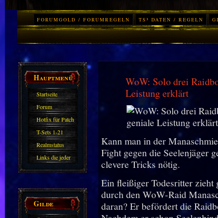
FORUMGOLD / FORUMREGELN
TS³ DATEN / REGELN
G
Hauptmenü
WoW: Solo drei Raidbos
Leistung erklärt
Startseite
Forum
Hotfix für Patch
11.X
T-Sets 1-21
Kann man in der Manaschmie
Realmstatus
Fight gegen die Seelenjäger g
Links die jeder
clevere Tricks nötig.
kennen sollte?!
Ein fleißiger Todesritter zie
Oder nicht?
durch den WoW-Raid Manasc
Gilde
daran? Er befördert die Raidb
Nachdem er schon Seelenbind