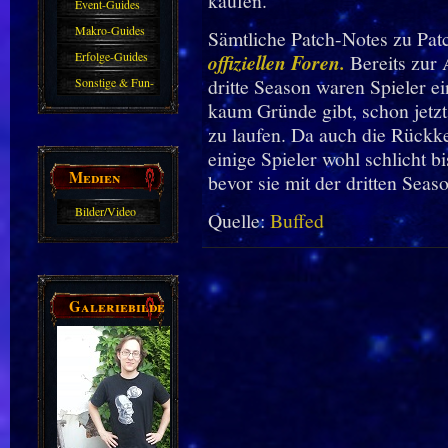
kaufen.
Event-Guides
Makro-Guides
Sämtliche Patch-Notes zu Pat
Erfolge-Guides
offiziellen Foren.
Bereits zur 
dritte Season waren Spieler e
Sonstige & Fun-
kaum Gründe gibt, schon jetz
Guides
zu laufen. Da auch die Rückke
einige Spieler wohl schlicht 
Medien
bevor sie mit der dritten Seaso
Bilder/Video
Quelle:
Buffed
Galerie
Galeriebilder