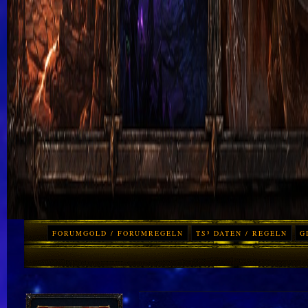
FORUMGOLD / FORUMREGELN
TS³ DATEN / REGELN
G