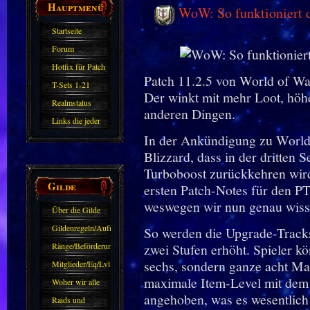
Hauptmenü
WoW: So funktioniert d
Startseite
Forum
Hotfix für Patch
Patch 11.2.5 von World of Wa
11.X
T-Sets 1-21
Der winkt mit mehr Loot, höh
Realmstatus
anderen Dingen.
Links die jeder
In der Ankündigung zu World 
kennen sollte?!
Blizzard, dass in der dritten
Oder nicht?
Turboboost zurückkehren wird.
Gilde
ersten Patch-Notes für den PT
weswegen wir nun genau wisse
Über die Gilde
(DAW)
Gildenregeln/Aufnahme
So werden die Upgrade-Track
Ränge/Beförderungen
zwei Stufen erhöht. Spieler k
sechs, sondern ganze acht Ma
Mitglieder/Eq/Lvl
maximale Item-Level mit dem 
Woher wir alle
angehoben, was es wesentlich
kommen.
Raids und