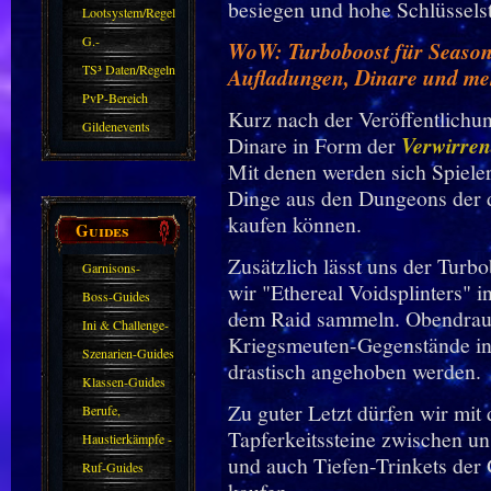
besiegen und hohe Schlüssels
Zubehör
Lootsystem/Regeln
G.-
WoW: Turboboost für Season 
Sparkasse/Goldleihen
TS³ Daten/Regeln
Aufladungen, Dinare und me
PvP-Bereich
Kurz nach der Veröffentlichun
Gildenevents
Dinare in Form der
Verwirren
Mit denen werden sich Spieler
Dinge aus den Dungeons der 
kaufen können.
Guides
Zusätzlich lässt uns der Turb
Garnisons-
wir "Ethereal Voidsplinters" 
Guides
Boss-Guides
dem Raid sammeln. Obendrauf
Ini & Challenge-
Kriegsmeuten-Gegenstände in
Guides
Szenarien-Guides
drastisch angehoben werden.
Klassen-Guides
Zu guter Letzt dürfen wir mi
Berufe,
Tapferkeitssteine zwischen u
Farmkarten und
Haustierkämpfe -
und auch Tiefen-Trinkets der
Haustiere
Guide
Ruf-Guides