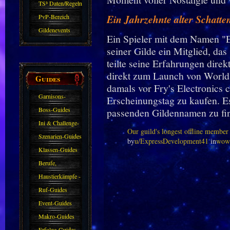
Sparkasse/Goldleihen
TS³ Daten/Regeln
PvP-Bereich
Ein Jahrzehnte alter Schatten
Gildenevents
Ein Spieler mit dem Namen "
seiner Gilde ein Mitglied, das
teilte seine Erfahrungen direk
direkt zum Launch von World 
Guides
damals vor Fry's Electronics 
Garnisons-
Erscheinungstag zu kaufen. E
Guides
Boss-Guides
passenden Gildennamen zu find
Ini & Challenge-
Our guild's longest offline member 
Guides
Szenarien-Guides
by
u/ExpressDevelopment41
in
wow
Klassen-Guides
Berufe,
Farmkarten und
Haustierkämpfe -
Haustiere
Guide
Ruf-Guides
Event-Guides
Makro-Guides
Erfolge-Guides