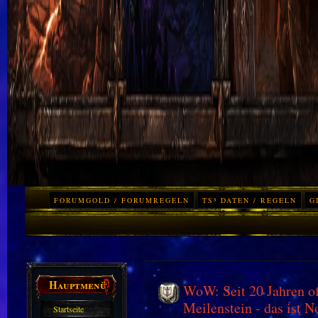
FORUMGOLD / FORUMREGELN
TS³ DATEN / REGELN
G
Hauptmenü
WoW: Seit 20 Jahren off
Meilenstein - das ist N
Startseite