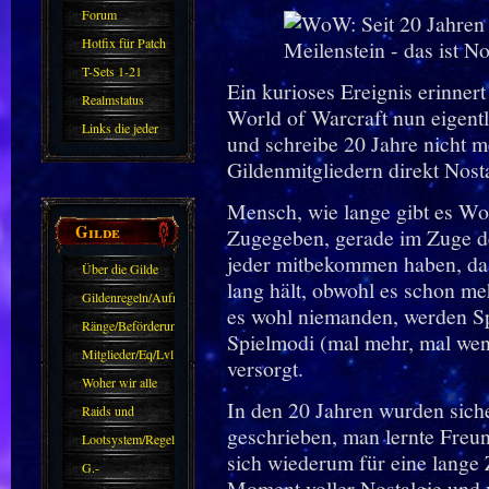
Forum
Hotfix für Patch
11.X
T-Sets 1-21
Ein kurioses Ereignis erinner
Realmstatus
World of Warcraft nun eigentl
Links die jeder
und schreibe 20 Jahre nicht m
kennen sollte?!
Gildenmitgliedern direkt Nosta
Oder nicht?
Mensch, wie lange gibt es Wor
Gilde
Zugegeben, gerade im Zuge des
jeder mitbekommen haben, das
Über die Gilde
lang hält, obwohl es schon me
(DAW)
Gildenregeln/Aufnahme
es wohl niemanden, werden Spi
Ränge/Beförderungen
Spielmodi (mal mehr, mal wen
Mitglieder/Eq/Lvl
versorgt.
Woher wir alle
In den 20 Jahren wurden sich
kommen.
Raids und
geschrieben, man lernte Freu
Zubehör
Lootsystem/Regeln
sich wiederum für eine lange 
G.-
Moment voller Nostalgie und