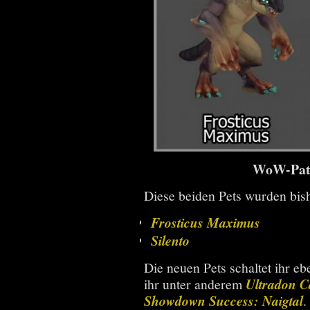
WoW-Patc
Diese beiden Pets wurden bish
Frosticus Maximus
Silento
Die neuen Pets schaltet ihr eb
ihr unter anderem
Ultradon C
Showdown Success: Naigtal
.