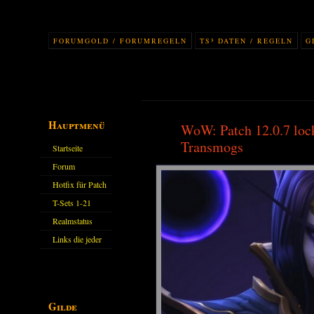
FORUMGOLD / FORUMREGELN
TS³ DATEN / REGELN
G
Hauptmenü
WoW: Patch 12.0.7 lock
Transmogs
Startseite
Forum
Hotfix für Patch
11.X
T-Sets 1-21
Realmstatus
Links die jeder
kennen sollte?!
Oder nicht?
Gilde