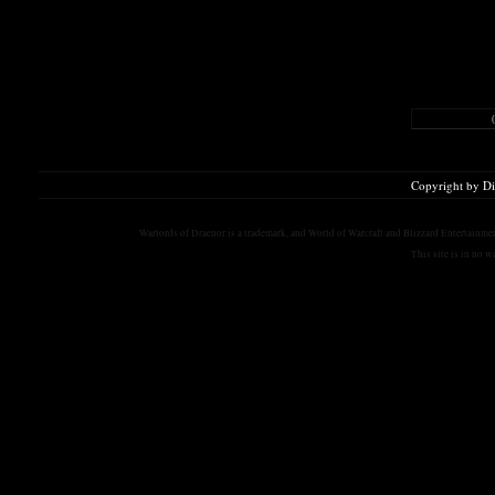
Copyright by D
Warlords of Draenor is a trademark, and World of Warcraft and Blizzard Entertainment
This site is in no 