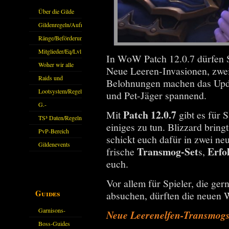
Über die Gilde
(DAW)
Gildenregeln/Aufnahme
Ränge/Beförderungen
Mitglieder/Eq/Lvl
In WoW Patch 12.0.7 dürfen 
Woher wir alle
Neue Leeren-Invasionen, zwei
kommen.
Raids und
Belohnungen machen das Upd
Zubehör
Lootsystem/Regeln
und Pet-Jäger spannend.
G.-
Patch 12.0.7
Mit
gibt es für 
Sparkasse/Goldleihen
TS³ Daten/Regeln
einiges zu tun. Blizzard brin
PvP-Bereich
schickt euch dafür in zwei ne
Gildenevents
Transmog-Set
Erfo
frische
s,
euch.
Vor allem für Spieler, die ge
Guides
absuchen, dürften die neuen 
Garnisons-
Neue Leerenelfen-Transmog
Guides
Boss-Guides