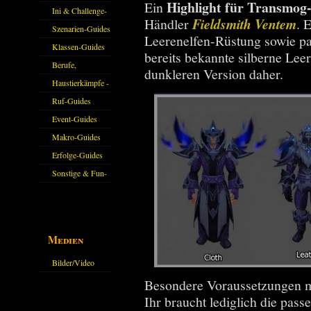
Highlight für Transmog
Ein
Ini & Challenge-
Händler
Fieldsmith Ventem
. 
Guides
Szenarien-Guides
Leerenelfen-Rüstung sowie pa
Klassen-Guides
bereits bekannte silberne Leer
Berufe,
dunkleren Version daher.
Farmkarten und
Haustierkämpfe -
Haustiere
Guide
Ruf-Guides
Event-Guides
Makro-Guides
Erfolge-Guides
Sonstige & Fun-
Guides
Medien
Bilder/Video
Galerie
Besondere Voraussetzungen müs
Ihr braucht lediglich die pa