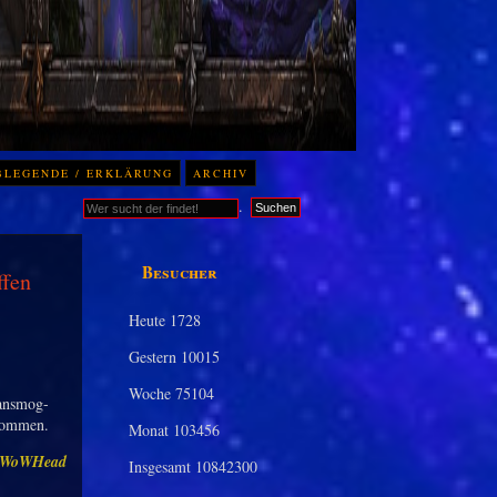
BLEGENDE / ERKLÄRUNG
ARCHIV
.
Suchen
Besucher
ffen
Heute
1728
Gestern
10015
Woche
75104
ransmog-
 kommen.
Monat
103456
WoWHead
Insgesamt
10842300