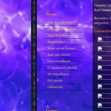
Darunter sin
Sonne
Raid
Gilde
Besonders i
Über die Gilde (DAW)
aufgreifen,
Gildenregeln/Aufnahme
Leerenelfe
Ränge/Beförderungen
Mitglieder/Eq/Lvl
Woher wir alle kommen.
Raids und Zubehör
Lootsystem/Regeln
G.-Sparkasse/Goldleihen
TS³ Daten/Regeln
PvP-Bereich
Gildenevents
Guides