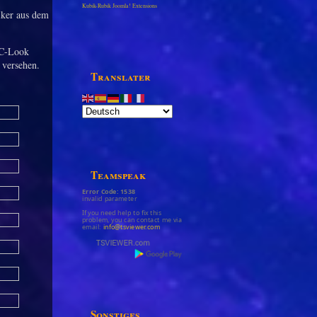
Kubik-Rubik Joomla! Extensions
siker aus dem
BC-Look
 versehen.
Translater
Teamspeak
Error Code: 1538
invalid parameter
If you need help to fix this
problem, you can contact me via
email:
info@tsviewer.com
Sonstiges