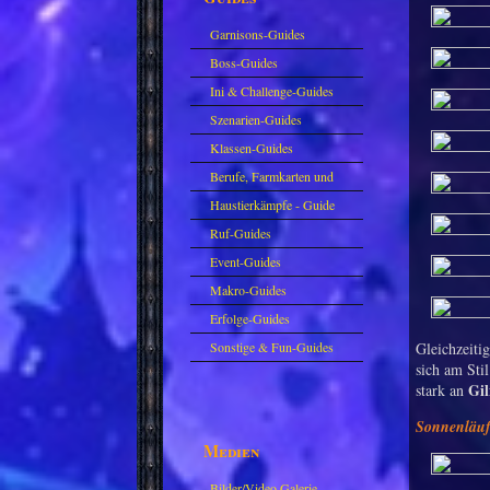
Garnisons-Guides
Boss-Guides
Ini & Challenge-Guides
Szenarien-Guides
Klassen-Guides
Berufe, Farmkarten und
Haustiere
Haustierkämpfe - Guide
Ruf-Guides
Event-Guides
Makro-Guides
Erfolge-Guides
Sonstige & Fun-Guides
Gleichzeitig
sich am Sti
Gil
stark an
Sonnenläuf
Medien
Bilder/Video Galerie