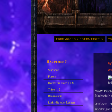
FORUMGOLD / FORUMREGELN
TS
Hauptmenü
Wo
wo
Startseite
Forum
Hotfix für Patch 11.X
T-Sets 1-21
WoW Patch 1
Nachschub m
Realmstatus
Links die jeder kennen
Auf dem PT
sollte?! Oder nicht?
wieder ganz