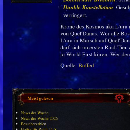
Dunkle Konstellation
: Gesc
verringert.
Krone des Kosmos aka L'ura is
von Quel'Danas. Wer alle Boss
L'ura in Marsch auf Quel'Dan
darf sich im ersten Raid-Tie
to World First küren. Wer de
Quelle:
Buffed
Meist gelesen
News der Woche
News der Woche 2026
Besucherzahlen
Hotfix für Patch 11.X