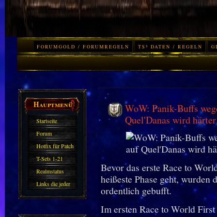
FORUMGOLD / FORUMREGELN
TS³ DATEN / REGELN
G
Hauptmenü
WoW: Panik-Buffs wege
Quel'Danas wird härter
Startseite
Forum
Hotfix für Patch
11.X
T-Sets 1-21
Bevor das erste Race to Worl
Realmstatus
heißeste Phase geht, wurden d
Links die jeder
ordentlich gebufft.
kennen sollte?!
Im ersten Race to World First
Oder nicht?