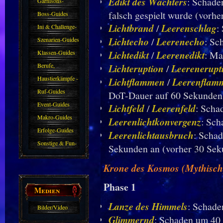
Edikt des Wächters
: Schade
Garnisons-
falsch gespielt wurde (vorhe
Guides
Boss-Guides
Lichtbrand
/
Leerenschlag
:
Ini & Challenge-
Guides
Lichtecho
/
Leerenecho
: Sc
Szenarien-Guides
Klassen-Guides
Lichtedikt
/
Leerenedikt
: Ma
Berufe,
Lichteruption
/
Leerenerupt
Farmkarten und
Haustierkämpfe -
Lichtflammen
/
Leerenflam
Haustiere
Guide
Ruf-Guides
DoT-Dauer auf 60 Sekunden 
Event-Guides
Lichtfeld
/
Leerenfeld
: Scha
Makro-Guides
Leerenlichtkonvergenz
: Sch
Erfolge-Guides
Leerenlichtausbruch
: Schad
Sonstige & Fun-
Sekunden an (vorher 30 Sek
Guides
Krone des Kosmos (Mythisch
Phase 1
Medien
Lanze des Himmels
: Schade
Bilder/Video
Glimmernd
: Schaden um 40 
Galerie