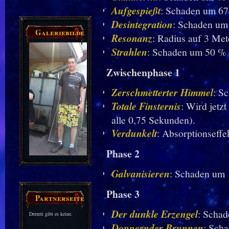
Aufgespießt
: Schaden um 67
Desintegration
: Schaden um
Galeriebilder
Resonanz
: Radius auf 3 Met
Strahlen
: Schaden um 50 % 
Zwischenphase 1
Zerschmetterter Himmel
: S
Totale Finsternis
: Wird jetz
alle 0,75 Sekunden).
Verdunkelt
: Absorptionseffe
Phase 2
Galvanisieren
: Schaden um 
Phase 3
Partnerseiten
Der dunkle Erzengel
: Schad
Derzeit gibt es keine.
Donnernder Brunnen
: Sch