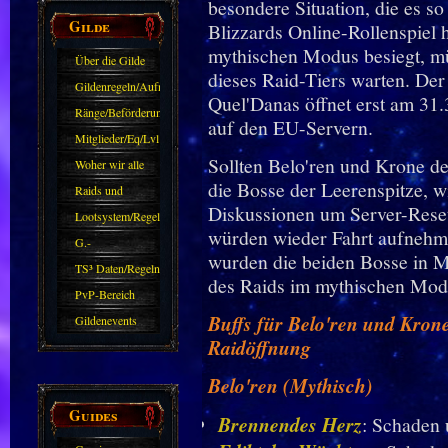
besondere Situation, die es s
Gilde
Blizzards Online-Rollenspiel 
mythischen Modus besiegt, mü
Über die Gilde
dieses Raid-Tiers warten. De
(DAW)
Gildenregeln/Aufnahme
Quel'Danas öffnet erst am 31.
Ränge/Beförderungen
auf den EU-Servern.
Mitglieder/Eq/Lvl
Sollten Belo'ren und Krone d
Woher wir alle
die Bosse der Leerenspitze, 
kommen.
Raids und
Diskussionen um Server-Rese
Zubehör
Lootsystem/Regeln
würden wieder Fahrt aufnehm
G.-
wurden die beiden Bosse in M
Sparkasse/Goldleihen
TS³ Daten/Regeln
des Raids im mythischen Modu
PvP-Bereich
Buffs für Belo'ren und Kron
Gildenevents
Raidöffnung
Belo'ren (Mythisch)
Guides
Brennendes Herz
: Schaden 