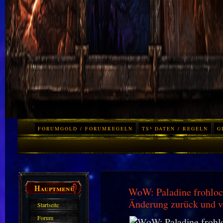
FORUMGOLD / FORUMREGELN
TS³ DATEN / REGELN
G
Hauptmenü
WoW: Paladine frohloc
Änderung zurück und ve
Startseite
Forum