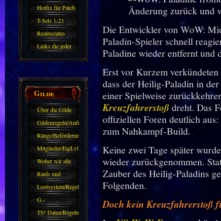
Hotfix für Patch
11.X
T-Sets 1-21
Die Entwickler von WoW: Midn
Realmstatus
Paladin-Spieler schnell reagie
Links die jeder
Paladine wieder entfernt und 
kennen sollte?!
Erst vor Kurzem verkündeten
Oder nicht?
dass der Heilig-Paladin in d
Gilde
einer Spielweise zurückkehren
Kreuzfahrerstoß
dreht. Das Fe
Über die Gilde
offiziellen Foren deutlich aus
(DAW)
Gildenregeln/Aufnahme
zum Nahkampf-Build.
Ränge/Beförderungen
Keine zwei Tage später wurde
Mitglieder/Eq/Lvl
wieder zurückgenommen. Statt
Woher wir alle
Zauber des Heilig-Paladins ge
kommen.
Raids und
Folgenden.
Zubehör
Lootsystem/Regeln
G.-
Doch kein Kreuzfahrerstoß fü
Sparkasse/Goldleihen
TS³ Daten/Regeln