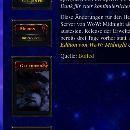
Sonstige & Fun-
Dank für euer kontinuierliche
Guides
Diese Änderungen für den Heil
Server von WoW: Midnight akt
Medien
austesten. Release der Erweit
bereits drei Tage vorher statt
Bilder/Video
Edition von WoW: Midnight
e
Galerie
Quelle:
Buffed
Galeriebilder