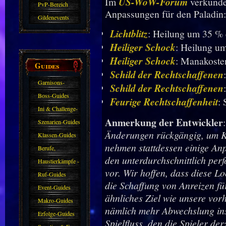
Im
US-WoW-Forum
verkünde
PvP-Bereich
Anpassungen für den Paladin:
Gildenevents
Lichtblitz
: Heilung um 35 % 
Heiliger Schock
: Heilung u
Heiliger Schock
: Manakoste
Guides
Schild der Rechtschaffenen
Garnisons-
Schild der Rechtschaffenen
Guides
Boss-Guides
Feurige Rechtschaffenheit
:
Ini & Challenge-
Anmerkung der Entwickler
Guides
Szenarien-Guides
Änderungen rückgängig, um Kr
Klassen-Guides
nehmen stattdessen einige A
Berufe,
den unterdurchschnittlich pe
Farmkarten und
Haustierkämpfe -
vor. Wir hoffen, dass diese
Haustiere
Guide
Ruf-Guides
die Schaffung von Anreizen fü
Event-Guides
ähnliches Ziel wie unsere vo
Makro-Guides
nämlich mehr Abwechslung in
Erfolge-Guides
Spielfluss, den die Spieler der