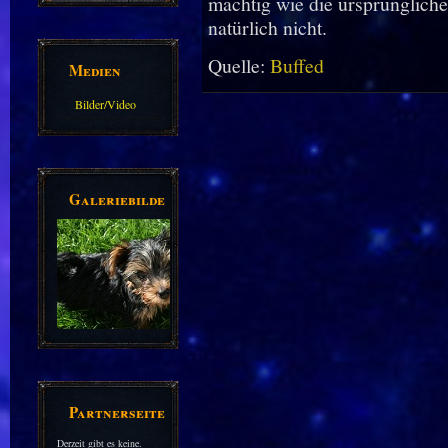
mächtig wie die ursprüngli
natürlich nicht.
Quelle:
Buffed
Medien
Bilder/Video
Galerie
Galeriebilder
Partnerseiten
Derzeit gibt es keine.