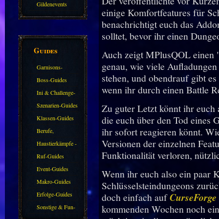
Der veröffentlichte vor Kur
Gildenevents
einige Komfortfeatures für Sc
benachrichtigt euch das Addo
solltet, bevor ihr einen Dungeo
Guides
Auch zeigt MPlusQOL einen "B
genau, wie viele Aufladungen
Garnisons-
stehen, und obendrauf gibt es
Guides
Boss-Guides
wenn ihr durch einen Battle 
Ini & Challenge-
Guides
Szenarien-Guides
Zu guter Letzt könnt ihr euch 
die euch über den Tod eines G
Klassen-Guides
ihr sofort reagieren könnt. W
Berufe,
Versionen der einzelnen Feat
Farmkarten und
Haustierkämpfe -
Funktionalität verloren, nützli
Haustiere
Guide
Ruf-Guides
Event-Guides
Wenn ihr euch also ein paar K
Makro-Guides
Schlüsselsteindungeons zurü
Erfolge-Guides
doch einfach auf
CurseForge
kommenden Wochen noch ein 
Sonstige & Fun-
Guides