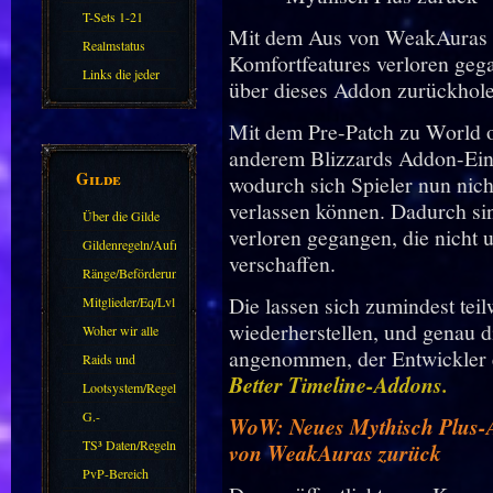
11.X
T-Sets 1-21
Mit dem Aus von WeakAuras 
Realmstatus
Komfortfeatures verloren gega
Links die jeder
über dieses Addon zurückhole
kennen sollte?!
Mit dem Pre-Patch zu World o
Oder nicht?
anderem Blizzards Addon-Eins
Gilde
wodurch sich Spieler nun ni
verlassen können. Dadurch si
Über die Gilde
verloren gegangen, die nicht 
(DAW)
Gildenregeln/Aufnahme
verschaffen.
Ränge/Beförderungen
Die lassen sich zumindest tei
Mitglieder/Eq/Lvl
wiederherstellen, und genau d
Woher wir alle
angenommen, der Entwickler 
kommen.
Raids und
Better Timeline-Addons.
Zubehör
Lootsystem/Regeln
G.-
WoW: Neues Mythisch Plus-Ad
Sparkasse/Goldleihen
TS³ Daten/Regeln
von WeakAuras zurück
PvP-Bereich