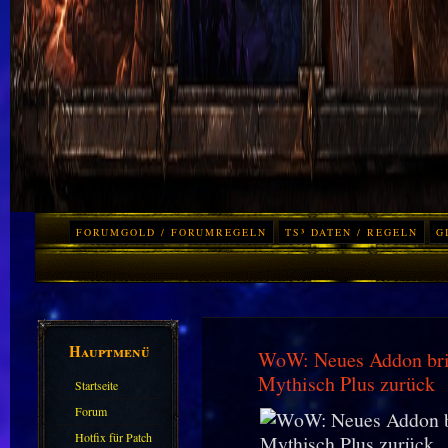
FORUMGOLD / FORUMREGELN
TS³ DATEN / REGELN
G
Hauptmenü
WoW: Neues Addon brin
Mythisch Plus zurück
Startseite
Forum
Hotfix für Patch