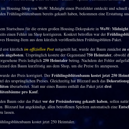
t im Housing-Shop von WoW: Midnight einen Preisfehler entdeckt und schnell r
e den Frühlingsblütenbaum bereits gekauft haben, bekommen eine Erstattung und
WoW: Midnight
em Startschuss für die ersten großen Housing-Dekopakete in
Frühlingsb
reits einen Fehler im Shop korrigieren. Konkret betroffen war der
ives Housing-Item aus dem kürzlich veröffentlichten Frühlingsblüten-Paket.
zu 
d erst kürzlich
im offiziellen Post
mitgeteilt hat, wurde der Baum zunächst
reis angeboten
750 Heimtaler
. Ursprünglich kostete der Gegenstand
, obwohl d
250 Heimtaler
vorgesehene Preis lediglich
betrug. Nachdem der Fehler aufgefal
lizzard den Baum kurzfristig aus dem Shop, um die Preise fix anzupassen.
Frühlingsblütenbaum kostet jetzt 250 Heimt
wurde der Preis korrigiert. Der
Dekorationsp
tel des ursprünglichen Preises. Gleichzeitig hat Blizzard auch das
lüten
drei
überarbeitet. Statt nur eines Baums enthält das Paket jetzt
blütenbäume pro Kauf
.
vor der Preisänderung gekauft haben
e den Baum oder das Paket
, sollen natür
Entsc
en. Blizzard hat angekündigt, allen betroffenen Spielern automatisch eine
u lassen.