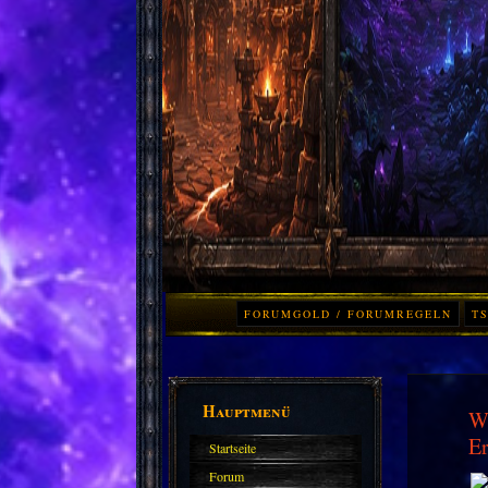
FORUMGOLD / FORUMREGELN
TS
Hauptmenü
Wo
Er
Startseite
Forum