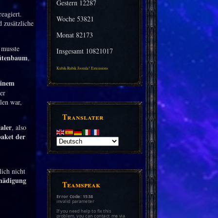
Gestern
12287
eagiert.
Woche
53821
 zusätzliche
Monat
82173
musste
Insgesamt
10821017
lütenbaum
,
Kubik-Rubik Joomla! Extensions
einem
er
len war,
Translater
aler
, also
aket der
lich nicht
hädigung
Teamspeak
Error Code: 1538
invalid parameter
If you need help to fix this
problem, you can contact me via