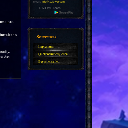
email:
info@tsviewer.com
äume pro
imtaler in
Sonstiges
Impressum
unity.
Quellen/Bilderquellen
ss das
Besucherzahlen