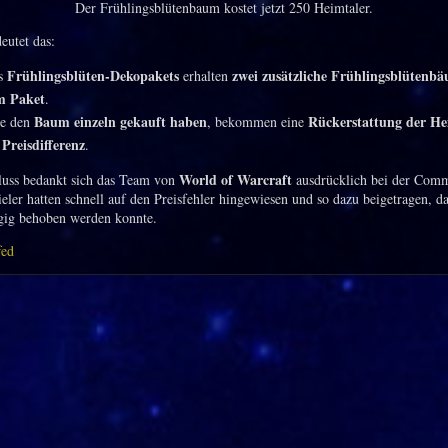
Der Frühlingsblütenbaum kostet jetzt 250 Heimtaler.
eutet das:
Frühlingsblüten-Dekopakets
zwei zusätzliche Frühlingsblütenb
es
erhalten
m Paket
.
Baum einzeln gekauft haben
Rückerstattung der He
ie den
, bekommen eine
Preisdifferenz
.
World of Warcraft
uss bedankt sich das Team von
ausdrücklich bei der Comm
eler hatten schnell auf den Preisfehler hingewiesen und so dazu beigetragen, da
gig behoben werden konnte.
fed