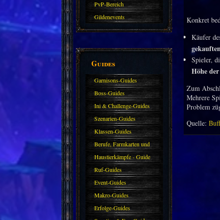
PvP-Bereich
Gildenevents
Konkret bed
Käufer d
gekaufte
Spieler, d
Guides
Höhe der 
Garnisons-Guides
Zum Abschl
Boss-Guides
Mehrere Spi
Ini & Challenge-Guides
Problem zü
Szenarien-Guides
Quelle:
Buf
Klassen-Guides
Berufe, Farmkarten und
Haustiere
Haustierkämpfe - Guide
Ruf-Guides
Event-Guides
Makro-Guides
Erfolge-Guides