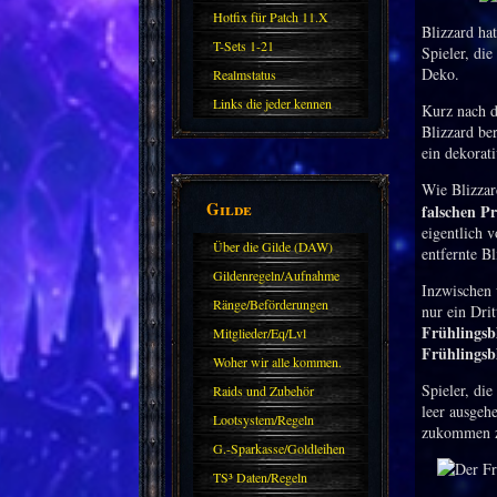
Hotfix für Patch 11.X
Blizzard ha
T-Sets 1-21
Spieler, di
Deko.
Realmstatus
Links die jeder kennen
Kurz nach d
Blizzard be
sollte?! Oder nicht?
ein dekorat
Wie Blizzar
Gilde
falschen P
eigentlich 
Über die Gilde (DAW)
entfernte B
Gildenregeln/Aufnahme
Inzwischen 
Ränge/Beförderungen
nur ein Drit
Frühlingsb
Mitglieder/Eq/Lvl
Frühlings
Woher wir alle kommen.
Spieler, di
Raids und Zubehör
leer ausgeh
Lootsystem/Regeln
zukommen z
G.-Sparkasse/Goldleihen
TS³ Daten/Regeln