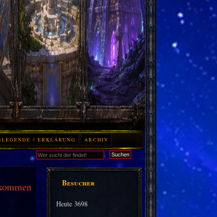
BLEGENDE / ERKLÄRUNG
ARCHIV
.
Suchen
Besucher
bekommen
Heute
3698