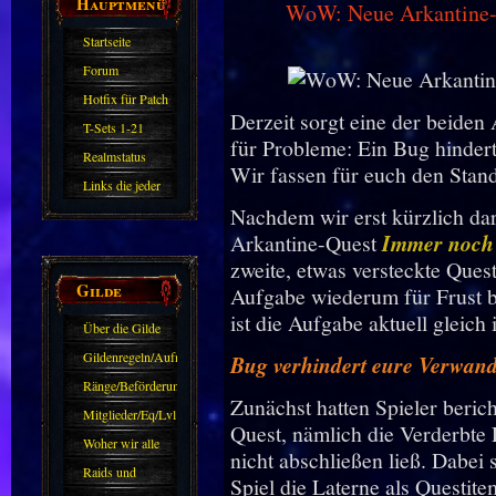
Hauptmenü
WoW: Neue Arkantine-Qu
Startseite
Forum
Hotfix für Patch
Derzeit sorgt eine der beide
11.X
T-Sets 1-21
für Probleme: Ein Bug hindert
Realmstatus
Wir fassen für euch den Sta
Links die jeder
Nachdem wir erst kürzlich dar
kennen sollte?!
Arkantine-Quest
Immer noch h
Oder nicht?
zweite, etwas versteckte Quest
Gilde
Aufgabe wiederum für Frust
ist die Aufgabe aktuell gleich
Über die Gilde
(DAW)
Gildenregeln/Aufnahme
Bug verhindert eure Verwan
Ränge/Beförderungen
Zunächst hatten Spieler berich
Mitglieder/Eq/Lvl
Quest, nämlich die Verderbte L
Woher wir alle
nicht abschließen ließ. Dabei
kommen.
Raids und
Spiel die Laterne als Questit