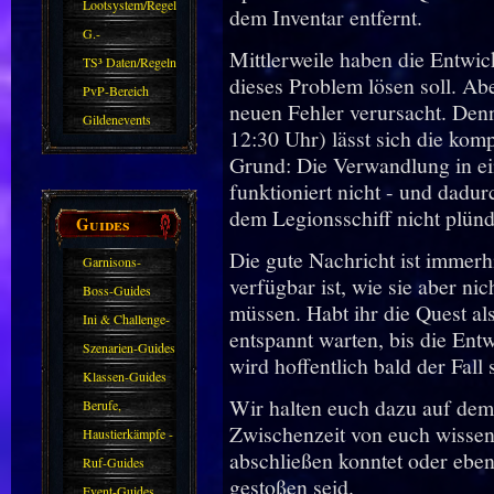
Zubehör
Lootsystem/Regeln
dem Inventar entfernt.
G.-
Mittlerweile haben die Entwick
Sparkasse/Goldleihen
TS³ Daten/Regeln
dieses Problem lösen soll. Ab
PvP-Bereich
neuen Fehler verursacht. Den
Gildenevents
12:30 Uhr) lässt sich die kom
Grund: Die Verwandlung in e
funktioniert nicht - und dadu
dem Legionsschiff nicht plünd
Guides
Die gute Nachricht ist immerh
Garnisons-
verfügbar ist, wie sie aber ni
Guides
Boss-Guides
müssen. Habt ihr die Quest al
Ini & Challenge-
entspannt warten, bis die Ent
Guides
Szenarien-Guides
wird hoffentlich bald der Fall 
Klassen-Guides
Wir halten euch dazu auf dem
Berufe,
Zwischenzeit von euch wissen
Farmkarten und
Haustierkämpfe -
abschließen konntet oder eben
Haustiere
Guide
Ruf-Guides
gestoßen seid.
Event-Guides