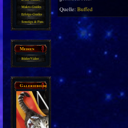
Makro-Guides
Quelle:
Buffed
Erfolge-Guides
Sonstige & Fun-
Guides
Medien
Bilder/Video
Galerie
Galeriebilder