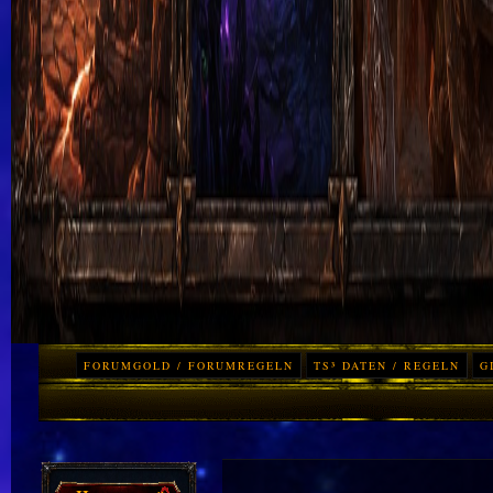
FORUMGOLD / FORUMREGELN
TS³ DATEN / REGELN
G