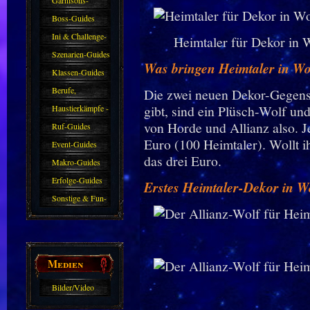
Guides
Boss-Guides
Ini & Challenge-
Heimtaler für Dekor in 
Guides
Szenarien-Guides
Was bringen Heimtaler in 
Klassen-Guides
Berufe,
Die zwei neuen Dekor-Gegenst
Farmkarten und
gibt, sind ein Plüsch-Wolf un
Haustierkämpfe -
von Horde und Allianz also. J
Haustiere
Guide
Ruf-Guides
Euro (100 Heimtaler). Wollt ih
Event-Guides
das drei Euro.
Makro-Guides
Erfolge-Guides
Erstes Heimtaler-Dekor in 
Sonstige & Fun-
Guides
Medien
Bilder/Video
Galerie