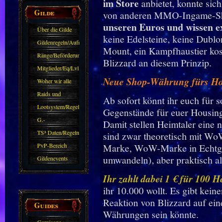
im Store
anbietet, konnte si
Gilde
von anderen MMO-Ingame-S
unseren Euros und wissen ex
Über die Gilde
keine Edelsteine, keine Dublo
(DAW)
Gildenregeln/Aufnahme
Mount, ein Kampfhaustier kost
Ränge/Beförderungen
Blizzard an diesem Prinzip.
Mitglieder/Eq/Lvl
Neue Shop-Währung fürs H
Woher wir alle
kommen.
Raids und
Ab sofort könnt ihr euch für
Zubehör
Lootsystem/Regeln
Gegenstände für euer Housing
G.-
Damit stellen Heimtaler eine 
Sparkasse/Goldleihen
TS³ Daten/Regeln
sind zwar theoretisch mit W
PvP-Bereich
Marke, WoW-Marke in Echtge
umwandeln), aber praktisch a
Gildenevents
Ihr zahlt dabei 1 € für 100 H
ihr 10.000 wollt. Es gibt kei
Reaktion von Blizzard auf ein
Guides
Währungen sein könnte.
Garnisons-