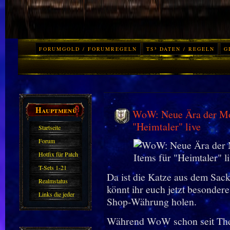
FORUMGOLD / FORUMREGELN
TS³ DATEN / REGELN
G
Hauptmenü
WoW: Neue Ära der Mon
"Heimtaler" live
Startseite
Forum
Hotfix für Patch
11.X
T-Sets 1-21
Da ist die Katze aus dem Sac
Realmstatus
könnt ihr euch jetzt besonder
Links die jeder
Shop-Währung holen.
kennen sollte?!
Während WoW schon seit The
Oder nicht?