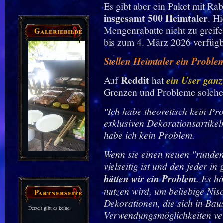
Es gibt aber ein Paket mit Rab
insgesamt 500 Heimtaler
. H
Mengenrabatte nicht zu greife
Galeriebilder
bis zum 4. März 2026 verfügb
Stellen Heimtaler ein Problem
Reddit
Auf
hat
ein User ganz
Grenzen und Probleme solcher
"Ich habe theoretisch kein P
exklusiven Dekorationsartikel
habe ich kein Problem.
Wenn sie einen neuen "runden 
vielseitig ist und den jeder 
hätten wir ein Problem
. Es h
nutzen wird, um beliebige Nis
Partnerseiten
Dekorationen, die sich in Bau
Derzeit gibt es keine.
Verwendungsmöglichkeiten ve