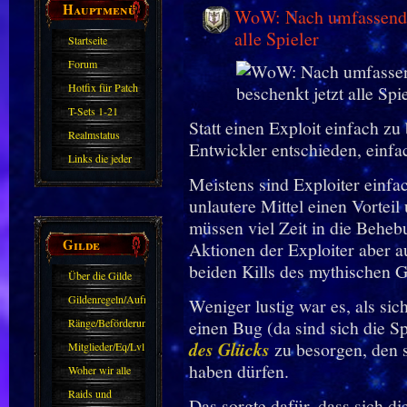
Hauptmenü
WoW: Nach umfassenden
alle Spieler
Startseite
Forum
Hotfix für Patch
11.X
T-Sets 1-21
Statt einen Exploit einfach z
Realmstatus
Entwickler entschieden, einfa
Links die jeder
Meistens sind Exploiter einfac
kennen sollte?!
unlautere Mittel einen Vortei
Oder nicht?
müssen viel Zeit in die Behebu
Gilde
Aktionen der Exploiter aber a
beiden Kills des mythischen 
Über die Gilde
(DAW)
Gildenregeln/Aufnahme
Weniger lustig war es, als sic
Ränge/Beförderungen
einen Bug (da sind sich die Sp
des Glücks
zu besorgen, den si
Mitglieder/Eq/Lvl
haben dürfen.
Woher wir alle
kommen.
Raids und
Das sorgte dafür, dass sich d