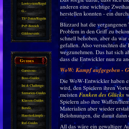
Zubehör
Lootsystem/Regeln
anderen eine wichtige Zweiha
G.-
herstellen konnten - ein durch
Sparkasse/Goldleihen
TS³ Daten/Regeln
Blizzard hat die vergangenen
PvP-Bereich
Problem in den Griff zu beko
Gildenevents
schnell behoben, aber da wa
gefallen. Also versuchten die
wegzunehmen. Das hat sich abe
dass die Entwickler nun zu an
Guides
WoW: Kampf aufgegeben - Ge
Garnisons-
Guides
Boss-Guides
Die WoW-Entwickler haben erk
Ini & Challenge-
wird, den Spielern ihren Vor
Guides
Szenarien-Guides
meisten
Funken des Glücks
w
Spielern also ihre Waffen/Ite
Klassen-Guides
Materialien aber wieder ersta
Berufe,
Belohnungen, die damit dann 
Farmkarten und
Haustierkämpfe -
Haustiere
Guide
Ruf-Guides
All das wäre ein gewaltiger A