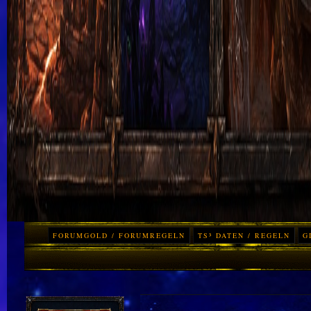
FORUMGOLD / FORUMREGELN
TS³ DATEN / REGELN
G