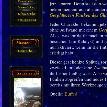
Event-Guides
jetzt sparen. Denn statt den
Makro-Guides
bekommen einfach alle andere
Erfolge-Guides
Gesplitterten Funken des Gl
Sonstige & Fun-
Jeder Charakter bekommt jetzt 
Guides
ohne Aufwand mit einem
Gesp
Alles, was ihr dafür machen m
besuchen (am Katalyst) und fe
Medien
nur aktiviert, wenn ihr die Ini
Bilder/Video
erledigt habt.
Galerie
Dieser geschenkte Splitter sorg
zweites Item oder eine Zweiha
ihr bisher fleißig wart. Also 
Galeriebilder
Funken abgreifen und neues I
bereits mit ihren Werkzeugen
Quelle:
Buffed