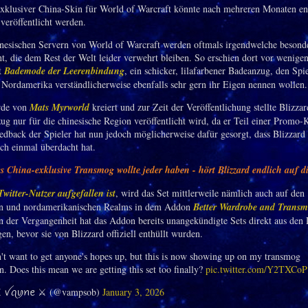
exklusiver China-Skin für World of Warcraft könnte nach mehreren Monaten en
veröffentlicht werden.
nesischen Servern von World of Warcraft werden oftmals irgendwelche besond
cht, die dem Rest der Welt leider verwehrt bleiben. So erschien dort vor wenig
t
Bademode der Leerenbindung
, ein schicker, lilafarbener Badeanzug, den Spie
Nordamerika verständlicherweise ebenfalls sehr gern ihr Eigen nennen wollen.
rde von
Mats Myrworld
kreiert und zur Zeit der Veröffentlichung stellte Blizzar
ug nur für die chinesische Region veröffentlicht wird, da er Teil einer Promo
edback der Spieler hat nun jedoch möglicherweise dafür gesorgt, dass Blizzard 
h einmal überdacht hat.
 China-exklusive Transmog wollte jeder haben - hört Blizzard endlich auf di
Twitter-Nutzer aufgefallen ist
, wird das Set mittlerweile nämlich auch auf den
en und nordamerikanischen Realms in dem Addon
Better Wardrobe and Trans
In der Vergangenheit hat das Addon bereits unangekündigte Sets direkt aus den 
en, bevor sie von Blizzard offiziell enthüllt wurden.
n't want to get anyone's hopes up, but this is now showing up on my transmog
. Does this mean we are getting this set too finally?
pic.twitter.com/Y2TXCo
️ ꪜꪖꪗꪀꫀ ⚔️ (@vampsob)
January 3, 2026