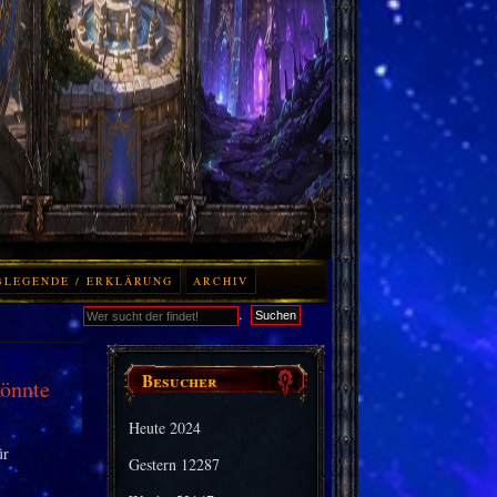
BLEGENDE / ERKLÄRUNG
ARCHIV
.
Suchen
Besucher
könnte
Heute
2024
Gestern
12287