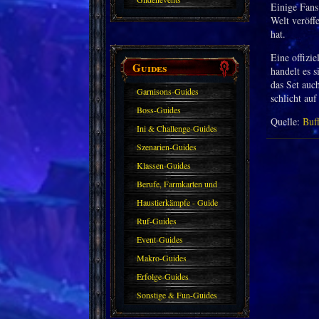
Einige Fans
Welt veröff
hat.
Eine offizi
Guides
handelt es s
das Set auch
Garnisons-Guides
schlicht auf
Boss-Guides
Quelle:
Buf
Ini & Challenge-Guides
Szenarien-Guides
Klassen-Guides
Berufe, Farmkarten und
Haustiere
Haustierkämpfe - Guide
Ruf-Guides
Event-Guides
Makro-Guides
Erfolge-Guides
Sonstige & Fun-Guides