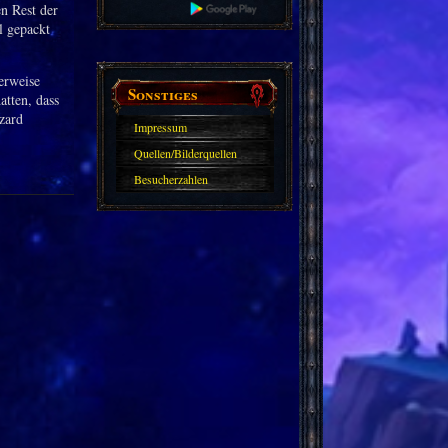
n Rest der
l gepackt
erweise
Sonstiges
atten, dass
zzard
Impressum
Quellen/Bilderquellen
Besucherzahlen