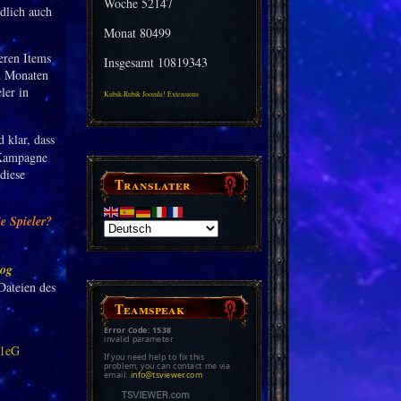
Woche
52147
dlich auch
Monat
80499
eren Items
Insgesamt
10819343
en Monaten
ler in
Kubik-Rubik Joomla! Extensions
d klar, dass
-Kampagne
diese
Translater
e Spieler?
mog
Dateien des
Teamspeak
Error Code: 1538
invalid parameter
P1eG
If you need help to fix this
problem, you can contact me via
email:
info@tsviewer.com