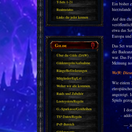
T-Sets 1-21
Ein bisher 
hierzulande 
Realmstatus
Links die jeder kennen
Auf den chi
veröffentli
sollte?! Oder nicht?
etwa das Se
Europa und 
Gilde
Das Set wu
der Badeanz
Über die Gilde (DAW)
war. Das Fe
Meinung noc
Gildenregeln/Aufnahme
Ränge/Beförderungen
WoW: Dieses
Mitglieder/Eq/Lvl
Wie einem
Woher wir alle kommen.
europäisch
Raids und Zubehör
angezeigt. 
Spiels gezog
Lootsystem/Regeln
G.-Sparkasse/Goldleihen
I do
addon
TS³ Daten/Regeln
PvP-Bereich
— ⚔
Gildenevents