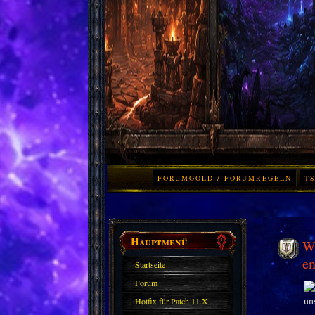
FORUMGOLD / FORUMREGELN
TS
Hauptmenü
Wo
en
Startseite
Forum
Hotfix für Patch 11.X