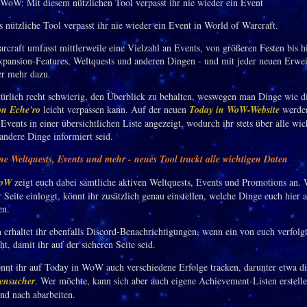
s nützliche Tool verpasst ihr nie wieder ein Event in World of Warcraft.
rcraft umfasst mittlerweile eine Vielzahl an Events, von größeren Festen bis h
xpansion-Features, Weltquests und anderen Dingen - und mit jeder neuen Erwe
r mehr dazu.
atürlich recht schwierig, den Überblick zu behalten, weswegen man Dinge wie d
on Eche'ro
leicht verpassen kann. Auf der neuen
Today in WoW-Website
werde
Events in einer übersichtlichen Liste angezeigt, wodurch ihr stets über alle wic
andere Dinge informiert seid.
e Weltquests, Events und mehr - neues Tool trackt alle wichtigen Daten
WoW
zeigt euch dabei sämtliche aktiven Weltquests, Events und Promotions an. 
 Seite einloggt, könnt ihr zusätzlich genau einstellen, welche Dinge euch hier 
en.
erhaltet ihr ebenfalls Discord-Benachrichtigungen, wenn ein von euch verfolg
ht, damit ihr auf der sicheren Seite seid.
nnt ihr auf Today in WoW auch verschiedene Erfolge tracken, darunter etwa d
ensucher
. Wer möchte, kann sich aber auch eigene Achievement-Listen erstell
nd nach abarbeiten.