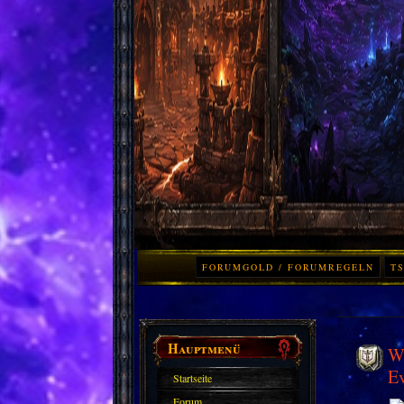
FORUMGOLD / FORUMREGELN
TS
Hauptmenü
Wo
E
Startseite
Forum