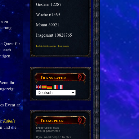
Gestern
12287
Woche
61569
in zu
Monat
89921
iterung
Insgesamt
10828765
ie Quest für
Kubik-Rubik Joomla! Extensions
n euch
htigen
Translater
Wenn ihr
angezeigt
tes Event an
Teamspeak
ie
Kabale
en und die
Error Code: 1538
invalid parameter
If you need help to fix this