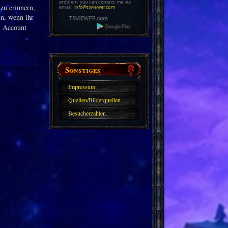
problem, you can contact me via
zu erinnern,
email:
info@tsviewer.com
en, wenn ihr
n Account
Sonstiges
Impressum
Quellen/Bilderquellen
Besucherzahlen