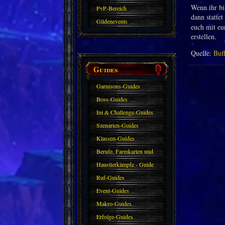
Wenn ihr bi
PvP-Bereich
dann stattet
Gildenevents
euch mit eu
erstellen.
Quelle:
Buf
Guides
Garnisons-Guides
Boss-Guides
Ini & Challenge-Guides
Szenarien-Guides
Klassen-Guides
Berufe, Farmkarten und
Haustiere
Haustierkämpfe - Guide
Ruf-Guides
Event-Guides
Makro-Guides
Erfolge-Guides