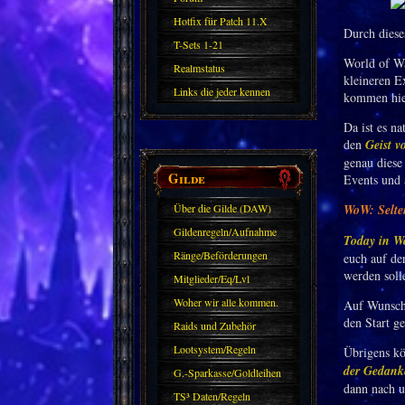
Hotfix für Patch 11.X
Durch diese
T-Sets 1-21
World of Wa
Realmstatus
kleineren E
Links die jeder kennen
kommen hie
sollte?! Oder nicht?
Da ist es n
den
Geist v
genau diese 
Gilde
Events und 
Über die Gilde (DAW)
WoW: Selten
Gildenregeln/Aufnahme
Today in 
Ränge/Beförderungen
euch auf der
werden soll
Mitglieder/Eq/Lvl
Woher wir alle kommen.
Auf Wunsch 
den Start ge
Raids und Zubehör
Lootsystem/Regeln
Übrigens kö
der Gedank
G.-Sparkasse/Goldleihen
dann nach u
TS³ Daten/Regeln