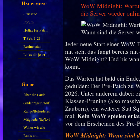
Hauptmenü
WoW Midnight: Wartun
die Server wieder onli
Startseite
Forum
Hotfix für Patch
11.X
T-Sets 1-21
Jeder neue Start einer WoW-E
Realmstatus
mit sich, das fängt bereits mi
Links die jeder
WoW Midnight? Und bis wann?
kennen sollte?!
könnt.
Oder nicht?
Das Warten hat bald ein End
Gilde
gedulden: Der Pre-Patch zu 
2026. Unter anderem dabei: e
Über die Gilde
Klassen-Pruning (also massiv
(DAW)
Gildenregeln/Aufnahme
Zaubern), ein weiterer Stat S
Ränge/Beförderungen
Kein WoW spielen erla
mal:
Mitglieder/Eq/Lvl
vor dem Erscheinen des Pre-P
Woher wir alle
WoW Midnight: Wann sind die
kommen.
Raids und