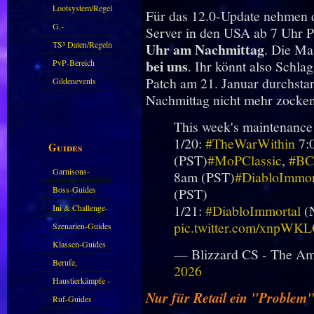
Zubehör
Lootsystem/Regeln
Für das 12.0-Update nehmen di
G.-
Server in den USA ab 7 Uhr PS
Sparkasse/Goldleihen
TS³ Daten/Regeln
Uhr am Nachmittag
. Die Ma
bei uns
PvP-Bereich
. Ihr könnt also Schlag
Patch am 21. Januar durchstar
Gildenevents
Nachmittag nicht mehr zocke
This week's maintenance
1/20:
#TheWarWithin
7:
Guides
(PST)
#MoPClassic
,
#BC
Garnisons-
8am (PST)
#DiabloImmor
Guides
Boss-Guides
(PST)
1/21:
#DiabloImmortal
(N
Ini & Challenge-
pic.twitter.com/xnpWK
Guides
Szenarien-Guides
Klassen-Guides
— Blizzard CS - The A
Berufe,
2026
Farmkarten und
Haustierkämpfe -
Nur für Retail ein "Problem
Haustiere
Guide
Ruf-Guides