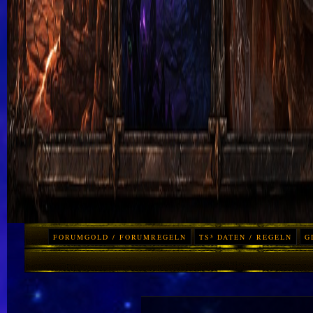
FORUMGOLD / FORUMREGELN
TS³ DATEN / REGELN
G