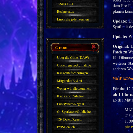
T-Sets 1-21
dem Pre-Pat
planen könn
Realmstatus
Links die jeder kennen
Update:
Di
Spaß mit de
sollte?! Oder nicht?
Update:
Wir
Original:
D
Gilde
Patch zu Wo
für Dämonen
Über die Gilde (DAW)
weiterer St
Gildenregeln/Aufnahme
anderen Wo
Ränge/Beförderungen
WoW Midnig
Mitglieder/Eq/Lvl
Woher wir alle kommen.
Für das 12.
ab 1 Uhr na
Raids und Zubehör
ab der Mitta
Lootsystem/Regeln
MAI
G.-Sparkasse/Goldleihen
21/1
TS³ Daten/Regeln
11:0
pic.
PvP-Bereich