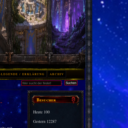
BLEGENDE / ERKLÄRUNG
ARCHIV
.
Suchen
Besucher
-
Heute
100
Gestern
12287
eits mit