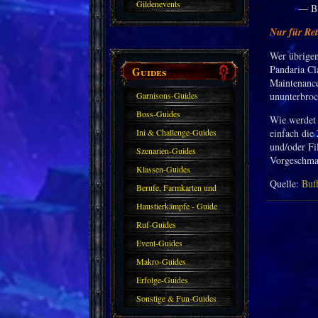
Gildenevents
— B
Nur für Re
Wer übrigen
Pandaria Cl
Guides
Maintenance
Garnisons-Guides
ununterbroc
Boss-Guides
Wie werdet 
Ini & Challenge-Guides
einfach die
und/oder Fi
Szenarien-Guides
Vorgeschmac
Klassen-Guides
Quelle:
Buf
Berufe, Farmkarten und
Haustiere
Haustierkämpfe - Guide
Ruf-Guides
Event-Guides
Makro-Guides
Erfolge-Guides
Sonstige & Fun-Guides