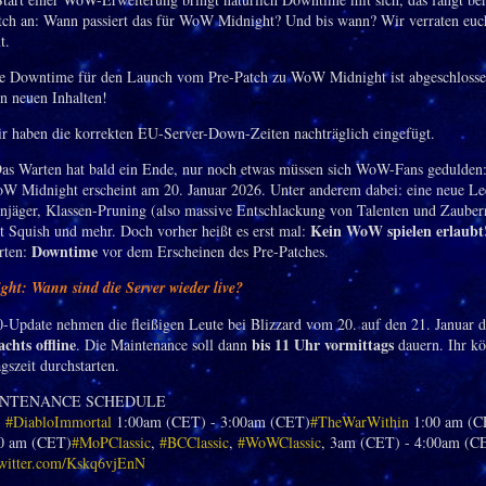
ch an: Wann passiert das für WoW Midnight? Und bis wann? Wir verraten euch
t.
e Downtime für den Launch vom Pre-Patch zu WoW Midnight ist abgeschlossen
n neuen Inhalten!
 haben die korrekten EU-Server-Down-Zeiten nachträglich eingefügt.
as Warten hat bald ein Ende, nur noch etwas müssen sich WoW-Fans gedulden:
W Midnight erscheint am 20. Januar 2026. Unter anderem dabei: eine neue L
jäger, Klassen-Pruning (also massive Entschlackung von Talenten und Zaubern
Kein WoW
spielen erlaubt
at Squish und mehr. Doch vorher heißt es erst mal:
Downtime
rten:
vor dem Erscheinen des Pre-Patches.
ht: Wann sind die Server wieder live?
0-Update nehmen die fleißigen Leute bei Blizzard vom 20. auf den 21. Januar d
chts offline
bis 11 Uhr vormittags
. Die Maintenance soll dann
dauern. Ihr kö
gszeit durchstarten.
NTENANCE SCHEDULE
:
#DiabloImmortal
1:00am (CET) - 3:00am (CET)
#TheWarWithin
1:00 am (C
0 am (CET)
#MoPClassic
,
#BCClassic
,
#WoWClassic
, 3am (CET) - 4:00am (C
twitter.com/Kskq6vjEnN