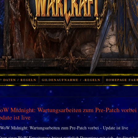
³ DATEN / REGELN
GILDENAUFNAHME / -REGELN
HOMEPAGE FAR
W Midnight: Wartungsarbeiten zum Pre-Patch vorbei 
date ist live
Start einer WoW-Erweiterung bringt natürlich Downtime mit sich, das fängt ber