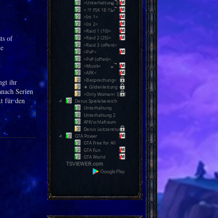
>Unterhaltung 2<
> !!! FSK 18 !!! <
>Ini 1<
>Ini 2<
>Raid 1 (10)<
ts of
>Raid 2 (25)<
>Raid 3 (offen)<
ie
>PvP<
>PvP (offen)<
>Musik<
>AFK<
>Besprechung<
gt ihr
★ Gildenleitung ★
anach Serien
>Only Woman< Ƹ̵̡Ӝ̵̨̄Ʒ
t für den
Derus Spielebereich
Unterhaltung
Unterhaltung 2
AFK/schlafraum
Derus Leitzentrum
GTA Power
GTA Free for All
GTA Fun
GTA World