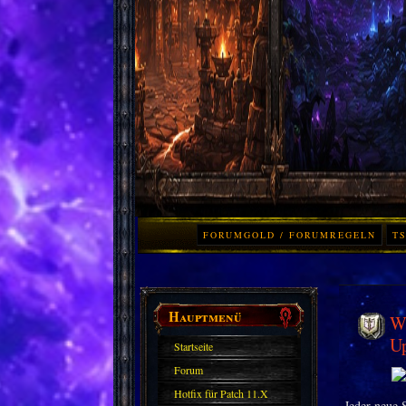
FORUMGOLD / FORUMREGELN
TS
Hauptmenü
Wo
Up
Startseite
Forum
Hotfix für Patch 11.X
Jeder neue 