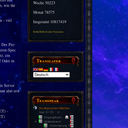
Woche
50223
, wie ihr
Monat
78575
 - viel
Insgesamt
10817419
Kubik-Rubik Joomla! Extensions
 Der Pre-
eeren-Spec
), ein
Translater
!
Oder in
ie Server
nnt also erst
Teamspeak
Die Abyssischen Wächter
ET) -
User: 0 / 10
⟳
◌
ET)
Eingangshalle
Gildenbereich
>Unterhaltung 1<