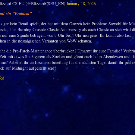
lizzard CS EU (@BlizzardCSEU_EN)
January 18, 2026
tail ein "Problem"
s gar kein Retail spielt, der hat mit dem Ganzen kein Problem: Sowohl für Mis
assic, The Burning Crusade Classic Anniversary als auch Classic an sich wird d
 nur eine Stunde betragen, von 3 Uhr bis 4 Uhr morgens. Ihr könnt also fast
hen in die nostalgischen Varianten von WoW schauen.
ihr die Pre-Patch-Maintenance überbrücken? Umarmt ihr eure Familie? Verbrin
 Zeit mit etwas Spaßigerem als Zocken und gönnt euch beim Abendessen und d
lme? Arbeitet ihr an Essensvorbereitung für die nächsten Tage, damit ihr perfek
k auf Midnight aufgestellt seid?
fed