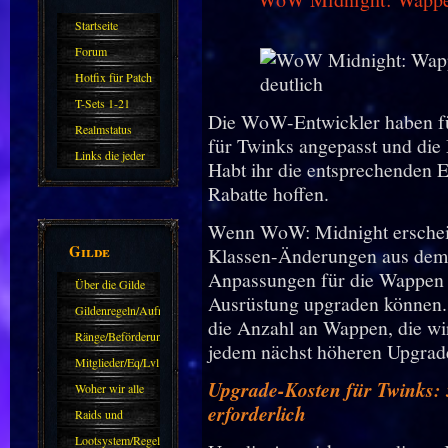
Startseite
Forum
Hotfix für Patch
11.X
T-Sets 1-21
Die WoW-Entwickler haben f
Realmstatus
für Twinks angepasst und die
Links die jeder
Habt ihr die entsprechenden Erf
kennen sollte?!
Rabatte hoffen.
Oder nicht?
Wenn WoW: Midnight erschein
Gilde
Klassen-Änderungen aus dem
Anpassungen für die Wappen i
Über die Gilde
Ausrüstung upgraden können. 
(DAW)
Gildenregeln/Aufnahme
die Anzahl an Wappen, die wi
Ränge/Beförderungen
jedem nächst höheren Upgrade
Mitglieder/Eq/Lvl
Upgrade-Kosten für Twinks:
Woher wir alle
erforderlich
kommen.
Raids und
Zubehör
Lootsystem/Regeln