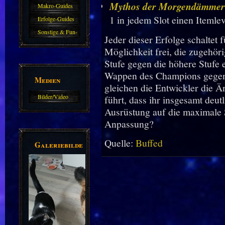
Mythos der Morgendämme
Makro-Guides
1 in jedem Slot einen Itemle
Erfolge-Guides
Sonstige & Fun-
Jeder dieser Erfolge schaltet 
Guides
Möglichkeit frei, die zugehör
Stufe gegen die höhere Stufe 
Wappen des Champions gegen
Medien
gleichen die Entwickler die 
Bilder/Video
führt, dass ihr insgesamt deu
Galerie
Ausrüstung auf die maximale S
Anpassung?
Quelle:
Buffed
Galeriebilder