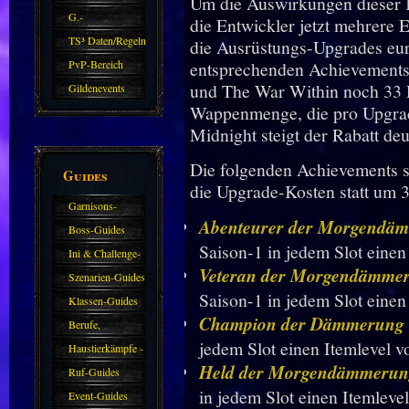
Um die Auswirkungen dieser K
G.-
die Entwickler jetzt mehrere E
Sparkasse/Goldleihen
TS³ Daten/Regeln
die Ausrüstungs-Upgrades eu
PvP-Bereich
entsprechenden Achievements 
und The War Within noch 33 P
Gildenevents
Wappenmenge, die pro Upgrad
Midnight steigt der Rabatt deu
Die folgenden Achievements s
Guides
die Upgrade-Kosten statt um 
Garnisons-
Abenteurer der Morgendä
Guides
Boss-Guides
Saison-1 in jedem Slot einen
Ini & Challenge-
Veteran der Morgendämme
Guides
Szenarien-Guides
Saison-1 in jedem Slot einen
Klassen-Guides
Champion der Dämmerung
Berufe,
jedem Slot einen Itemlevel v
Farmkarten und
Haustierkämpfe -
Held der Morgendämmerun
Haustiere
Guide
Ruf-Guides
in jedem Slot einen Itemleve
Event-Guides