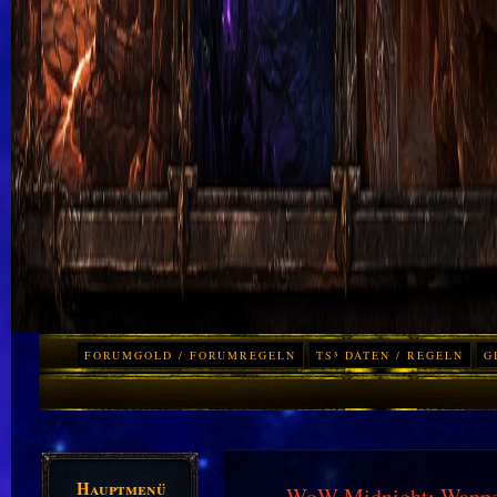
FORUMGOLD / FORUMREGELN
TS³ DATEN / REGELN
G
Hauptmenü
WoW Midnight: Wappen-