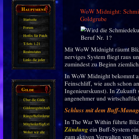
Hauptmenü
WoW Midnight: Schmied
Goldgrube
Startseite
Forum
Hotfix für Patch
11.X
T-Sets 1-21
Mit WoW Midnight räumt Bliz
Realmstatus
nerviges System fliegt raus u
Links die jeder
zumindest zu Beginn ziemlich 
kennen sollte?!
In WoW Midnight bekommt auc
Oder nicht?
Feinschliff, wie auch schon an
Gilde
Ingenieurskunst). In Zukunft 
angenehmer und wirtschaftlich 
Über die Gilde
(DAW)
Gildenregeln/Aufnahme
Schluss mit dem Buff-Mana
Ränge/Beförderungen
In The War Within führte Bli
Mitglieder/Eq/Lvl
Zündung
ein Buff-System ein
Woher wir alle
zum aktiven Verwalten von Bu