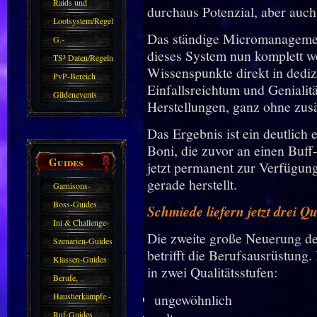
kommen.
Raids und
durchaus Potenzial, aber auc
Zubehör
Lootsystem/Regeln
Das ständige Micromanagement 
G.-
dieses System nun komplett weg
Sparkasse/Goldleihen
TS³ Daten/Regeln
Wissenspunkte direkt in dediz
PvP-Bereich
Einfallsreichtum und Genialität
Gildenevents
Herstellungen, ganz ohne zusät
Das Ergebnis ist ein deutlich
Boni, die zuvor an einen Buf
Guides
jetzt permanent zur Verfügun
gerade herstellt.
Garnisons-
Guides
Boss-Guides
Schmiede liefern jetzt drei Qu
Ini & Challenge-
Die zweite große Neuerung 
Guides
Szenarien-Guides
betrifft die Berufsausrüstun
Klassen-Guides
in zwei Qualitätsstufen:
Berufe,
Farmkarten und
Haustierkämpfe -
ungewöhnlich
Haustiere
Guide
Ruf-Guides