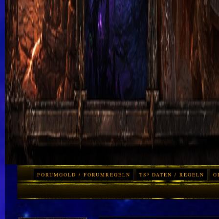
FORUMGOLD / FORUMREGELN
TS³ DATEN / REGELN
G