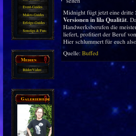
selten
Event-Guides
Midnight fügt jetzt eine dritt
Makro-Guides
Versionen in lila Qualität
. D
Erfolge-Guides
Handwerksberufen die meiste
Sonstige & Fun-
liefert, profitiert der Beruf v
Guides
Hier schlummert für euch also
Quelle:
Buffed
Medien
Bilder/Video
Galerie
Galeriebilder