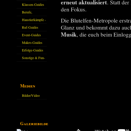
erneut aktualisiert
. Statt de
Klassen-Guides
den Fokus.
Berufe,
Die Blutelfen-Metropole erstr
Farmkarten und
Haustierkämpfe -
Glanz und bekommt dazu auc
Haustiere
Guide
Ruf-Guides
Musik
, die euch beim Einlog
Event-Guides
Makro-Guides
Erfolge-Guides
Sonstige & Fun-
Guides
Medien
Bilder/Video
Galerie
Galeriebilder