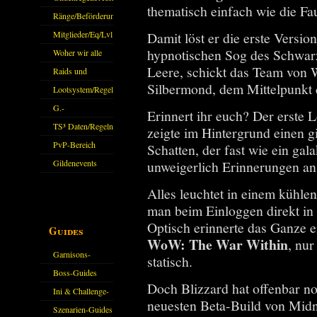
thematisch einfach wie die Fa
Ränge/Beförderungen
Damit löst er die erste Versi
Mitglieder/Eq/Lvl
hypnotischen Sog des Schwarze
Woher wir alle
Leere, schickt das Team von 
kommen.
Raids und
Silbermond, dem Mittelpunk
Zubehör
Lootsystem/Regeln
G.-
Erinnert ihr euch? Der erste 
Sparkasse/Goldleihen
TS³ Daten/Regeln
zeigte im Hintergrund einen g
PvP-Bereich
Schatten, der fast wie ein ga
unweigerlich Erinnerungen a
Gildenevents
Alles leuchtet in einem kühlen
man beim Einloggen direkt in
Optisch erinnerte das Ganze e
Guides
WoW: The War Within
, nur
Garnisons-
statisch.
Guides
Boss-Guides
Doch Blizzard hat offenbar n
Ini & Challenge-
neuesten Beta-Build von Mid
Guides
Szenarien-Guides