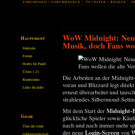
FORUMGOLD / FORUMREGELN
TS³ DATEN / REGELN
G
WoW Midnight: Neue
Hauptmenü
Musik, doch Fans wol
Startseite
Forum
Hotfix für Patch
11.X
T-Sets 1-21
Die Arbeiten an der Midnight-
Realmstatus
voran und Blizzard legt dir
Links die jeder
erneut überarbeitet und tausc
kennen sollte?!
strahlendes Silbermond-Setti
Oder nicht?
Midnight-
Mit dem Start der
Gilde
glückliche Spieler sowie Käuf
nach und nach immer mehr sp
Über die Gilde
Login-Screen
W
der neue
von
(DAW)
Gildenregeln/Aufnahme