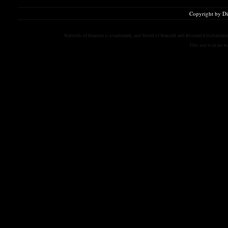
Copyright by D
Warlords of Draenor is a trademark, and World of Warcraft and Blizzard Entertainment
This site is in no 