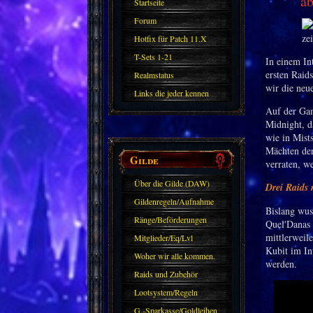
ab
Startseite
Forum
Hotfix für Patch 11.X
T-Sets 1-21
In einem In
ersten Raid
Realmstatus
wir die neu
Links die jeder kennen
Auf der Ga
sollte?! Oder nicht?
Midnight, d
wie in Mist
Mächten der
Gilde
verraten, w
Über die Gilde (DAW)
Drei Raids 
Gildenregeln/Aufnahme
Bislang wus
Ränge/Beförderungen
Quel'Danas 
mittlerweil
Mitglieder/Eq/Lvl
Kubit im Int
Woher wir alle kommen.
werden.
Raids und Zubehör
Lootsystem/Regeln
G.-Sparkasse/Goldleihen