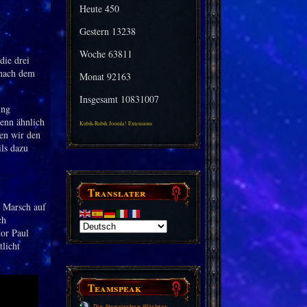
Heute
450
Gestern
13238
Woche
63811
die drei
 nach dem
Monat
92163
Insgesamt
10831007
ung
Denn ähnlich
Kubik-Rubik Joomla! Extensions
en wir den
ils dazu
Translater
d Marsch auf
ch
or Paul
tlicht
Teamspeak
Die Abyssischen Wächter