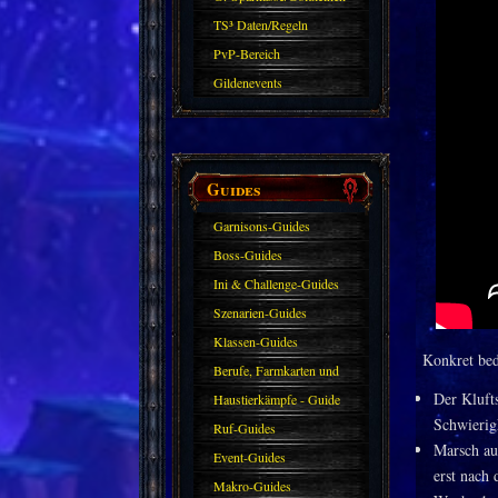
TS³ Daten/Regeln
PvP-Bereich
Gildenevents
Guides
Garnisons-Guides
Boss-Guides
Ini & Challenge-Guides
Szenarien-Guides
Klassen-Guides
Konkret bed
Berufe, Farmkarten und
Der Kluft
Haustiere
Haustierkämpfe - Guide
Schwierig
Ruf-Guides
Marsch au
Event-Guides
erst nach 
Makro-Guides