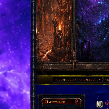
FORUMGOLD / FORUMREGELN
TS
Hauptmenü
Wo