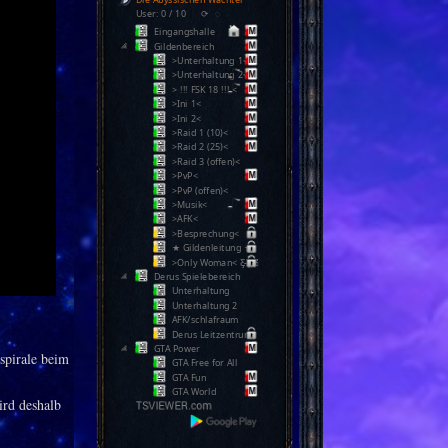
User: 0 / 10
⟳
◌
Eingangshalle
Gildenbereich
>Unterhaltung 1<
>Unterhaltung 2<
> !!! FSK 18 !!! <
>Ini 1<
>Ini 2<
>Raid 1 (10)<
>Raid 2 (25)<
>Raid 3 (offen)<
>PvP<
>PvP (offen)<
>Musik<
>AFK<
>Besprechung<
★ Gildenleitung ★
>Only Woman< Ƹ̵̡Ӝ̵̨̄Ʒ
Derus Spielebereich
Unterhaltung
Unterhaltung 2
AFK/schlafraum
Derus Leitzentrum
GTA Power
spirale beim
GTA Free for All
GTA Fun
GTA World
ird deshalb