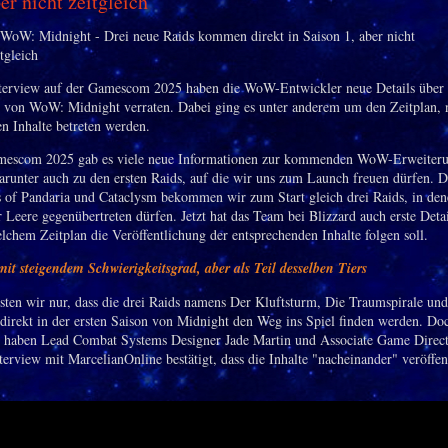
er nicht zeitgleich
terview auf der Gamescom 2025 haben die WoW-Entwickler neue Details über 
s von WoW: Midnight verraten. Dabei ging es unter anderem um den Zeitplan,
en Inhalte betreten werden.
mescom 2025 gab es viele neue Informationen zur kommenden WoW-Erweiter
arunter auch zu den ersten Raids, auf die wir uns zum Launch freuen dürfen. 
s of Pandaria und Cataclysm bekommen wir zum Start gleich drei Raids, in den
 Leere gegenübertreten dürfen. Jetzt hat das Team bei Blizzard auch erste Deta
elchem Zeitplan die Veröffentlichung der entsprechenden Inhalte folgen soll.
mit steigendem Schwierigkeitsgrad, aber als Teil desselben Tiers
sten wir nur, dass die drei Raids namens Der Kluftsturm, Die Traumspirale un
direkt in der ersten Saison von Midnight den Weg ins Spiel finden werden. Do
e haben Lead Combat Systems Designer Jade Martin und Associate Game Direct
erview mit MarcelianOnline bestätigt, dass die Inhalte "nacheinander" veröffen