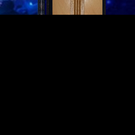
Partnerseiten
Derzeit gibt es keine.
Meist gelesen