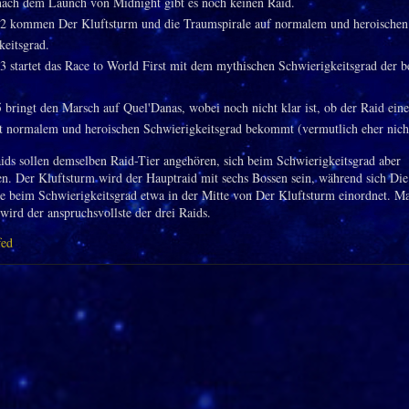
ach dem Launch von Midnight gibt es noch keinen Raid.
2 kommen Der Kluftsturm und die Traumspirale auf normalem und heroischen
keitsgrad.
3 startet das Race to World First mit dem mythischen Schwierigkeitsgrad der b
bringt den Marsch auf Quel'Danas, wobei noch nicht klar ist, ob der Raid eine
 normalem und heroischen Schwierigkeitsgrad bekommt (vermutlich eher nich
aids sollen demselben Raid-Tier angehören, sich beim Schwierigkeitsgrad aber
en. Der Kluftsturm wird der Hauptraid mit sechs Bossen sein, während sich Die
e beim Schwierigkeitsgrad etwa in der Mitte von Der Kluftsturm einordnet. Ma
wird der anspruchsvollste der drei Raids.
fed