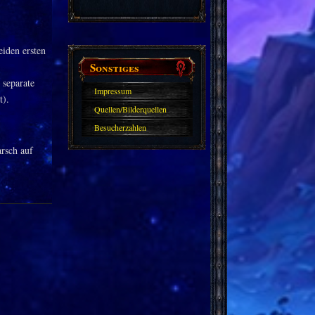
eiden ersten
Sonstiges
 separate
Impressum
t).
Quellen/Bilderquellen
Besucherzahlen
rsch auf