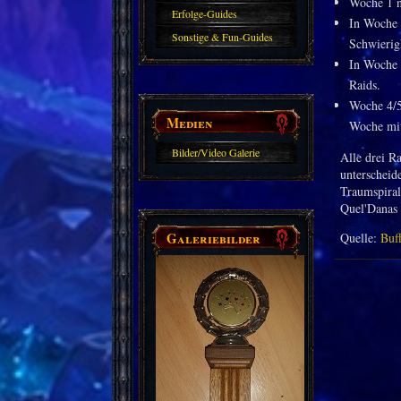
Woche 1 n
Erfolge-Guides
In Woche 
Sonstige & Fun-Guides
Schwierig
In Woche 
Raids.
Woche 4/5 
Medien
Woche mit
Bilder/Video Galerie
Alle drei R
unterscheid
Traumspiral
Quel'Danas 
Galeriebilder
Quelle:
Buf